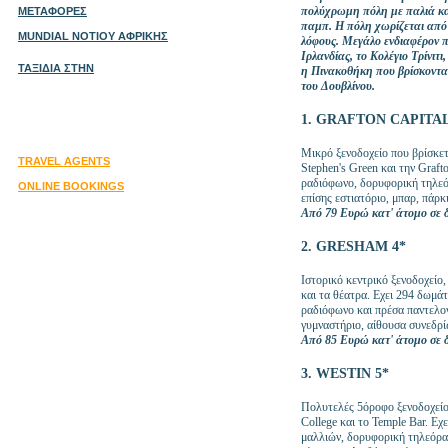
πολύχρωμη πόλη με παλιά και
ΜΕΤΑΦΟΡΕΣ
παμπ. Η πόλη χωρίζεται από 
MUNDIAL ΝΟΤΙΟΥ ΑΦΡΙΚΗΣ
λόφους. Μεγάλο ενδιαφέρον 
Ιρλανδίας, το Κολέγιο Τρίνιτι
ΤΑΞΙΔΙΑ ΣΤΗΝ
η Πινακοθήκη που βρίσκονται
του Δουβλίνου.
1. GRAFTON CAPITAL
Μικρό ξενοδοχείο που βρίσκετ
TRAVEL AGENTS
Stephen's Green και την Graft
ραδιόφωνο, δορυφορική τηλεόρ
ONLINE BOOKINGS
επίσης εστιατόριο, μπαρ, πάρκ
Από 79 Ευρώ κατ' άτομο σε δ
2. GRESHAM 4*
Ιστορικό κεντρικό ξενοδοχείο,
και τα θέατρα. Eχει 294 δωμά
ραδιόφωνο και πρέσα παντελονι
γυμναστήριο, αίθουσα συνεδρί
Από 85 Ευρώ κατ' άτομο σε δ
3. WESTIN 5*
Πολυτελές 5όροφο ξενοδοχείο 
College και το Temple Bar. Eχ
μαλλιών, δορυφορική τηλεόρα