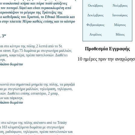
 νεοκλασικά κτίρια και πάρα πολύ φιλόξενες
Οκτώβριος
Νοέμβριος
τον ποταμό Λίφεϊ και είναι περικυκλωμένη από
παρουσιάζουν το μέγαρο της Τράπεζας της
Δεκέμβριος
Ιανουάριος
, ο καθεδρικός του Χριστού, το Εθνικό Μουσείο και
 στην πλατεία Μέριο καθώς επίσης και το κάστρο
Φεβρουάριος
Μάρτιος
Απρίλιος
Μάιος
 3*
αι στο κέντρο της πόλης 2 λεπτά από το St.
Προθεσμία Εγγραφής
on street. Eχει 75 δωμάτια με στεγνωτήρα μαλλιών,
αση, καφετιέρα, πρέσα παντελονιών. Διαθέτει
10 ημέρες πριν την αναχώρη
ινγκ.
ίκλινο δωμάτιο
 κοντά στα σημαντικά μνημεία της πόλης, τα μαγαζιά
τια με στεγνωτήρα μαλλιών, τηλεόραση, τηλέφωνο,
ών. Διαθέτει επίσης εστιατόριο, 2 μπαρ,
ων και πάρκινγκ.
ίκλινο δωμάτιο
στο κέντρο της πόλης απέναντι από το Trinity
ει 163 κλιματιζόμενα δωμάτια με στεγνωτήρα
ση, ραδιόφωνο, τηλέφωνο, πρέσα παντελονιών και