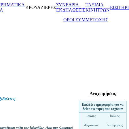
ΙΡΗΜΑΤΙΚΑ
ΣΥΝΕΔΡΙΑ
ΤΑΞΙΔΙΑ
ΚΡΟΥΑΖΙΕΡΕΣ
ΕΙΣΙΤΗΡ
ΙΑ
ΕΚΔΗΛΩΣΕΙΣ
ΚΙΝΗΤΡΩΝ
ΟΡΟΙ ΣΥΜΜΕΤΟΧΗΣ
Αναχωρήσεις
ξιδιώτες
Επιλέξτε ημερομηνία για να
δείτε τις τιμές που ισχύουν
Ιούνιος
Ιούλιος
Αύγουστος
Σεπτέμβριος
οπολίτικη πόλη της Ιρλανδίας, είναι μια ελκυστική