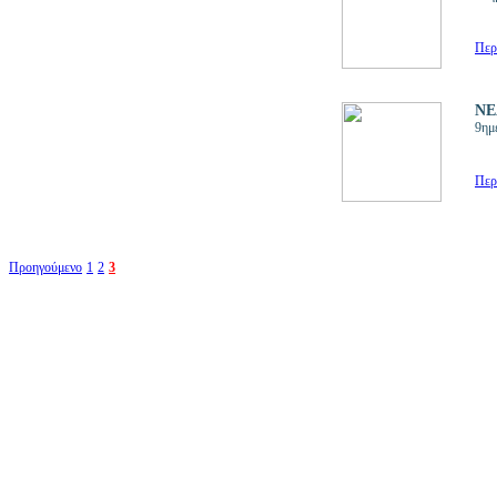
Περ
ΝΕ
9ημ
Περ
Προηγούμενο
1
2
3