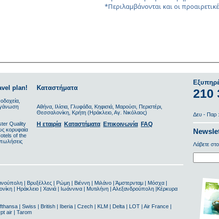
*Περιλαμβάνονται και οι προαιρετικέ
Εξυπηρ
vel plan!
Καταστήματα
210
οδοχεία,
οργάνωση
Αθήνα, Ιλίσια, Γλυφάδα, Κηφισιά, Μαρούσι, Περιστέρι,
Θεσσαλονίκη, Κρήτη (Ηράκλειο, Αγ. Νικόλαος)
Δευ - Παρ :
ter Quality
Η εταιρία
Καταστήματα
Επικοινωνία
FAQ
ως κορυφαία
Newslet
tels of the
 πωλήσεις
Λάβετε στο
ινούπολη | Βρυξέλλες | Ρώμη | Βιέννη | Μιλάνο | Άμστερνταμ | Μόσχα |
νίκη | Ηράκλειο | Χανιά | Ιωάννινα | Μυτιλήνη | Αλεξανδρούπολη |Κέρκυρα
fthansa | Swiss | British | Iberia | Czech | KLM | Delta | LOT | Air France |
ypt air | Tarom