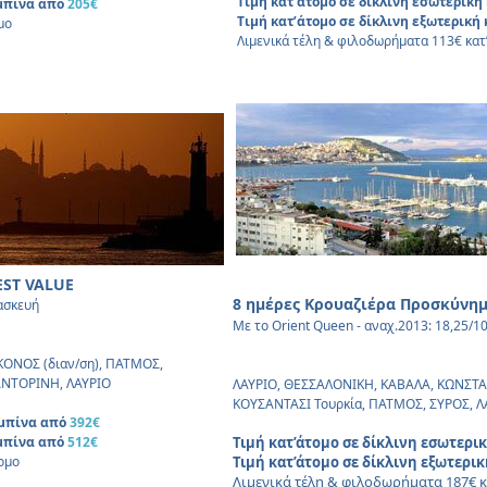
Τιμή κατ’άτομο σε δίκλινη εσωτερικ
αμπίνα από
205€
Τιμή κατ’άτομο σε δίκλινη εξωτερικ
μο
Λιμενικά τέλη & φιλοδωρήματα 113€ κατ
EST VALUE
8 ημέρες Κρουαζιέρα Προσκύνη
ασκευή
Με το Orient Queen - αναχ.2013: 18,25/1
ΟΝΟΣ (διαν/ση), ΠΑΤΜΟΣ,
ΑΝΤΟΡΙΝΗ, ΛΑΥΡΙΟ
ΛΑΥΡΙΟ, ΘΕΣΣΑΛΟΝΙΚΗ, ΚΑΒΑΛΑ, ΚΩΝΣΤΑΝ
ΚΟΥΣΑΝΤΑΣΙ Τουρκία, ΠΑΤΜΟΣ, ΣΥΡΟΣ, Λ
αμπίνα από
392€
αμπίνα από
512€
Τιμή κατ’άτομο σε δίκλινη εσωτερι
ομο
Τιμή κατ’άτομο σε δίκλινη εξωτερι
Λιμενικά τέλη & φιλοδωρήματα 187€ κ