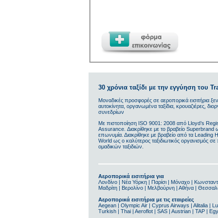
30 χρόνια ταξίδι με την εγγύηση του Tra
Μοναδικές προσφορές σε αεροπορικά εισιτήρια ξεν
αυτοκίνητα, οργανωμένα ταξίδια, κρουαζιέρες, δι
συνεδρίων
Με πιστοποίηση ΙSO 9001: 2008 από Lloyd’s Regis
Assurance. Διακρίθηκε με το βραβείο Superbrand 
επωνυμία. Διακρίθηκε με βραβείο από τα Leading Ho
World ως ο καλύτερος ταξιδιωτικός οργανισμός σε
ομαδικών ταξιδιών.
Αεροπορικά εισιτήρια για
Λονδίνο | Νέα Υόρκη | Παρίσι | Μόναχο | Κωνσταντ
Μαδρίτη | Βερολίνο | Μελβούρνη | Αθήνα | Θεσσαλο
Αεροπορικά εισιτήρια με τις εταιρείες
Aegean | Olympic Air | Cyprus Airways | Alitalia | Lu
Turkish | Thai | Aeroflot | SAS | Austrian | TAP | Eg