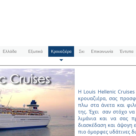
Ελλάδα
Εξωτικά
Κρουαζιέρα
Σκι
Επικοινωνία
Έντυπα
Η Louis Hellenic Cruise
κρουαζιέρα, σας προσφ
πλω στα άνετα και φιλ
της. Έχει σαν στόχο να
λιµάνια και να σας π
διασκέδαση και άψογη ε
πιο όµορφες υδάτινες δ