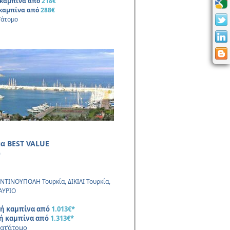
ή καμπίνα από
218€
ή καμπίνα από
288€
’άτομο
μα
BEST VALUE
0
ΤΙΝΟΥΠΟΛΗ Τουρκία, ΔΙΚΙΛΙ Τουρκία,
ΑΥΡΙΟ
κή καμπίνα από
1.013€*
κή καμπίνα από
1.313€*
ατ’άτομο