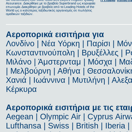
Η εταιρία
Καταστή
Assurance. Διακρίθηκε με το βραβείο Superbrand ως κορυφαία
επωνυμία. Διακρίθηκε με βραβείο από τα Leading Hotels of the
World ως ο καλύτερος ταξιδιωτικός οργανισμός σε πωλήσεις
ομαδικών ταξιδιών.
Αεροπορικά εισιτήρια για
Λονδίνο | Νέα Υόρκη | Παρίσι | Μόν
Κωνσταντινούπολη | Βρυξέλλες | Ρώ
Μιλάνο | Άμστερνταμ | Μόσχα | Μαδ
| Μελβούρνη | Αθήνα | Θεσσαλονίκη
Χανιά | Ιωάννινα | Μυτιλήνη | Αλε
Κέρκυρα
Αεροπορικά εισιτήρια με τις εται
Aegean | Olympic Air | Cyprus Airway
Lufthansa | Swiss | British | Iberia 