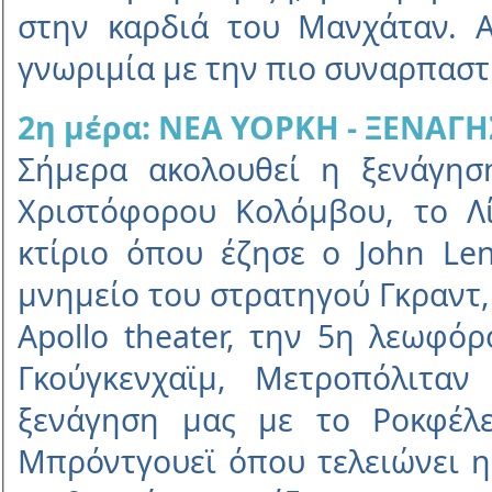
στην καρδιά του Μανχάταν. 
γνωριµία µε την πιο συναρπαστ
2η µέρα: ΝΕΑ ΥΟΡΚΗ - ΞΕΝΑΓΗ
Σήµερα ακολουθεί η ξενάγη
Χριστόφορου Κολόµβου, το Λί
κτίριο όπου έζησε ο John Le
µνηµείο του στρατηγού Γκραντ,
Apollo theater, την 5η λεωφό
Γκούγκενχαϊµ, Μετροπόλιταν
ξενάγηση µας µε το Ροκφέλε
Μπρόντγουεϊ όπου τελειώνει η