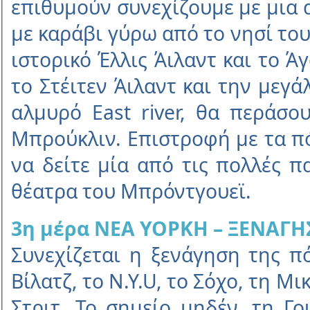
επιθυµούν συνεχίζουµε µε µια
µε καράβι γύρω από το νησί του
ιστορικό Έλλις Άιλαντ και το Ά
το Στέιτεν Άιλαντ και την µεγ
αλµυρό East river, θα περάσο
Μπρούκλιν. Επιστροφή µε τα πό
να δείτε µία από τις πολλές 
θέατρα του Μπρόντγουεϊ.
3η µέρα ΝΕΑ ΥΟΡΚΗ – ΞΕΝΑΓΗ
Συνεχίζεται η ξενάγηση της πό
Βίλατζ, το N.Y.U, το Σόχο, τη Μ
Στριτ. Το σηµείο µηδέν, τη Γο