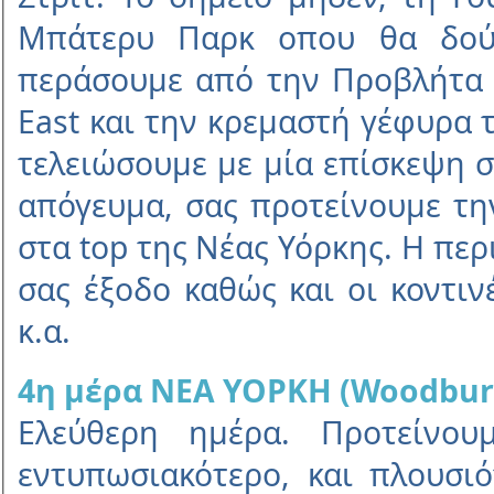
Μπάτερυ Παρκ οπου θα δούµ
περάσουµε από την Προβλήτα 
East και την κρεµαστή γέφυρα 
τελειώσουµε µε µία επίσκεψη 
απόγευµα, σας προτείνουµε τη
στα top της Νέας Υόρκης. Η περ
σας έξοδο καθώς και οι κοντινές
κ.α.
4η µέρα ΝΕΑ ΥΟΡΚΗ (Woodbur
Eλεύθερη ηµέρα. Προτείνου
εντυπωσιακότερο, και πλουσι