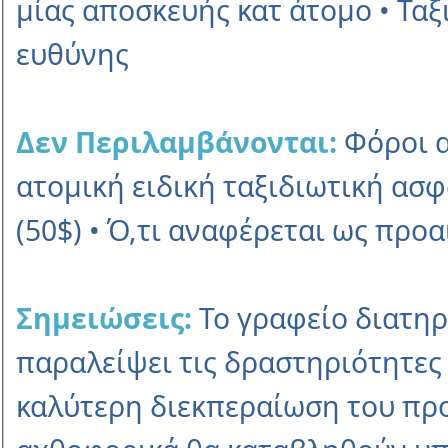
µίας αποσκευής κατ άτοµο • Ταξ
ευθύνης
Δεν Περιλαµβάνονται:
Φόροι α
ατοµική ειδική ταξιδιωτική α
(50$) • Ό,τι αναφέρεται ως προ
Σηµειώσεις:
Το γραφείο διατηρ
παραλείψει τις δραστηριότητες 
καλύτερη διεκπεραίωση του προ