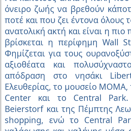
όνειρο ζωής να βρεθούν κάποτ
ποτέ και που ζει έντονα όλους 
ανατολική ακτή και είναι η πιο
βρίσκεται η περίφηµη Wall St
Φηµίζεται για τους ουρανοξύσ
αξιοθέατα και πολυσύχναστ
απόδραση στο νησάκι Liber
Ελευθερίας, το µουσείο ΜΟΜΑ, τ
Center και το Central Park
Beierstorf και της Πέµπτης Λ
shopping, ενώ το Central Pa
χαλάρωσης και γαλήνης µέσα 