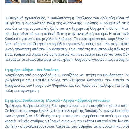
Η Ουγγρική πρωτεύουσα, η Βουδαπέστη ή Βασίλισσα του Δούναβη είναι πλο
θεωρείται η οµορφότερη πόλη της Ανατολικής Ευρώπης. Η ροµαντική ατµό
οικειότητα της ευρωπαϊκής ζωής και την ξεχωριστή Ουγγρική αίσθηση. Μι
στα βορειοδυτικά και η πεδινή Πέστη στην ανατολική πλευρά. Η πόλη ανθε
βασιλικές γέφυρες και µεγάλους δρόµους. Το «αυτοκρατορικό» παρελθόν κ
όταν κάποιος αναζητήσει τα σηµάδια της επανάστασης του 1956 στην Πέστη 
µικρή απόσταση από την Βουδαπέστη, είναι από τις πιο ιστορικές πόλεις κ
είναι εξαιρετικά σηµαντικό θρησκευτικό και πνευµατικό κέντρο για τους Ού
πετράδια, το εξαιρετικό φαγητό και κρασί η Ουγγαρία γνωρίζει πώς να σαγην
1η ημέρα: Αθήνα – Βουδαπέστη
Αναχώρηση από το αεροδρόμιο Ε. Βενιζέλος και πτήση για Βουδαπέστη. Ά
γνωρίσουμε την Πλατεία Ηρώων, την λεωφόρο Αντράσσυ, την Όπερα, το 
Μαργαρίτας, τον Πύργο των Ψαράδων και τον Λόφο του Γκέλλερτ. Για το β
πόλη φωταγωγημένη.
2η ημέρα: Βουδαπέστη (Λουτρά – Αγορά – Εβραϊκή συνοικία)
Πρόγευμα. Ημέρα ελεύθερη. Σας προτείνουμε να επισκεφθείτε κάποιο από τ
Gellert στο ομώνυμο ξενοδοχείο στη πλευρά της Βούδας. Εν συνεχεία περάσ
των Ουγγαρέζων. Εδώ θα έχετε την ευκαιρία να αγοράσετε το περίφημο ουγγα
κρασιά. Τελικός σταθμός η εβραϊκή συνοικία, που κάποτε αποτελούσε ένα α
Dohany - ο μεγαλύτερος τόπος λατρείας των Εβραίων στην Ευρώπη και ο δ