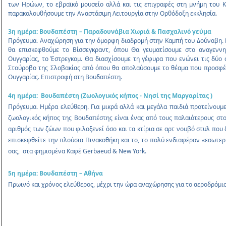
των Ηρώων, το εβραϊκό μουσείο αλλά και τις επιγραφές στη μνήμη του 
παρακολουθήσουμε την Αναστάσιμη Λειτουργία στην Ορθόδοξη εκκλησία.
3η ημέρα: Βουδαπέστη – Παραδουνάβια Χωριά & Πασχαλινό γεύμα
Πρόγευμα. Αναχώρηση για την όμορφη διαδρομή στην Καμπή του Δούναβη. Π
θα επισκεφθούμε το Βίσσεγκραντ, όπου Θα γευματίσουμε στο αναγεννη
Ουγγαρίας, το Έστρεγκομ. Θα διασχίσουμε τη γέφυρα που ενώνει τις δύο
Στούροβο της Σλοβακίας από όπου θα απολαύσουμε το θέαμα που προσφέρ
Ουγγαρίας. Επιστροφή στη Βουδαπέστη.
4η ημέρα: Βουδαπέστη (Ζωολογικός κήπος - Νησί της Μαργαρίτας )
Πρόγευμα. Ημέρα ελεύθερη. Για μικρά αλλά και μεγάλα παιδιά προτείνουμε
ζωολογικός κήπος της Βουδαπέστης είναι ένας από τους παλαιότερους στο
αριθμός των ζώων που φιλοξενεί όσο και τα κτίρια σε αρτ νουβό στυλ που 
επισκεφθείτε την πλούσια Πινακοθήκη και το, το πολύ ενδιαφέρον «εσωτερ
σας, στα φημισμένα Καφέ Gerbaeud & New York.
5η ημέρα: Βουδαπέστη – Αθήνα
Πρωινό και χρόνος ελεύθερος, μέχρι την ώρα αναχώρησης για το αεροδρόμι