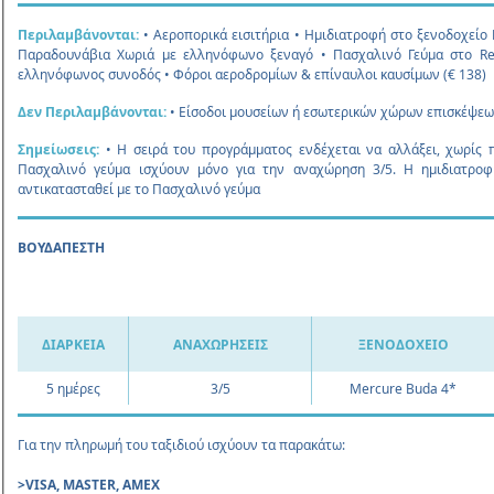
Περιλαµβάνονται:
• Αεροπορικά εισιτήρια • Ημιδιατροφή στο ξενοδοχεί
Παραδουνάβια Χωριά με ελληνόφωνο ξεναγό • Πασχαλινό Γεύμα στο Ren
ελληνόφωνος συνοδός • Φόροι αεροδρομίων & επίναυλοι καυσίμων (€ 138)
Δεν Περιλαμβάνονται:
• Είσοδοι μουσείων ή εσωτερικών χώρων επισκέψεων
Σημείωσεις:
• Η σειρά του προγράμματος ενδέχεται να αλλάξει, χωρίς 
Πασχαλινό γεύμα ισχύουν μόνο για την αναχώρηση 3/5. Η ημιδιατροφ
αντικατασταθεί με το Πασχαλινό γεύμα
ΒΟΥΔΑΠΕΣΤΗ
ΔΙΑΡΚΕΙΑ
ΑΝΑΧΩΡΗΣΕΙΣ
ΞΕΝΟΔΟΧΕΙΟ
5
ημέρες
3/5
Μercure Buda 4*
Για την πληρωμή του ταξιδιού ισχύουν τα παρακάτω:
>VISA, MASTER, AMEX