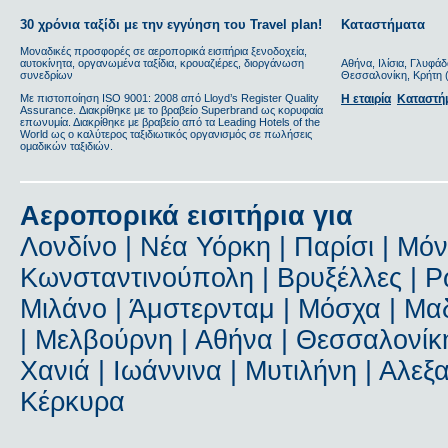
30 χρόνια ταξίδι με την εγγύηση του Travel plan!
Καταστήματα
Μοναδικές προσφορές σε αεροπορικά εισιτήρια ξενοδοχεία,
αυτοκίνητα, οργανωμένα ταξίδια, κρουαζιέρες, διοργάνωση
Αθήνα, Ιλίσια, Γλυφάδ
συνεδρίων
Θεσσαλονίκη, Κρήτη (
Με πιστοποίηση ΙSO 9001: 2008 από Lloyd’s Register Quality
Η εταιρία
Καταστή
Assurance. Διακρίθηκε με το βραβείο Superbrand ως κορυφαία
επωνυμία. Διακρίθηκε με βραβείο από τα Leading Hotels of the
World ως ο καλύτερος ταξιδιωτικός οργανισμός σε πωλήσεις
ομαδικών ταξιδιών.
Αεροπορικά εισιτήρια για
Λονδίνο | Νέα Υόρκη | Παρίσι | Μόν
Κωνσταντινούπολη | Βρυξέλλες | Ρώ
Μιλάνο | Άμστερνταμ | Μόσχα | Μαδ
| Μελβούρνη | Αθήνα | Θεσσαλονίκη
Χανιά | Ιωάννινα | Μυτιλήνη | Αλε
Κέρκυρα