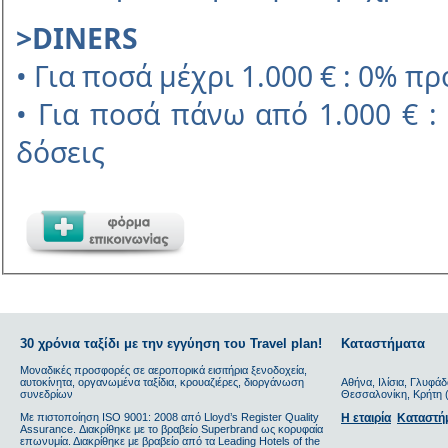
>DINERS
• Για ποσά μέχρι 1.000 € : 0% π
• Για ποσά πάνω από 1.000 € :
δόσεις
30 χρόνια ταξίδι με την εγγύηση του Travel plan!
Καταστήματα
Μοναδικές προσφορές σε αεροπορικά εισιτήρια ξενοδοχεία,
αυτοκίνητα, οργανωμένα ταξίδια, κρουαζιέρες, διοργάνωση
Αθήνα, Ιλίσια, Γλυφάδ
συνεδρίων
Θεσσαλονίκη, Κρήτη (
Με πιστοποίηση ΙSO 9001: 2008 από Lloyd’s Register Quality
Η εταιρία
Καταστή
Assurance. Διακρίθηκε με το βραβείο Superbrand ως κορυφαία
επωνυμία. Διακρίθηκε με βραβείο από τα Leading Hotels of the