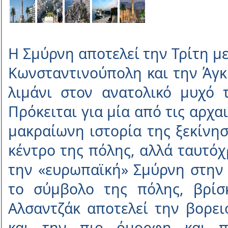
Η Σµύρνη αποτελεί την Τρίτη µ
Κωνσταντινούπολη και την Άγκ
λιµάνι στον ανατολικό µυχό
Πρόκειται για µία από τις αρχα
µακραίωνη ιστορία της ξεκίνησε
κέντρο της πόλης, αλλά ταυτόχ
την «ευρωπαϊκή» Σµύρνη στην 
το σύµβολο της πόλης, βρίσ
Αλσαντζάκ αποτελεί την βορει
και την πιο όµορφη και π