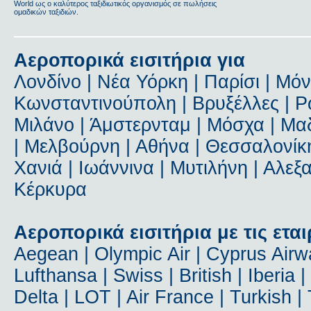
World ως ο καλύτερος ταξιδιωτικός οργανισμός σε πωλήσεις
ομαδικών ταξιδιών.
Αεροπορικά εισιτήρια για
Λονδίνο | Νέα Υόρκη | Παρίσι | Μόν
Κωνσταντινούπολη | Βρυξέλλες | Ρώ
Μιλάνο | Άμστερνταμ | Μόσχα | Μαδ
| Μελβούρνη | Αθήνα | Θεσσαλονίκη
Χανιά | Ιωάννινα | Μυτιλήνη | Αλε
Κέρκυρα
Αεροπορικά εισιτήρια με τις εται
Aegean | Olympic Air | Cyprus Airway
Lufthansa | Swiss | British | Iberia 
Delta | LOT | Air France | Turkish | T