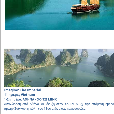
Imagine: The Imperial
11 ηµέρες Vietnam
1-2η ηµέρα: ΑΘΗΝΑ – ΧΟ ΤΣΙ ΜΙΝΧ
Αναχώρηση από Αθήνα και άφιξη στην Χο Τσι Μινχ την επόµενη ηµέρα
πρώην Σαϊγκόν, η πόλη του 18ου αιώνα σας καλωσορίζει.