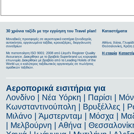
30 χρόνια ταξίδι με την εγγύηση του Travel plan!
Καταστήματα
Μοναδικές προσφορές σε αεροπορικά εισιτήρια ξενοδοχεία,
αυτοκίνητα, οργανωμένα ταξίδια, κρουαζιέρες, διοργάνωση
Αθήνα, Ιλίσια, Γλυφάδ
συνεδρίων
Θεσσαλονίκη, Κρήτη (
Με πιστοποίηση ΙSO 9001: 2008 από Lloyd’s Register Quality
Η εταιρία
Καταστή
Assurance. Διακρίθηκε με το βραβείο Superbrand ως κορυφαία
επωνυμία. Διακρίθηκε με βραβείο από τα Leading Hotels of the
World ως ο καλύτερος ταξιδιωτικός οργανισμός σε πωλήσεις
ομαδικών ταξιδιών.
Αεροπορικά εισιτήρια για
Λονδίνο | Νέα Υόρκη | Παρίσι | Μόν
Κωνσταντινούπολη | Βρυξέλλες | Ρώ
Μιλάνο | Άμστερνταμ | Μόσχα | Μαδ
| Μελβούρνη | Αθήνα | Θεσσαλονίκη