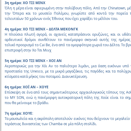
3η ηµέρα: ΧΟ ΤΣΙ ΜΙΝΧ
Όλη η µέρα είναι αφιερωµένη στην πολύβουη πόλη. Από την Chinatown, µέ
την Όπερα και το µουσείο Πολέµου, γνωρίστε από κοντά την πορεία 
τελευταίων 50 χρόνων ενός Έθνους που έχει χαράξει το µέλλον του.
4η ηµέρα: ΧΟ ΤΣΙ ΜΙΝΧ – ΔΕΛΤΑ ΜΕΚΟΝΓΚ
Η πλούσια πλωτή αγορά, οι αχανείς καταπράσινοι ορυζώνες, και οι υδάτι
αρδευτικοί δρόµοι συνθέτουν το πανέµορφο σκηνικό αυτής της ηµέρας
τελικό προορισµό το Cai Be, ένα από τα οµορφότερα χωριά του Δέλτα. Το βρ
επιστροφή στην Χο Τσι Μινχ
5η ηµέρα: ΧΟ ΤΣΙ ΜΙΝΧ – ΧΟΙ ΑΝ
Αεροπορικώς για την Χόι Αν το παλιότερο λιµάνι, µια όαση εικόνων υπό 
προστασία της Unesco, µε τα µικρά µαγαζάκια, τις παγόδες και τα πολύχρ
κτίσµατα κατά µήκος του ποταµού. Διανυκτέρευση.
6η ηµέρα: ΧΟΪ ΑΝ – ΧΟΥΕ
Επίσκεψη σε ένα από τους σηµαντικότερους αρχαιολογικούς τόπους της Ασί
το MY SON, ενώ η πανέµορφη αυτοκρατορική πόλη της Χούε είναι το σηµ
που θα µείνουµε το βράδυ.
7η ηµέρα: ΧΟΥΕ:
Τα µαυσωλεία και η ακρόπολη αποτελούν εικόνες που δείχνουν το µεγαλείο 
τεράστιας δυναστείας των Chamba σε µία πόλη στολίδι.