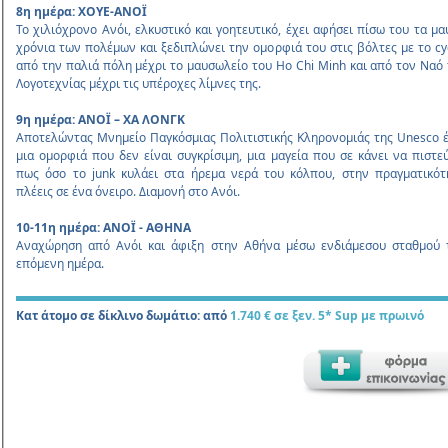
8
η ηµέρα: ΧΟΥΕ-ΑΝΟΪ
Το χιλιόχρονο Ανόι, ελκυστικό και γοητευτικό, έχει αφήσει πίσω του τα µα
χρόνια των πολέµων και ξεδιπλώνει την οµορφιά του στις βόλτες µε το cyc
από την παλιά πόλη µέχρι το µαυσωλείο του Ho Chi Minh και από τον Ναό 
Λογοτεχνίας µέχρι τις υπέροχες λίµνες της.
9η ηµέρα: ANΟΪ – ΧΑ ΛΟΝΓΚ
Αποτελώντας Μνηµείο Παγκόσµιας Πολιτιστικής Κληρονοµιάς της Unesco έ
µια οµορφιά που δεν είναι συγκρίσιµη, µια µαγεία που σε κάνει να πιστεύ
πως όσο το junk κυλάει στα ήρεµα νερά του κόλπου, στην πραγµατικότ
πλέεις σε ένα όνειρο. Διαµονή στο Ανόι.
10-11η ηµέρα: ΑΝΟΪ - ΑΘΗΝΑ
Αναχώρηση από Ανόι και άφιξη στην Αθήνα µέσω ενδιάµεσου σταθµού 
επόµενη ηµέρα.
Κατ άτοµο σε δίκλινο δωµάτιο: από
1.740 € σε ξεν. 5* Sup µε πρωινό