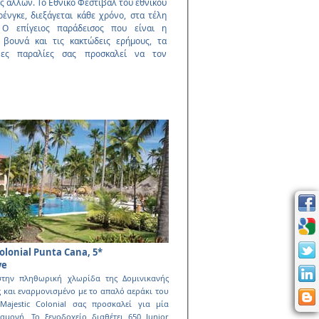
ς άλλων. Το Εθνικό Φεστιβάλ του εθνικού
ρένγκε, διεξάγεται κάθε χρόνο, στα τέλη
 Ο επίγειος παράδεισος που είναι η
 βουνά και τις κακτώδεις ερήµους, τα
νες παραλίες σας προσκαλεί να τον
olonial Punta Cana, 5*
ve
στην πληθωρική χλωρίδα της Δοµινικανής
 και εναρµονισµένο µε το απαλό αεράκι του
Majestic Colonial σας προσκαλεί για µία
αµονή. Το ξενοδοχείο διαθέτει 650 Junior