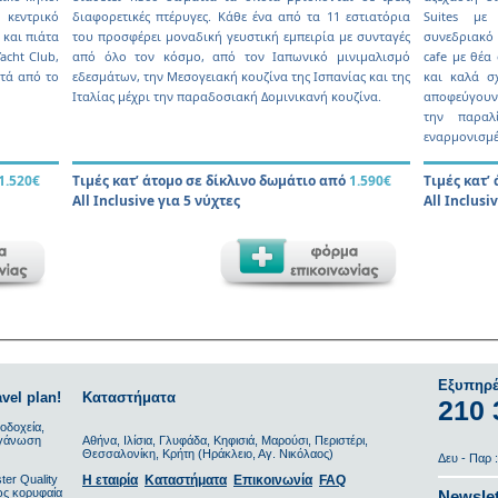
 κεντρικό
διαφορετικές πτέρυγες. Κάθε ένα από τα 11 εστιατόρια
Suites µε
 και πιάτα
του προσφέρει µοναδική γευστική εµπειρία µε συνταγές
συνεδριακό 
acht Club,
από όλο τον κόσµο, από τον Ιαπωνικό µινιµαλισµό
cafe µε θέα
πτά από το
εδεσµάτων, την Μεσογειακή κουζίνα της Ισπανίας και της
και καλά σ
Ιταλίας µέχρι την παραδοσιακή Δοµινικανή κουζίνα.
αποφεύγουν 
την παραλ
εναρµονισµέ
1.520€
Τιµές κατ’ άτοµο σε δίκλινο δωµάτιο από
1.590€
Τιµές κατ’
All Inclusive για 5 νύχτες
All Inclusi
Εξυπηρέ
vel plan!
Καταστήματα
210 
οδοχεία,
οργάνωση
Αθήνα, Ιλίσια, Γλυφάδα, Κηφισιά, Μαρούσι, Περιστέρι,
Θεσσαλονίκη, Κρήτη (Ηράκλειο, Αγ. Νικόλαος)
Δευ - Παρ :
ter Quality
Η εταιρία
Καταστήματα
Επικοινωνία
FAQ
ως κορυφαία
Newslet