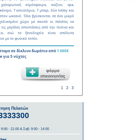
 χαλαρωτική ατµόσφαιρα, καζίνο, spa,
κέντρο, 7 εστιατόρια, 7 µπαρ, δύο lobby και
 στον ωκεανό. Όλα βρίσκονται σε ένα µικρό
χεδιασµένο χώρο µε σκοπό οι πελάτες να
τις µεγάλες αποστάσεις από την πισίνα και
ία, ενώ το ξενοδοχείο είναι απόλυτα
νο µε το φυσικό τοπίο.
 άτοµο σε δίκλινο δωµάτιο από
1.660€
ve για 5 νύχτες
1
2
3
τηση Πελατών
3333300
 9:00 - 21:00 & Σαβ: 9:00 - 14:00
ter