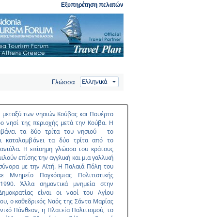
Εξυπηρέτηση πελατών
Γλώσσα
, µεταξύ των νησιών Κούβας και Πουέρτο
ρο νησί της περιοχής µετά την Κούβα. Η
µβάνει τα δύο τρίτα του νησιού - το
αι καταλαµβάνει τα δύο τρίτα από το
πανιόλα. Η επίσηµη γλώσσα του κράτους
 µιλούν επίσης την αγγλική και µια γαλλική
 σύνορα µε την Αϊτή. Η Παλαιά Πόλη του
ε Μνηµείο Παγκόσµιας Πολιτιστικής
1990. Άλλα σηµαντικά µνηµεία στην
Δηµοκρατίας είναι οι ναοί του Αγίου
ου, ο καθεδρικός Ναός της Σάντα Μαρίας
νικό Πάνθεον, η Πλατεία Πολιτισµού, το