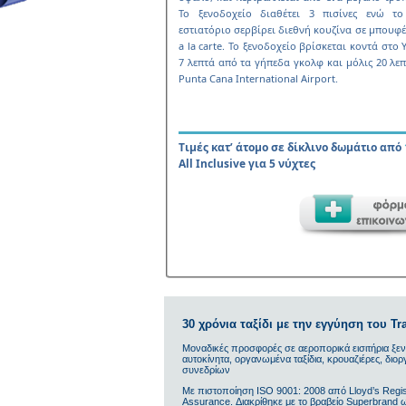
Το ξενοδοχείο διαθέτει 3 πισίνες ενώ το
εστιατόριο σερβίρει διεθνή κουζίνα σε µπουφέ
a la carte. Το ξενοδοχείο βρίσκεται κοντά στο Y
7 λεπτά από τα γήπεδα γκολφ και µόλις 20 λε
Punta Cana International Airport.
Τιµές κατ’ άτοµο σε δίκλινο δωµάτιο από
All Inclusive για 5 νύχτες
30 χρόνια ταξίδι με την εγγύηση του Tra
Μοναδικές προσφορές σε αεροπορικά εισιτήρια ξεν
αυτοκίνητα, οργανωμένα ταξίδια, κρουαζιέρες, δι
συνεδρίων
Με πιστοποίηση ΙSO 9001: 2008 από Lloyd’s Regis
Assurance. Διακρίθηκε με το βραβείο Superbrand 