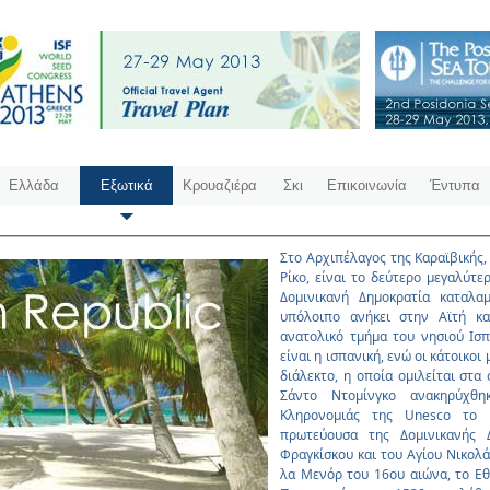
Ελλάδα
Εξωτικά
Κρουαζιέρα
Σκι
Επικοινωνία
Έντυπα
Στο Αρχιπέλαγος της Καραϊβικής
Ρίκο, είναι το δεύτερο µεγαλύτε
Δοµινικανή Δηµοκρατία καταλα
υπόλοιπο ανήκει στην Αϊτή κ
ανατολικό τµήµα του νησιού Ισ
είναι η ισπανική, ενώ οι κάτοικοι
διάλεκτο, η οποία οµιλείται στα
Σάντο Ντοµίνγκο ανακηρύχθηκ
Κληρονοµιάς της Unesco το 
πρωτεύουσα της Δοµινικανής 
Φραγκίσκου και του Αγίου Νικολά
λα Μενόρ του 16ου αιώνα, το Εθ