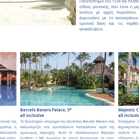
Πανεπιστήµιο του 1538 και πλήθο
είδους µουσικής, που είναι η µε
Ιουλίου µε αρχές Αυγούστου.
Δοµινικάνα, µε τα καταπράσινα
τροπικά δάση και τις παρθέ
ανακαλύψετε.
Barcelo Bavaro Palace, 5*
Majestic C
all inclusive
all inclusi
τολικά της
Το ξενοδοχείο κόσµηµα της αλυσίδας Barcelo Bavaro σας
Ενταγµένο 
αραλία, η
καλωσορίζει στα κρυστάλλινα καταγάλανα νερά της
Δηµοκρατίας
αλλιογενή
οµώνυµης περιοχής. Αυτό το ολοκαίνουριο θέρετρο
νησιού το 
πικό κήπο.
διαθέτει 1.366 δωµάτια τα οποία βρίσκονται σε τρεις
αξέχαστη δι