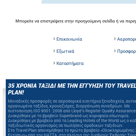
Μπορείτε να επιστρέψετε στην προηγούμενη σελίδα ή να περιη
Επικοινωνία
Αεροπορ
Εξωτικά
Προσφορ
Καταστήματα
35 ΧΡΟΝΙΑ ΤΑΞΙΔΙ ΜΕ ΤΗΝ ΕΓΓΥΗΣΗ ΤΟΥ TRAVE
PLAN!
Mοναδικές προσφορές σε αεροπορικά εισιτήρια ξενοδοχεία, αυτο
οργανωμένα ταξίδια, κρουαζιέρες, διοργάνωση συνεδρίων. Με
πιστοποίηση ΙSO 9001: 2008 από Lloyd’s Register Quality Assurance
Διακρίθηκε με το βραβείο Superbrand ως κορυφαία επωνυμία.
Διακρίθηκε με βραβείο από τα Leading Hotels of the World ως ο κ
ταξιδιωτικός οργανισμός σε πωλήσεις ομαδικών ταξιδιών.
Στο Travel Plan απονεμήθηκε το πρώτο βραβείο «Ολοκληρωμένης 
Εντύπων» από τον HATTA, στα πλαίσια της Διεθνούς Έκθεσης Του