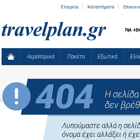
Εταιρεία
Καταστήματα
Επικοιν
Τηλ. εξ
Αεροπορικά
Πακέτα
Εξωτικά
Ελλ
Η σελίδ
δεν βρέθ
Λυπούμαστε αλλά η σελίδ
όνομα έχει αλλάξει ή έχει