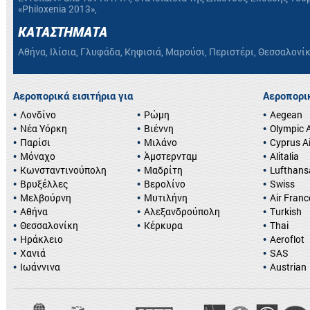
«Philoxenia 2013»,
ΚΑΤΑΣΤΗΜΑΤΑ
Αθήνα, Ιλίσια, Γλυφάδα, Κηφισιά, Μαρούσι, Περιστέρι, Θεσσαλονί
Αεροπορικά εισιτήρια για
Αεροπορικ
Λονδίνο
Ρώμη
Aegean
Νέα Υόρκη
Βιέννη
Olympic A
Παρίσι
Μιλάνο
Cyprus A
Μόναχο
Άμστερνταμ
Alitalia
Κωνσταντινούπολη
Μαδρίτη
Lufthans
Βρυξέλλες
Βερολίνο
Swiss
Μελβούρνη
Μυτιλήνη
Air Franc
Αθήνα
Αλεξανδρούπολη
Turkish
Θεσσαλονίκη
Κέρκυρα
Thai
Ηράκλειο
Aeroflot
Χανιά
SAS
Ιωάννινα
Austrian