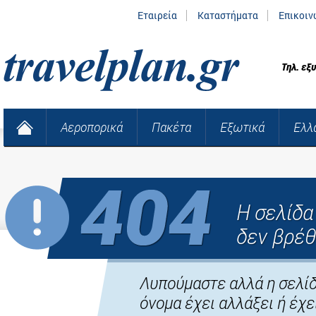
Εταιρεία
Καταστήματα
Επικοιν
Τηλ. εξ
Αεροπορικά
Πακέτα
Εξωτικά
Ελλ
Η σελίδ
δεν βρέθ
Λυπούμαστε αλλά η σελίδ
όνομα έχει αλλάξει ή έχει