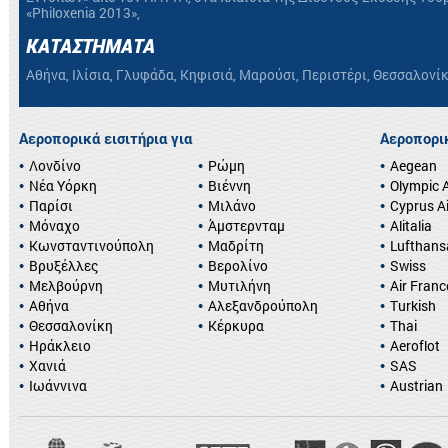
«Philoxenia 2013»,
ΚΑΤΑΣΤΗΜΑΤΑ
Αθήνα, Ιλίσια, Γλυφάδα, Κηφισιά, Μαρούσι, Περιστέρι, Θεσσαλονί
Αεροπορικά εισιτήρια για
Αεροπορικ
Λονδίνο
Ρώμη
Aegean
Νέα Υόρκη
Βιέννη
Olympic A
Παρίσι
Μιλάνο
Cyprus A
Μόναχο
Άμστερνταμ
Alitalia
Κωνσταντινούπολη
Μαδρίτη
Lufthans
Βρυξέλλες
Βερολίνο
Swiss
Μελβούρνη
Μυτιλήνη
Air Franc
Αθήνα
Αλεξανδρούπολη
Turkish
Θεσσαλονίκη
Κέρκυρα
Thai
Ηράκλειο
Aeroflot
Χανιά
SAS
Ιωάννινα
Austrian