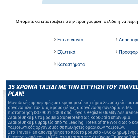
Μπορείτε να επιστρέψετε στην προηγούμενη σελίδα ή να περιη
Επικοινωνία
Αεροπορ
Εξωτικά
Προσφορ
Καταστήματα
35 ΧΡΟΝΙΑ ΤΑΞΙΔΙ ΜΕ ΤΗΝ ΕΓΓΥΗΣΗ ΤΟΥ TRAVE
PLAN!
Mοναδικές προσφορές σε αεροπορικά εισιτήρια ξενοδοχεία, αυτο
οργανωμένα ταξίδια, κρουαζιέρες, διοργάνωση συνεδρίων. Με
πιστοποίηση ΙSO 9001: 2008 από Lloyd’s Register Quality Assurance
Διακρίθηκε με το βραβείο Superbrand ως κορυφαία επωνυμία.
Διακρίθηκε με βραβείο από τα Leading Hotels of the World ως ο κ
ταξιδιωτικός οργανισμός σε πωλήσεις ομαδικών ταξιδιών.
Στο Travel Plan απονεμήθηκε το πρώτο βραβείο «Ολοκληρωμένης 
Εντύπων» από τον HATTA, στα πλαίσια της Διεθνούς Έκθεσης Του