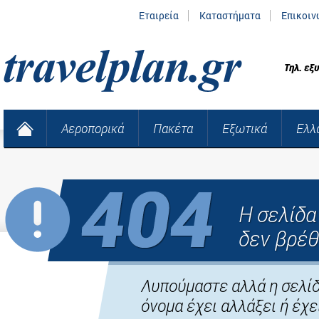
Εταιρεία
Καταστήματα
Επικοιν
Τηλ. εξ
Αεροπορικά
Πακέτα
Εξωτικά
Ελλ
Η σελίδ
δεν βρέθ
Λυπούμαστε αλλά η σελίδ
όνομα έχει αλλάξει ή έχει