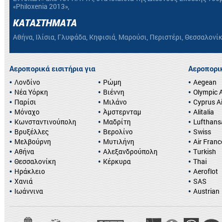
«Philoxenia 2013»,
ΚΑΤΑΣΤΗΜΑΤΑ
Αθήνα, Ιλίσια, Γλυφάδα, Κηφισιά, Μαρούσι, Περιστέρι, Θεσσαλονί
Αεροπορικά εισιτήρια για
Αεροπορικ
Λονδίνο
Ρώμη
Aegean
Νέα Υόρκη
Βιέννη
Olympic A
Παρίσι
Μιλάνο
Cyprus A
Μόναχο
Άμστερνταμ
Alitalia
Κωνσταντινούπολη
Μαδρίτη
Lufthans
Βρυξέλλες
Βερολίνο
Swiss
Μελβούρνη
Μυτιλήνη
Air Franc
Αθήνα
Αλεξανδρούπολη
Turkish
Θεσσαλονίκη
Κέρκυρα
Thai
Ηράκλειο
Aeroflot
Χανιά
SAS
Ιωάννινα
Austrian