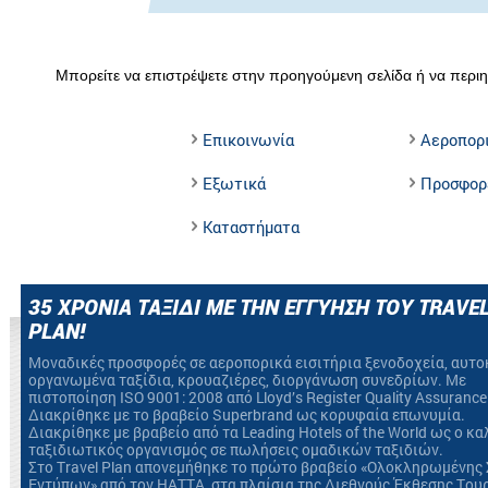
Μπορείτε να επιστρέψετε στην προηγούμενη σελίδα ή να περιη
Επικοινωνία
Αεροπορ
Εξωτικά
Προσφορ
Καταστήματα
35 ΧΡΟΝΙΑ ΤΑΞΙΔΙ ΜΕ ΤΗΝ ΕΓΓΥΗΣΗ ΤΟΥ TRAVE
PLAN!
Mοναδικές προσφορές σε αεροπορικά εισιτήρια ξενοδοχεία, αυτο
οργανωμένα ταξίδια, κρουαζιέρες, διοργάνωση συνεδρίων. Με
πιστοποίηση ΙSO 9001: 2008 από Lloyd’s Register Quality Assurance
Διακρίθηκε με το βραβείο Superbrand ως κορυφαία επωνυμία.
Διακρίθηκε με βραβείο από τα Leading Hotels of the World ως ο κ
ταξιδιωτικός οργανισμός σε πωλήσεις ομαδικών ταξιδιών.
Στο Travel Plan απονεμήθηκε το πρώτο βραβείο «Ολοκληρωμένης 
Εντύπων» από τον HATTA, στα πλαίσια της Διεθνούς Έκθεσης Του