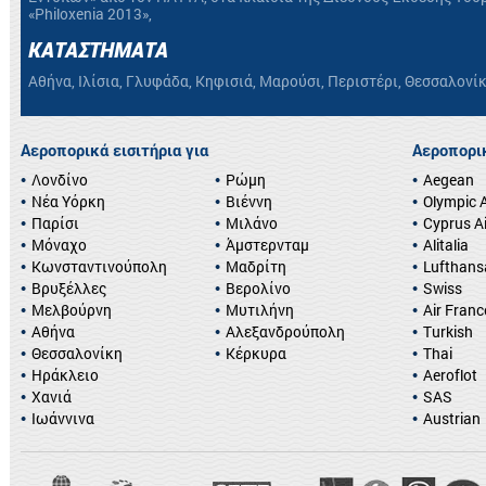
«Philoxenia 2013»,
ΚΑΤΑΣΤΗΜΑΤΑ
Αθήνα, Ιλίσια, Γλυφάδα, Κηφισιά, Μαρούσι, Περιστέρι, Θεσσαλονί
Αεροπορικά εισιτήρια για
Αεροπορικ
Λονδίνο
Ρώμη
Aegean
Νέα Υόρκη
Βιέννη
Olympic A
Παρίσι
Μιλάνο
Cyprus A
Μόναχο
Άμστερνταμ
Alitalia
Κωνσταντινούπολη
Μαδρίτη
Lufthans
Βρυξέλλες
Βερολίνο
Swiss
Μελβούρνη
Μυτιλήνη
Air Franc
Αθήνα
Αλεξανδρούπολη
Turkish
Θεσσαλονίκη
Κέρκυρα
Thai
Ηράκλειο
Aeroflot
Χανιά
SAS
Ιωάννινα
Austrian