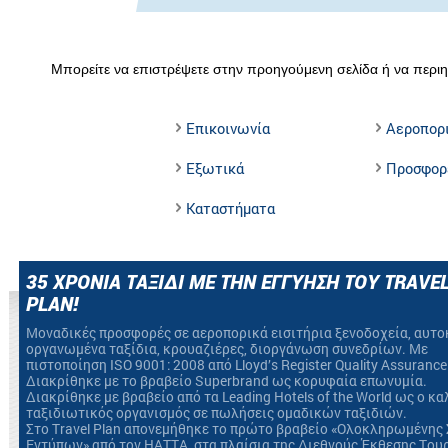
Μπορείτε να επιστρέψετε στην προηγούμενη σελίδα ή να περιη
Επικοινωνία
Αεροπορ
Εξωτικά
Προσφορ
Καταστήματα
35 ΧΡΟΝΙΑ ΤΑΞΙΔΙ ΜΕ ΤΗΝ ΕΓΓΥΗΣΗ ΤΟΥ TRAVE
PLAN!
Mοναδικές προσφορές σε αεροπορικά εισιτήρια ξενοδοχεία, αυτο
οργανωμένα ταξίδια, κρουαζιέρες, διοργάνωση συνεδρίων. Με
πιστοποίηση ΙSO 9001: 2008 από Lloyd’s Register Quality Assurance
Διακρίθηκε με το βραβείο Superbrand ως κορυφαία επωνυμία.
Διακρίθηκε με βραβείο από τα Leading Hotels of the World ως ο κ
ταξιδιωτικός οργανισμός σε πωλήσεις ομαδικών ταξιδιών.
Στο Travel Plan απονεμήθηκε το πρώτο βραβείο «Ολοκληρωμένης 
Εντύπων» από τον HATTA, στα πλαίσια της Διεθνούς Έκθεσης Του