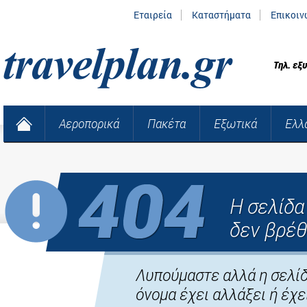
Εταιρεία
Καταστήματα
Επικοιν
Τηλ. εξ
Αεροπορικά
Πακέτα
Εξωτικά
Ελλ
Η σελίδ
δεν βρέθ
Λυπούμαστε αλλά η σελίδ
όνομα έχει αλλάξει ή έχει