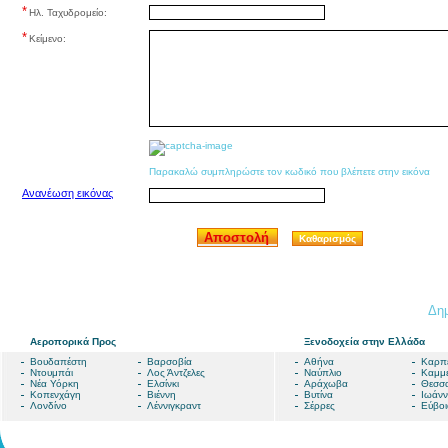
*
Ηλ. Ταχυδρομείο:
*
Κείμενο:
Παρακαλώ συμπληρώστε τον κωδικό που βλέπετε στην εικόνα
Ανανέωση εικόνας
Αποστολή
Καθαρισμός
Δημ
Αεροπορικά Προς
Ξενοδοχεία στην Ελλάδα
Βουδαπέστη
Βαρσοβία
Αθήνα
Καρπ
Ντουμπάι
Λος Άντζελες
Ναύπλιο
Καμμ
Νέα Υόρκη
Ελσίνκι
Αράχωβα
Θεσσα
Κοπενχάγη
Βιέννη
Βυτίνα
Ιωάνν
Λονδίνο
Λέννιγκραντ
Σέρρες
Εύβοι