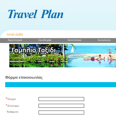
Αρχική Σελίδα
Αεροπορικά
Ξενοδοχεία
Ακτοπλοϊκα
Αυτοκίνητα
Φόρμα επικοινωνίας
*
Όνομα:
*
Επώνυμο:
Τηλέφωνο: