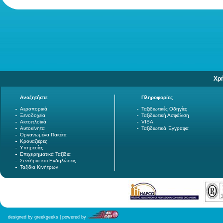
Χρ
Αναζητήστε
Πληροφορίες
Αεροπορικά
Ταξιδιωτικές Οδηγίες
Ξενοδοχεία
Ταξιδιωτική Ασφάλιση
Ακτοπλοϊκά
VISA
Αυτοκίνητα
Ταξιδιωτικά Έγγραφα
Οργανωμένα Πακέτα
Κρουαζιέρες
Υπηρεσίες
Επιχειρηματικά Ταξίδια
Συνέδρια και Εκδηλώσεις
Ταξίδια Κινήτρων
designed by greekgeeks | powered by