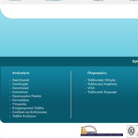
Χρ
Αναζητήστε
Πληροφορίες
Αεροπορικά
Ταξιδιωτικές Οδηγίες
Ξενοδοχεία
Ταξιδιωτική Ασφάλιση
Ακτοπλοϊκά
VISA
Αυτοκίνητα
Ταξιδιωτικά Έγγραφα
Οργανωμένα Πακέτα
Κρουαζιέρες
Υπηρεσίες
Επιχειρηματικά Ταξίδια
Συνέδρια και Εκδηλώσεις
Ταξίδια Κινήτρων