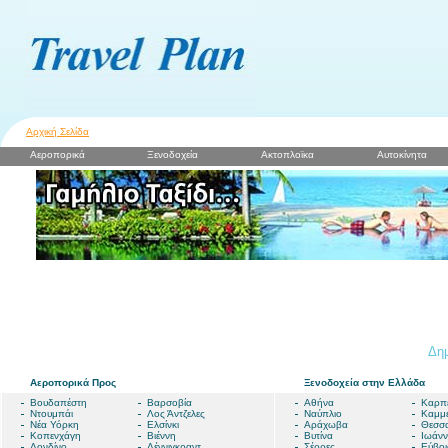
Αρχική Σελίδα
Αεροπορικά
Ξενοδοχεία
Ακτοπλοϊκα
Αυτοκίνητα
Δημ
Αεροπορικά Προς
Ξενοδοχεία στην Ελλάδα
Βουδαπέστη
Βαρσοβία
Αθήνα
Καρπ
Ντουμπάι
Λος Άντζελες
Ναύπλιο
Καμμ
Νέα Υόρκη
Ελσίνκι
Αράχωβα
Θεσσα
Κοπενχάγη
Βιέννη
Βυτίνα
Ιωάνν
Λονδίνο
Λέννιγκραντ
Σέρρες
Εύβοι