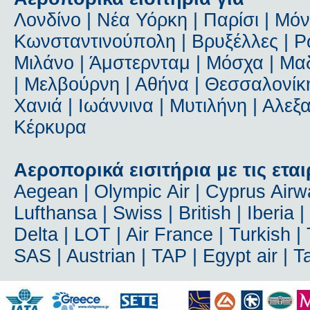
Λονδίνο | Νέα Υόρκη | Παρίσι | Μόν
Κωνσταντινούπολη | Βρυξέλλες | Ρώ
Μιλάνο | Άμστερνταμ | Μόσχα | Μαδ
| Μελβούρνη | Αθήνα | Θεσσαλονίκη
Χανιά | Ιωάννινα | Μυτιλήνη | Αλε
Κέρκυρα
Αεροπορικά εισιτήρια με τις εται
Aegean | Olympic Air | Cyprus Airway
Lufthansa | Swiss | British | Iberia 
Delta | LOT | Air France | Turkish | T
SAS | Austrian | TAP | Egypt air | 