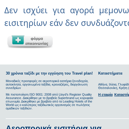
Δεν ισχύει για αγορά μεμον
εισιτηρίων εάν δεν συνδυάζοντα
30 χρόνια ταξίδι με την εγγύηση του Travel plan!
Καταστήματα
Μοναδικές προσφορές σε αεροπορικά εισιτήρια ξενοδοχεία,
αυτοκίνητα, οργανωμένα ταξίδια, κρουαζιέρες, διοργάνωση
Αθήνα, Ιλίσια, Γλυφάδ
συνεδρίων
Θεσσαλονίκη, Κρήτη (
Με πιστοποίηση ΙSO 9001: 2008 από Lloyd’s Register Quality
Η εταιρία
Καταστή
Assurance. Διακρίθηκε με το βραβείο Superbrand ως κορυφαία
επωνυμία. Διακρίθηκε με βραβείο από τα Leading Hotels of the
World ως ο καλύτερος ταξιδιωτικός οργανισμός σε πωλήσεις
ομαδικών ταξιδιών.
Αεροπορικά εισιτήρια για