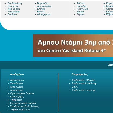
Βουδαπέστη
Βαρσοβία
Αθήνα
Καρπ
Ντουμπάι
Λος Άντζελες
Ναύπλιο
Καμμ
Νέα Υόρκη
Ελσίνκι
Αράχωβα
Θεσσα
Κοπενχάγη
Βιέννη
Βυτίνα
Ιωάνν
Λονδίνο
Λέννιγκραντ
Σέρρες
Εύβοι
Χρ
Αναζητήστε
Πληροφορίες
Αεροπορικά
Ταξιδιωτικές Οδηγίες
Ξενοδοχεία
Ταξιδιωτική Ασφάλιση
Ακτοπλοϊκά
VISA
Αυτοκίνητα
Ταξιδιωτικά Έγγραφα
Οργανωμένα Πακέτα
Κρουαζιέρες
Υπηρεσίες
Επιχειρηματικά Ταξίδια
Συνέδρια και Εκδηλώσεις
Ταξίδια Κινήτρων