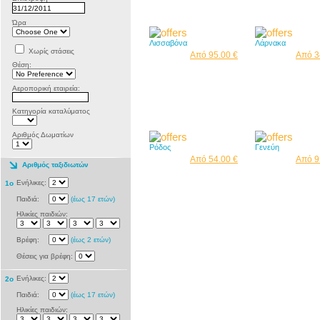
Ώρα
Λισσαβόνα
Λάρνακα
Χωρίς στάσεις
Από 95.00 €
Από 3
Θέση:
Αεροπορική εταιρεία:
Κατηγορία καταλύματος
Αριθμός Δωματίων
Ρόδος
Γενεύη
Από 54.00 €
Από 9
Αριθμός ταξιδιωτών
Ενήλικες:
1ο
Παιδιά:
(έως 17 ετών)
Ηλικίες παιδιών:
Βρέφη:
(έως 2 ετών)
Θέσεις για βρέφη:
Ενήλικες:
2o
Παιδιά:
(έως 17 ετών)
Ηλικίες παιδιών: