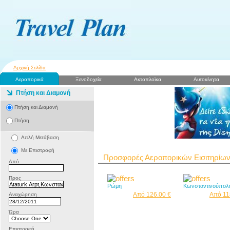
Αρχική Σελίδα
Αεροπορικά
Ξενοδοχεία
Ακτοπλοϊκα
Αυτοκίνητα
Πτήση και Διαμονή
Πτήση και Διαμονή
Πτήση
Απλή Μετάβαση
Με Επιστροφή
Προσφορές Αεροπορικών Εισιτηρίω
Από
Προς
Ρώμη
Κωνσταντινούπολ
Από 126.00 €
Από 11
Αναχώρηση
Ώρα
Επιστροφή