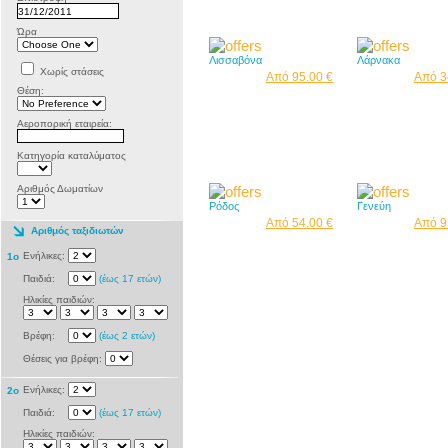
Ώρα
Λισσαβόνα
Λάρνακα
Χωρίς στάσεις
Από 95.00 €
Από 3
Θέση:
Αεροπορική εταιρεία:
Κατηγορία καταλύματος
Αριθμός Δωματίων
Ρόδος
Γενεύη
Από 54.00 €
Από 9
Αριθμός ταξιδιωτών
Ενήλικες:
1ο
Παιδιά:
(έως 17 ετών)
Ηλικίες παιδιών:
Βρέφη:
(έως 2 ετών)
Θέσεις για βρέφη:
Ενήλικες:
2o
Παιδιά:
(έως 17 ετών)
Ηλικίες παιδιών: