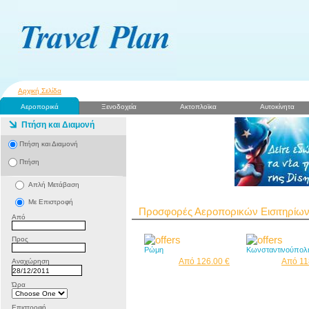
Αρχική Σελίδα
Αεροπορικά
Ξενοδοχεία
Ακτοπλοϊκα
Αυτοκίνητα
Πτήση και Διαμονή
Πτήση και Διαμονή
Πτήση
Απλή Μετάβαση
Με Επιστροφή
Προσφορές Αεροπορικών Εισιτηρίω
Από
Προς
Ρώμη
Κωνσταντινούπολ
Από 126.00 €
Από 11
Αναχώρηση
Ώρα
Επιστροφή