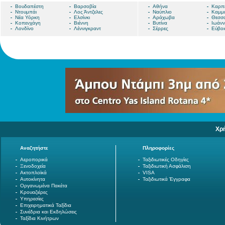
Βουδαπέστη
Βαρσοβία
Αθήνα
Καρπ
Ντουμπάι
Λος Άντζελες
Ναύπλιο
Καμμ
Νέα Υόρκη
Ελσίνκι
Αράχωβα
Θεσσα
Κοπενχάγη
Βιέννη
Βυτίνα
Ιωάνν
Λονδίνο
Λέννιγκραντ
Σέρρες
Εύβοι
Χρ
Αναζητήστε
Πληροφορίες
Αεροπορικά
Ταξιδιωτικές Οδηγίες
Ξενοδοχεία
Ταξιδιωτική Ασφάλιση
Ακτοπλοϊκά
VISA
Αυτοκίνητα
Ταξιδιωτικά Έγγραφα
Οργανωμένα Πακέτα
Κρουαζιέρες
Υπηρεσίες
Επιχειρηματικά Ταξίδια
Συνέδρια και Εκδηλώσεις
Ταξίδια Κινήτρων