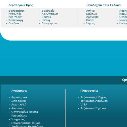
Αεροπορικά Προς
Ξενοδοχεία στην Ελλάδα
Βουδαπέστη
Βαρσοβία
Αθήνα
Καρπ
Ντουμπάι
Λος Άντζελες
Ναύπλιο
Καμμ
Νέα Υόρκη
Ελσίνκι
Αράχωβα
Θεσσα
Κοπενχάγη
Βιέννη
Βυτίνα
Ιωάνν
Λονδίνο
Λέννιγκραντ
Σέρρες
Εύβοι
Χρ
Αναζητήστε
Πληροφορίες
Αεροπορικά
Ταξιδιωτικές Οδηγίες
Ξενοδοχεία
Ταξιδιωτική Ασφάλιση
Ακτοπλοϊκά
VISA
Αυτοκίνητα
Ταξιδιωτικά Έγγραφα
Οργανωμένα Πακέτα
Κρουαζιέρες
Υπηρεσίες
Επιχειρηματικά Ταξίδια
Συνέδρια και Εκδηλώσεις