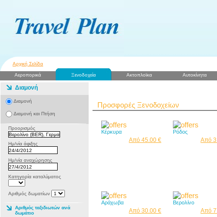
Αρχική Σελίδα
Αεροπορικά
Ξενοδοχεία
Ακτοπλοϊκα
Αυτοκίνητα
Διαμονή
Διαμονή
Προσφορές Ξενοδοχείων
Διαμονή και Πτήση
Προορισμός
Κέρκυρα
Ρόδος
Από 45.00 €
Από 3
Ημ/νία άφιξης
Ημ/νία αναχώρησης
Κατηγορία καταλύματος
Αριθμός δωματίων
Αράχωβα
Βερολίνο
Αριθμός ταξιδιωτών ανά
Από 30.00 €
Από 7
δωμάτιο