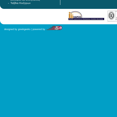
Ταξίδια Κινήτρων
designed by greekgeeks | powered by