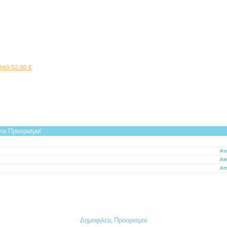
Από 52.00 €
οι Προορισμοί
Απ
Απ
Απ
Δημοφιλείς Προορισμοί