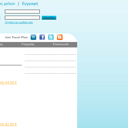
ος μελών
|
Εγγραφή
ς
Είσοδος
Ξέχασα τον κωδικό μου
Join Travel Plan:
ες
Υπηρεσίες
Επικοινωνία
πό 44.00 €
πό 92.00 €