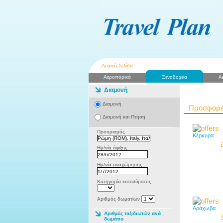
Αρχική Σελίδα
Αεροπορικά
Ξενοδοχεία
Α
Διαμονή
Διαμονή
Προσφορέ
Διαμονή και Πτήση
Προορισμός
Κέρκυρα
Ημ/νία άφιξης
Ημ/νία αναχώρησης
Κατηγορία καταλύματος
Αριθμός δωματίων
Αράχωβα
Αριθμός ταξιδιωτών ανά
δωμάτιο