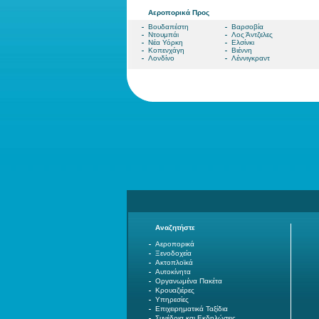
Αεροπορικά Προς
Βουδαπέστη
Βαρσοβία
Ντουμπάι
Λος Άντζελες
Νέα Υόρκη
Ελσίνκι
Κοπενχάγη
Βιέννη
Λονδίνο
Λέννιγκραντ
Αναζητήστε
Αεροπορικά
Ξενοδοχεία
Ακτοπλοϊκά
Αυτοκίνητα
Οργανωμένα Πακέτα
Κρουαζιέρες
Υπηρεσίες
Επιχειρηματικά Ταξίδια
Συνέδρια και Εκδηλώσεις