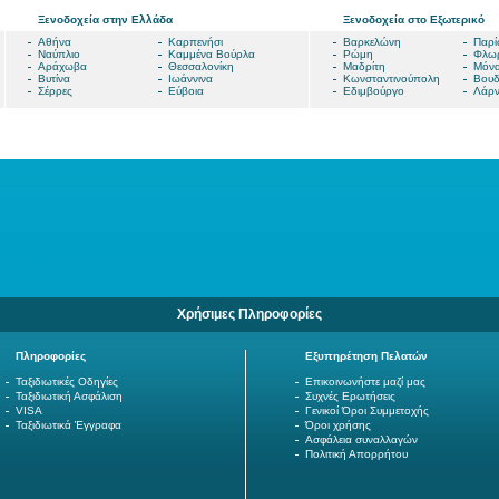
Ξενοδοχεία στην Ελλάδα
Ξενοδοχεία στο Εξωτερικό
Αθήνα
Καρπενήσι
Βαρκελώνη
Παρί
Ναύπλιο
Καμμένα Βούρλα
Ρώμη
Φλωρ
Αράχωβα
Θεσσαλονίκη
Μαδρίτη
Μόν
Βυτίνα
Ιωάννινα
Κωνσταντινούπολη
Βουδ
Σέρρες
Εύβοια
Εδιμβούργο
Λάρ
Χρήσιμες Πληροφορίες
Πληροφορίες
Εξυπηρέτηση Πελατών
Ταξιδιωτικές Οδηγίες
Επικοινωνήστε μαζί μας
Ταξιδιωτική Ασφάλιση
Συχνές Ερωτήσεις
VISA
Γενικοί Όροι Συμμετοχής
Ταξιδιωτικά Έγγραφα
Όροι χρήσης
Ασφάλεια συναλλαγών
Πολιτική Απορρήτου