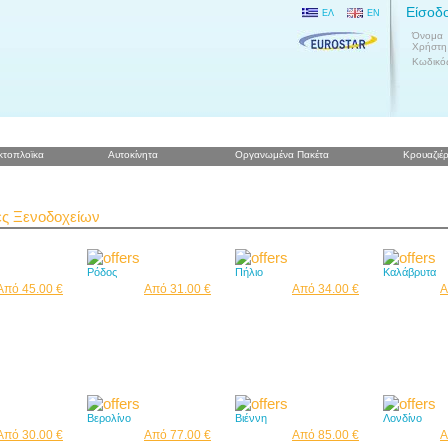
Είσοδ
ΕΛ
EN
Όνομα
Χρήστη
Κωδικό
κτοπλοϊκα
Αυτοκίνητα
Οργανωμένα Πακέτα
Κρουαζιέρ
ς Ξενοδοχείων
Ρόδος
Πήλιο
Καλάβρυτα
Από 45.00 €
Από 31.00 €
Από 34.00 €
Α
Βερολίνο
Βιέννη
Λονδίνο
Από 30.00 €
Από 77.00 €
Από 85.00 €
Α