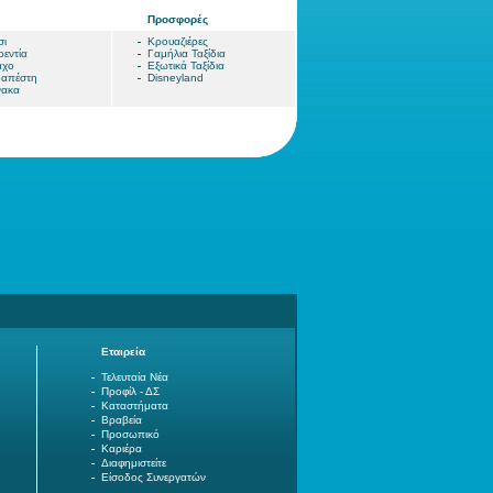
Προσφορές
σι
Κρουαζιέρες
εντία
Γαμήλια Ταξίδια
αχο
Εξωτικά Ταξίδια
απέστη
Disneyland
νακα
Εταιρεία
Τελευταία Νέα
Προφίλ - ΔΣ
Καταστήματα
Βραβεία
Προσωπικό
Καριέρα
Διαφημιστείτε
Είσοδος Συνεργατών