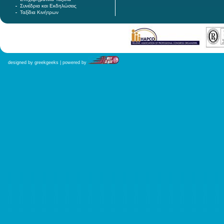
Συνέδρια και Εκδηλώσεις
Ταξίδια Κινήτρων
designed by greekgeeks | powered by