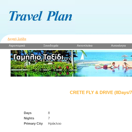
Αρχική Σελίδα
Αεροπορικά
Ξενοδοχεία
Ακτοπλοϊκα
Αυτοκίνητα
CRETE FLY & DRIVE (8Days/7N
Days
8
Nights
7
Primary City
Ηράκλειο