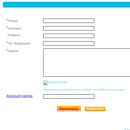
*
Όνομα:
*
Επώνυμο:
Τηλέφωνο:
*
Ηλ. Ταχυδρομείο:
*
Κείμενο:
Παρακαλώ συμπληρώστε τον κωδικό που βλέπετε στην εικόνα
Ανανέωση εικόνας
Αποστολή
Καθαρισμός
Δημ