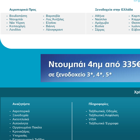
Αεροπορικά Προς
Ξενοδοχεία στην Ελλάδα
Βουδαπέστη
Βαρσοβία
Αθήνα
Καρπ
Ντουμπάι
Λος Άντζελες
Ναύπλιο
Καμμ
Νέα Υόρκη
Ελσίνκι
Αράχωβα
Θεσσα
Κοπενχάγη
Βιέννη
Βυτίνα
Ιωάνν
Λονδίνο
Λέννιγκραντ
Σέρρες
Εύβοι
Χρ
Αναζητήστε
Πληροφορίες
Αεροπορικά
Ταξιδιωτικές Οδηγίες
Ξενοδοχεία
Ταξιδιωτική Ασφάλιση
Ακτοπλοϊκά
VISA
Αυτοκίνητα
Ταξιδιωτικά Έγγραφα
Οργανωμένα Πακέτα
Κρουαζιέρες
Υπηρεσίες
Επιχειρηματικά Ταξίδια