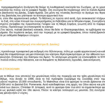
Η
ν προγραμματισμένη ξενάγηση θα δούμε τη λουθηρανική εκκλησία του Σωτήρος, με το χρυσ
ανάλια της πόλης και το γραφικό Νιχάβν. Στη συνέχεια θα περάσουμε από το παλάτι Αμα
η βασίλισσα της Δανίας, Σοφία-Αμαλία. Στη μέση της πλατείας δεσπόζει το άγαλμα του Φρει
α της βασιλείας του χτίστηκαν τα τέσσερα αρχοντικά που
, στον ίδιο αρχιτεκτονικό ρυθμό. Το Μόλτκες,το πρώτο από αυτά, έχει ανακαινιστεί πλήρως 
 το Σαξ, στη νότια πλευρά του συγκροτήματος,το Λεβετζάου και το Μπρόκντορφς. Συνεχίζοντ
πρεπο σιντριβάνι της πριγκίπισσας Γκέφιον και τη Μικρή Σειρήνα, γνωστή από το παραμύ
 πόλης. Προτείνουμε να επισκεφτείτε το κάστρο
7ου αιώνα, παλαιά βασιλική κατοικία, όπου θα δείτε το Θησαυροφυλάκιο, τα εμβλήματα το
σμήματα. Θα περάσετε ακόμα, από την περιοχή με τα γραφικά δρομάκια, όπου παλιά βρισκό
είο με εκθέματα διαφόρων εποχών.
(προαιρετική εκδρομή στα κάστρα Β. Δανίας)
 προτείνουμε προαιρετικά μια εκδρομή στο Χέλσινγκορ, πόλη με ωραία αρχιτεκτονική και κα
ρομή θα σταματήσουμε για μια επίσκεψη του κάστρου Φρέντερικσμπόργκ με την αίθουσα των
ρεκκλήσι. Επίσκεψη του Κάστρου του Άμλετ. Το απόγευμα μπορείτε να επισκεφθείτε το N
, πολλά επάνω στην θάλασσα, και να δοκιμάστε τις θαλασσινές λιχουδιές. Διανυκτέρευση.
Η-ΣΤΟΚΧΟΛΜΗ
α το Μάλμε που αποτελεί την μεγαλύτερη πόλη της περιοχής και την τρίτη μεγαλύτερη πό
Μάλμε, που άνοιξε το 1998, είναι το πιό πρόσφατο εγχείρημα της Σουηδίας στον τομέ
λοξενεί περίπου 15.000 σπουδαστές. Το Malmöhus είναι ένα φρούριο το οποίο βρίσκεται 
 1434 από το βασιλιά Eric Pomerania. Αυτό κατεδαφίστηκε στις αρχές του 16ου αιώνα και χτί
ιλιά των Δανών, Christian III .Ιστορικά, αυτό το φρούριο ήταν ένα από τα σημαντικότερα φρ
αι ως φυλακή κατά τον 19ο αιώνα. Πλέον το κάστρο λειτουργεί ως μουσείο. Στη συνέχεια
ας φιλοξενήσει 2 νύχτες.
ΜΗ