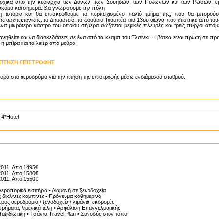
δοχικά από την κυριαρχία των Δανών, των Σουηδών, των Πολωνών και των Ρώσων, ε
κόμα και σήμερα. Θα γνωρίσουμε την πόλη
 ιστορία και θα επισκεφθούμε το περιτειχισμένο παλιό τμήμα της, που θα μπορούσ
ής αρχιτεκτονικής, το Δημαρχείο, το φρούριο Τουμπέα του 13ου αιώνα που χτίστηκε από τους
ένα μικρότερο κάστρο του οποίου σήμερα σώζονται μερικές πλευρές και τρεις πύργοι απομ
ανηθείτε και να διασκεδάσετε σε ένα από τα κλαμπ του Ελσίνκι. Η βότκα είναι πρώτη σε προ
 η μπίρα και τα λικέρ από μούρα.
- ΠΤΗΣΗ ΕΠΙΣΤΡΟΦΗΣ
ορά στο αεροδρόμιο για την πτήση της επιστροφής μέσω ενδιάμεσου σταθμού.
 4*Hotel
/2011, Από 1495€
/2011, Από 1580€
/2011, Από 1550€
Αεροπορικά εισιτήρια • Διαμονή σε ξενοδοχεία
ς δίκλινες καμπίνες • Πρόγευμα καθημερινά
ρος αεροδρόμια / ξενοδοχεία / λιμάνια, εκδρομές
ωρήματα, λιμενικά τέλη • Ασφάλιση Επαγγελματικής
αξιδιωτική • Τσάντα Travel Plan • Συνοδός στον τόπο