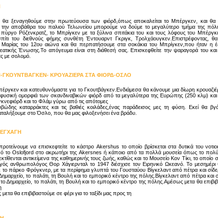
Ν
 θα ξεναγηθούμε στην πρωτεύουσα των φιόρδ,όπως αποκαλείται το Μπέργκεν, και θα 
ό την αποβάθρα του παλιού Τελωνείου μπορούμε να δούμε το μεγαλύτερο τμήμα της πόλη
 πύργο Ρόζενκρατζ, το Μπρίγκεν με τα ξύλινα σπιτάκια του και τους λόφους του Μπέργκ
πίτι του διεθνούς φήμης συνθέτη Έντουαρντ Γκριγκ, Τρολχάουγκεν.Επιστρέφοντας, θ
ς Μαρίας του 12ου αιώνα και θα περπατήσουμε στα σοκάκια του Μπρίγκεν,που ήταν η
ατικής Ένωσης.Το απόγευμα είναι στη διάθεσή σας. Επισκεφθείτε την ψαραγορά του και
τς με σολομό.
-ΓΚΟΥΝΤΒΑΓΚΕΝ- ΚΡΟΥΑΖΙΕΡΑ ΣΤΑ ΦΙΟΡΔ-ΟΣΛΟ
πέργκεν και κατευθυνόμαστε για το Γκουτβάγκεν.Ενδιάμεσα θα κάνουμε μια δίωρη κρουαζι
φυσική ομορφιά των σκανδιναβικών φιόρδ από τα μεγαλύτερα της Ευρώπης (250 κλμ) και 
γκνεφιόρδ και το Φλάμ γύρω από τις απότομες
υβώδης καταρράκτες και τις βαθιές κοιλάδες,ένας παράδεισος μες τη φύση. Εκεί θα βγ
ταλήξουμε στο Όσλο, που θα μας φιλοξενήσει ένα βράδυ.
ΕΓΧΑΓΗ
ροτείνουμε να επισκεφτείτε το κάστρο Akershus το οποίο βρίσκεται στα δυτικά του νοτι
 το Oslofjord στο ακρωτήρι της Akersnes ή κάποιο από τα πολλά μουσεία όπως το πολύ
κτίθενται αντικείμενα της καθημερινής τους ζωής, καθώς και το Μουσείο Κον Τίκι, το οποίο σ
γός ανθρωπολόγος Θορ Χάγιερνταλ το 1947 διέσχισε τον Ειρηνικό Ωκεανό. Το μεσημέρι 
 το πάρκο Φρόγκνερ, με τα περίφημα γλυπτά του Γουσταύου Βίγκελαντ από πέτρα και σίδε
ημαρχείο, το παλάτι, τη Βουλή και το εμπορικό κέντρο της πόλης.Βίγκελαντ από πέτρα και σ
ο Δημαρχείο, το παλάτι, τη Βουλή και το εμπορικό κέντρο της πόλης.Αμέσως μετα θα επιβιβ
η
ετα θα επιβιβαστούμε σε φέρι για το ταξίδι μας προς τη