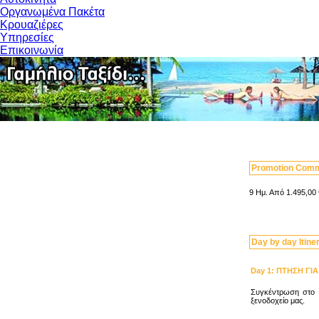
Οργανωμένα Πακέτα
Κρουαζιέρες
Υπηρεσίες
Επικοινωνία
Promotion Com
9 Ημ. Από 1.495,00 €
Day by day Itine
Day
1
:
ΠΤΗΣΗ ΓΙ
Συγκέντρωση στο α
ξενοδοχείο μας.