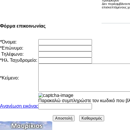
προορισμού
Δεν περιλαμβάνονται
επισκεπτόμενους χ
Φόρμα επικοινωνίας
*
Όνομα:
*
Επώνυμο:
Τηλέφωνο:
*
Ηλ. Ταχυδρομείο:
*
Κείμενο:
Παρακαλώ συμπληρώστε τον κωδικό που βλέ
Ανανέωση εικόνας
Αποστολή
Καθαρισμός