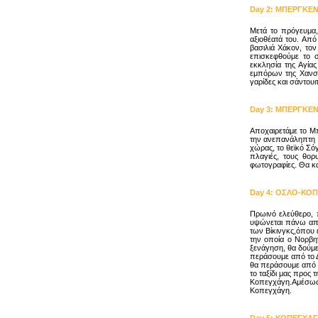
Day
2
:
ΜΠΕΡΓΚΕ
Μετά το πρόγευμα,
αξιοθέατά του. Απ
βασιλιά Χάκον, τον
επισκεφθούμε το σ
εκκλησία της Αγία
εμπόρων της Χανσε
γαρίδες και σάντουι
Day
3
:
ΜΠΕΡΓΚΕΝ
Αποχαιρετάμε το Μ
την ανεπανάληπτη 
χώρας, το θεϊκό Σό
πλαγιές, τους θορ
φωτογραφίες. Θα κα
Day
4
:
ΟΣΛΟ-ΚΟΠ
Πρωινό ελεύθερο, π
υψώνεται πάνω από
των Βίκινγκς,όπου ε
την οποία ο Νορβη
ξενάγηση, θα δούμε
περάσουμε από το Δ
θα περάσουμε από τ
το ταξίδι μας προς τ
Κοπεγχάγη.Αμέσως μ
Κοπεγχάγη.