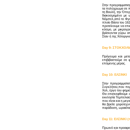
Στην προγραμματισμ
τα πολύχρωμα σε πα
τη Βουλή, την Όπερα
διακοσμημένο με ω
Νόμπελ,από το Φγέλ
πλοίο Βάσα του 162
προτείνουμε να επι
κόσμο, με μικρογρ
βρίσκονται γύρω α
Σταν ή της Χότοργκε
Day
9
:
ΣΤΟΚΧΟΛΜ
Πρόγευμα και μετ
επιβιβαστούμε σε φ
επόμενης μέρας.
Day
10
:
ΕΛΣΙΝΚΙ
Στην προγραμματισ
Συγκλήτου,που περ
Χολ, έργο του φημι
Θα επισκεφθούμε α
εκκλησία Τεμπελιαο
που είναι και η με
θα βρείτε χειροτεχ
παράδοση, ωραιότα
Day
11
:
ΕΛΣΙΝΚΙ (
Πρωινό και προαιρε