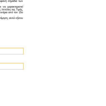
μφανή σημάδια των
ε να χαρακτηριστεί
 Ιππότες της Τιμής,
εινάρια από τον 15ο
τίμηση, αλλά εξίσου