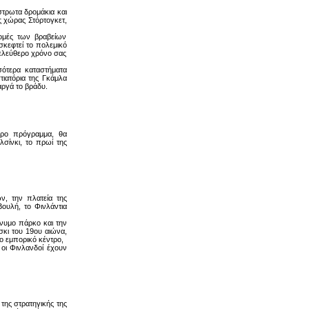
στρωτα δρομάκια και
ς χώρας Στόρτογκετ,
νομές των βραβείων
σκεφτεί το πολεμικό
 ελεύθερο χρόνο σας
σότερα καταστήματα
ιατόρια της Γκάμλα
αργά το βράδυ.
ερο πρόγραμμα, θα
λσίνκι, το πρωί της
ν, την πλατεία της
ουλή, το Φινλάντια
νυμο πάρκο και την
σκι του 19ου αιώνα,
ο εμπορικό κέντρο,
 οι Φινλανδοί έχουν
της στρατηγικής της