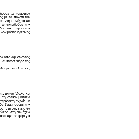
δούμε τα κυριότερα
ς με το παλάτι του
εν. Στη συνέχεια θα
α επισκεφθούμε την
 έδρα των Γερμανών
 δοκιμάστε φρέσκες
έρα απολαμβάνοντας
βαθύτερα φιόρδ της
άλουμε εκπληκτικές
οκεντρικού Όσλο και
 σημαντικό μουσείο
τεγάζει τη σχεδία με
θα ξεκινησουμε την
ρο, στη συνέχεια θα
ίδερο, στη συνέχεια
αστούμε σε φέρι για