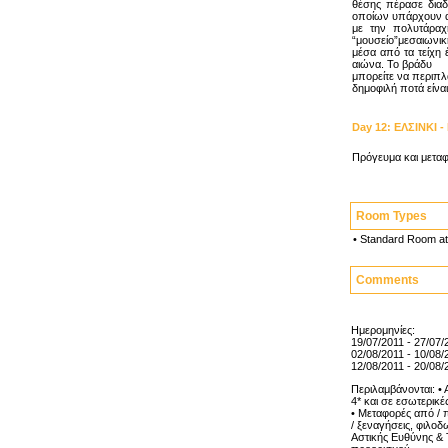
θέσης πέρασε δια
οποίων υπάρχουν α
με την πολυτάραχη
“μουσείο”μεσαιωνικ
μέσα από τα τείχη 
αιώνα. Το βράδυ
μπορείτε να περιπλ
δημοφιλή ποτά είναι
Day
12
:
ΕΛΣΙΝΚΙ 
Πρόγευμα και μεταφ
Room Types
•
Standard Room at
Comments
Ημερομηνίες:
19/07/2011 - 27/07
02/08/2011 - 10/08
12/08/2011 - 20/08
Περιλαμβάνονται: • 
4* και σε εσωτερικέ
• Μεταφορές από / π
/ ξεναγήσεις, φιλοδ
Αστικής Ευθύνης & Τ