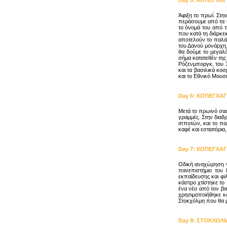
Day
5
:
ΚΟΠΕΓΧΑΓ
Άφιξη το πρωί. Στη
περάσουμε από τα κ
το όνομά του από τ
που κατά τη διάρκει
αποτελούν το παλάτι
του Δανού μονάρχη,
θα δούμε το μεγαλό
σήμα κατατεθέν της
Ρόζενμποργκ, του 1
και τα βασιλικά κο
και το Εθνικό Μουσ
Day
6
:
ΚΟΠΕΓΧΑΓΗ 
Μετά το πρωινό σας
γραμμές. Στην διαδ
ιπποτών, και το πα
καφέ και εστιατόρια
Day
7
:
ΚΟΠΕΓΧΑΓ
Οδική αναχώρηση γι
πανεπιστήμιο του 
εκπαίδευσης και φι
κάστρο χτίστηκε το
ένα νέο από τον βασ
χρησιμοποιήθηκε κ
Στοκχόλμη που θα μ
Day
8
:
ΣΤΟΚΧΟΛ