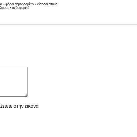
: • φόροι αεροδρομίων • είσοδοι στους
ώρους • αχθοφορικά
πετε στην εικόνα