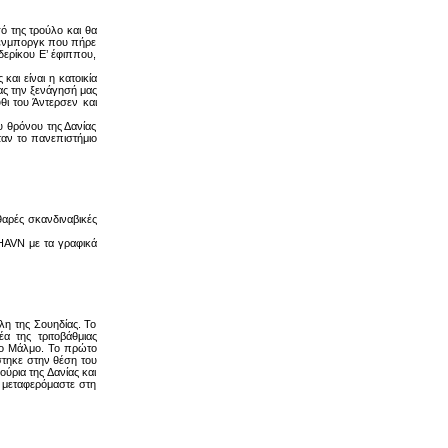
ό της τρούλο και θα
λίενμποργκ που πήρε
δερίκου Ε’ έφιππου,
και είναι η κατοικία
ας την ξενάγησή μας
θι του Άντερσεν και
υ θρόνου της Δανίας
ταν το πανεπιστήμιο
θαρές σκανδιναβικές
YHAVN με τα γραφικά
λη της Σουηδίας. Το
α της τριτοβάθμιας
στο Μάλμο. Το πρώτο
στηκε στην θέση του
ούρια της Δανίας και
 μεταφερόμαστε στη