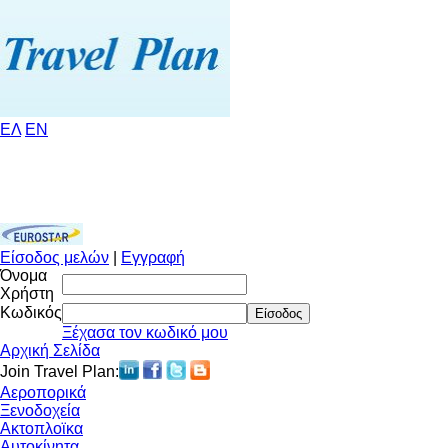
ΕΛ
EN
Είσοδος μελών
|
Εγγραφή
Όνομα
Χρήστη
Κωδικός
Είσοδος
Ξέχασα τον κωδικό μου
Αρχική Σελίδα
Join Travel Plan:
Αεροπορικά
Ξενοδοχεία
Ακτοπλοϊκα
Αυτοκίνητα