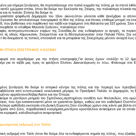
ένη για σήμερα ξενάγηση, θα περπατήσουμε στο παλιό κομμάτι της πόλης με τα στενά λιθό
στέλ χρώματα σπίτια, όπου θα δούμε την Εκκλησία της Στέψης, την παλαιότερη πλατεία τη
 και το παλάτι. Επίσης θα δούμε το
ραιότατα ψηφιδωτά Δημαρχείο του 16ου αιώνα,όπου γίνονται κάθε Δεκέμβριο οι απο
γκαταν θα απολαύσουμε πανοραμικά τη θέα της πόλης και όποιος επιθυμεί μπορεί να επι
8, που βυθίστηκε στο παρθενικό του ταξίδι και παρέμεινε στη θάλασσα για 333 χρόνια. Στον
σκεφθείτε το υπαίθριο Μουσείο Σκάνσεν, παλαιότερο στον
αφίες αντιπροσωπευτικών κτιρίων της Σουηδίας.Αν σας ενδιαφέρουν οι αγορές, τα περισ
πό τις οδούς Χάμνγκαταν, Στούρεπλαν και τη Βέστερλανγκαταν στην Παλαιά Πόλη. Στα εστ
τ θα δοκιμάσετε τις τοπικές σπεσιαλιτέ και τα μπαράκια της Στοκχόλμης μένουν ανοιχτά έως 
Η-ΠΤΗΣΗ ΕΠΙΣΤΡΟΦΗΣ Η ΕΛΣΙΝΚΙ
αφορά στο αεροδρόμιο για την πτήση επιστροφής.Για όσους έχουν επιλέξει το 12 ήμ
έρι για το ταξίδι μας προς το φιλόξενο Ελσίνκι. Διανυκτέρευση εν πλω. Φτάνουμε στο Ε
μένη ξενάγηση θα δούμε το ιστορικό κέντρο της πόλης και την περιοχή των πρεσβειώ
ιβάλλεται από εντυπωσιακά νεοκλασικά μέγαρα, το Προεδρικό Παλάτι, το Δημαρχείο, τη Β
σμένου αρχιτέκτονα Άλβαρ Άαλτο και την Όπερα.
κόμα το μοντέρνο μνημείο του Σιμπέλιους,αγαπημένου συνθέτη των Φινλανδών, στο ομώ
ύκιο, που έχει κατασκευαστεί μέσα σε γρανιτένιο βράχο, καθώς και τον καθεδρικό Ουσπέν
γαλύτερη ορθόδοξη εκκλησία στη Δυτική Ευρώπη.Στον ελεύθερο χρόνο σας κάντε μια βόλτα στ
νήματα από ξύλο, παραδοσιακά κοσμήματα,μοντέρνα κρυστάλλινα αντικείμενα για τα οποία
τα κεραμικά, καλοδουλεμένα αναμνηστικά.
προαιρετική εκδρομή στο Ταλίν)
τική εκδρομή στο Ταλίν όπου θα δούμε όλα τα ενδιαφέροντα σημεία της πόλης, που εξαιτίας 