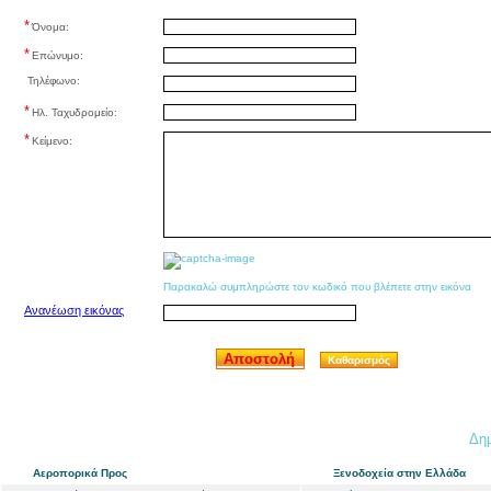
*
Όνομα:
*
Επώνυμο:
Τηλέφωνο:
*
Ηλ. Ταχυδρομείο:
*
Κείμενο:
Παρακαλώ συμπληρώστε τον κωδικό που βλέπετε στην εικόνα
Ανανέωση εικόνας
Αποστολή
Καθαρισμός
Δημ
Αεροπορικά Προς
Ξενοδοχεία στην Ελλάδα