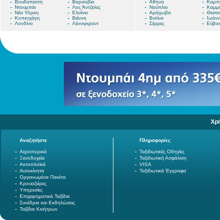
Βουδαπέστη
Βαρσοβία
Αθήνα
Καρπ
Ντουμπάι
Λος Άντζελες
Ναύπλιο
Καμμ
Νέα Υόρκη
Ελσίνκι
Αράχωβα
Θεσσα
Κοπενχάγη
Βιέννη
Βυτίνα
Ιωάνν
Λονδίνο
Λέννιγκραντ
Σέρρες
Εύβοι
Χρ
Αναζητήστε
Πληροφορίες
Αεροπορικά
Ταξιδιωτικές Οδηγίες
Ξενοδοχεία
Ταξιδιωτική Ασφάλιση
Ακτοπλοϊκά
VISA
Αυτοκίνητα
Ταξιδιωτικά Έγγραφα
Οργανωμένα Πακέτα
Κρουαζιέρες
Υπηρεσίες
Επιχειρηματικά Ταξίδια
Συνέδρια και Εκδηλώσεις
Ταξίδια Κινήτρων