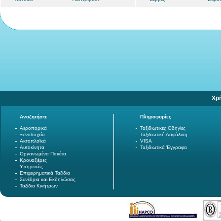
Χρ
Αναζητήστε
Πληροφορίες
Αεροπορικά
Ταξιδιωτικές Οδηγίες
Ξενοδοχεία
Ταξιδιωτική Ασφάλιση
Ακτοπλοϊκά
VISA
Αυτοκίνητα
Ταξιδιωτικά Έγγραφα
Οργανωμένα Πακέτα
Κρουαζιέρες
Υπηρεσίες
Επιχειρηματικά Ταξίδια
Συνέδρια και Εκδηλώσεις
Ταξίδια Κινήτρων