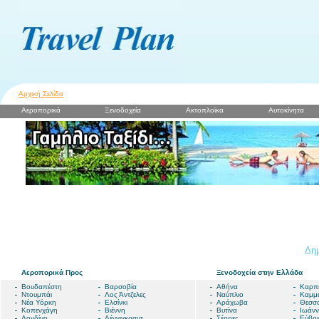
Αρχική Σελίδα
Αεροπορικά
Ξενοδοχεία
Ακτοπλοϊκα
Αυτοκίνητα
Δημ
Αεροπορικά Προς
Ξενοδοχεία στην Ελλάδα
Βουδαπέστη
Βαρσοβία
Αθήνα
Καρπ
Ντουμπάι
Λος Άντζελες
Ναύπλιο
Καμμ
Νέα Υόρκη
Ελσίνκι
Αράχωβα
Θεσσα
Κοπενχάγη
Βιέννη
Βυτίνα
Ιωάνν
Λονδίνο
Λέννιγκραντ
Σέρρες
Εύβοι