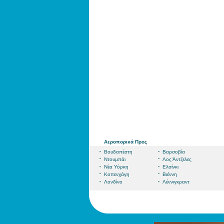
Αεροπορικά Προς
Βουδαπέστη
Βαρσοβία
Ντουμπάι
Λος Άντζελες
Νέα Υόρκη
Ελσίνκι
Κοπενχάγη
Βιέννη
Λονδίνο
Λέννιγκραντ