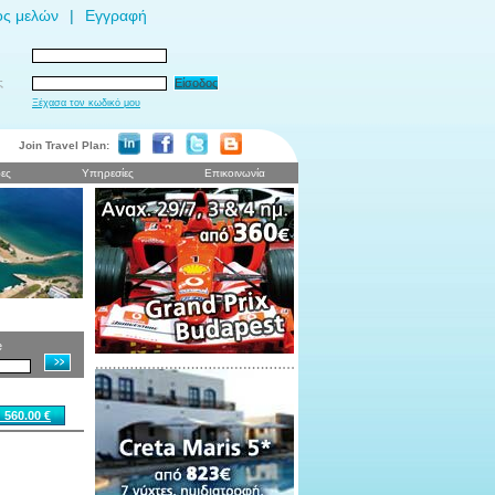
ος μελών
|
Εγγραφή
ς
Είσοδος
Ξέχασα τον κωδικό μου
Join Travel Plan:
ες
Υπηρεσίες
Επικοινωνία
e
 560.00 €