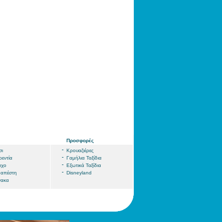
Προσφορές
σι
Κρουαζιέρες
εντία
Γαμήλια Ταξίδια
αχο
Εξωτικά Ταξίδια
απέστη
Disneyland
νακα