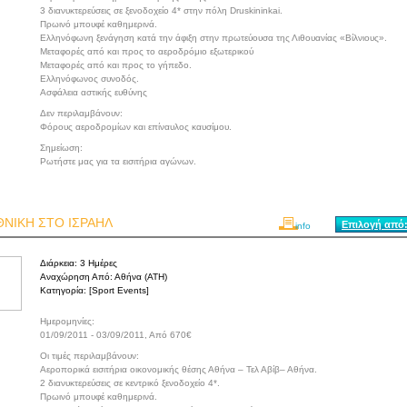
3 διανυκτερεύσεις σε ξενοδοχείο 4* στην πόλη Druskininkai.
Πρωινό μπουφέ καθημερινά.
Ελληνόφωνη ξενάγηση κατά την άφιξη στην πρωτεύουσα της Λιθουανίας «Βίλνιους».
Μεταφορές από και προς το αεροδρόμιο εξωτερικού
Μεταφορές από και προς το γήπεδο.
Ελληνόφωνος συνοδός.
Ασφάλεια αστικής ευθύνης
Δεν περιλαμβάνουν:
Φόρους αεροδρομίων και επίναυλος καυσίμου.
Σημείωση:
Ρωτήστε μας για τα εισιτήρια αγώνων.
ΘΝΙΚΗ ΣΤΟ ΙΣΡΑΗΛ
Επιλογή από:
info
Διάρκεια:
3 Ημέρες
Αναχώρηση Από:
Αθήνα (ATH)
Κατηγορία:
[Sport Events]
Ημερομηνίες:
01/09/2011 - 03/09/2011, Από 670€
Οι τιμές περιλαμβάνουν:
Αεροπορικά εισιτήρια οικονομικής θέσης Αθήνα – Τελ Αβίβ– Αθήνα.
2 διανυκτερεύσεις σε κεντρικό ξενοδοχείο 4*.
Πρωινό μπουφέ καθημερινά.