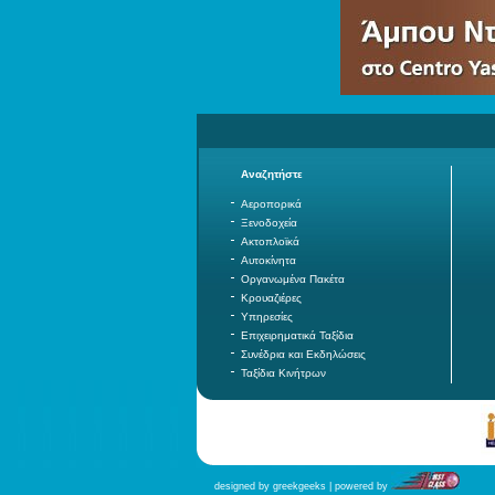
Αναζητήστε
Αεροπορικά
Ξενοδοχεία
Ακτοπλοϊκά
Αυτοκίνητα
Οργανωμένα Πακέτα
Κρουαζιέρες
Υπηρεσίες
Επιχειρηματικά Ταξίδια
Συνέδρια και Εκδηλώσεις
Ταξίδια Κινήτρων
designed by greekgeeks | powered by