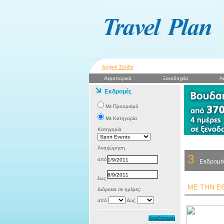
Αρχική Σελίδα
Αεροπορικά
Ξενοδοχεία
Α
Εκδρομές
Με Προορισμό
Με Κατηγορία
Κατηγορία
Αναχώρηση
3
από
Εκδρομέ
έως
ΜΕ ΤΗΝ Ε
Διάρκεια σε ημέρες:
από
έως
Αναζήτηση