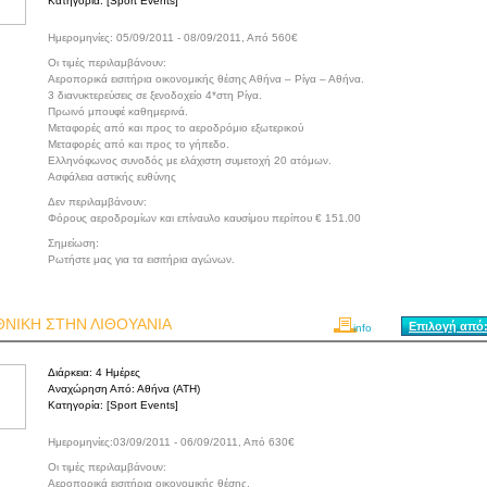
Κατηγορία:
[Sport Events]
Ημερομηνίες: 05/09/2011 - 08/09/2011, Από 560€
Οι τιμές περιλαμβάνουν:
Αεροπορικά εισιτήρια οικονομικής θέσης Αθήνα – Ρίγα – Αθήνα.
3 διανυκτερεύσεις σε ξενοδοχείο 4*στη Ρίγα.
Πρωινό μπουφέ καθημερινά.
Μεταφορές από και προς το αεροδρόμιο εξωτερικού
Μεταφορές από και προς το γήπεδο.
Ελληνόφωνος συνοδός με ελάχιστη συμετοχή 20 ατόμων.
Ασφάλεια αστικής ευθύνης
Δεν περιλαμβάνουν:
Φόρους αεροδρομίων και επίναυλο καυσίμου περίπου € 151.00
Σημείωση:
Ρωτήστε μας για τα εισιτήρια αγώνων.
ΘΝΙΚΗ ΣΤΗΝ ΛΙΘΟΥΑΝΙΑ
Επιλογή από:
info
Διάρκεια:
4 Ημέρες
Αναχώρηση Από:
Αθήνα (ATH)
Κατηγορία:
[Sport Events]
Ημερομηνίες:03/09/2011 - 06/09/2011, Από 630€
Οι τιμές περιλαμβάνουν:
Αεροπορικά εισιτήρια οικονομικής θέσης.