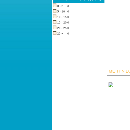
0 - 5
3
5 - 10
0
10 - 15
0
15 - 20
0
20 - 25
0
25 +
0
ΜΕ ΤΗΝ Ε