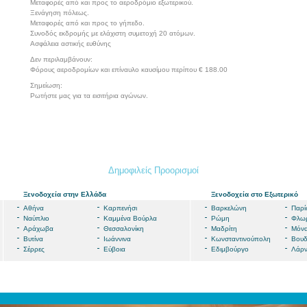
Μεταφορές από και προς το αεροδρόμιο εξωτερικού.
Ξενάγηση πόλεως.
Μεταφορές από και προς το γήπεδο.
Συνοδός εκδρομής με ελάχιστη συμετοχή 20 ατόμων.
Ασφάλεια αστικής ευθύνης
Δεν περιλαμβάνουν:
Φόρους αεροδρομίων και επίναυλο καυσίμου περίπου € 188.00
Σημείωση:
Ρωτήστε μας για τα εισιτήρια αγώνων.
Δημοφιλείς Προορισμοί
Ξενοδοχεία στην Ελλάδα
Ξενοδοχεία στο Εξωτερικό
Αθήνα
Καρπενήσι
Βαρκελώνη
Παρί
Ναύπλιο
Καμμένα Βούρλα
Ρώμη
Φλωρ
Αράχωβα
Θεσσαλονίκη
Μαδρίτη
Μόν
Βυτίνα
Ιωάννινα
Κωνσταντινούπολη
Βουδ
Σέρρες
Εύβοια
Εδιμβούργο
Λάρ