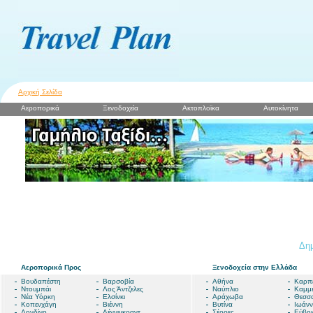
Αρχική Σελίδα
Αεροπορικά
Ξενοδοχεία
Ακτοπλοϊκα
Αυτοκίνητα
Δημ
Αεροπορικά Προς
Ξενοδοχεία στην Ελλάδα
Βουδαπέστη
Βαρσοβία
Αθήνα
Καρπ
Ντουμπάι
Λος Άντζελες
Ναύπλιο
Καμμ
Νέα Υόρκη
Ελσίνκι
Αράχωβα
Θεσσα
Κοπενχάγη
Βιέννη
Βυτίνα
Ιωάνν
Λονδίνο
Λέννιγκραντ
Σέρρες
Εύβοι