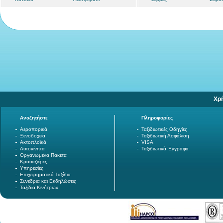
Χρ
Αναζητήστε
Πληροφορίες
Αεροπορικά
Ταξιδιωτικές Οδηγίες
Ξενοδοχεία
Ταξιδιωτική Ασφάλιση
Ακτοπλοϊκά
VISA
Αυτοκίνητα
Ταξιδιωτικά Έγγραφα
Οργανωμένα Πακέτα
Κρουαζιέρες
Υπηρεσίες
Επιχειρηματικά Ταξίδια
Συνέδρια και Εκδηλώσεις
Ταξίδια Κινήτρων