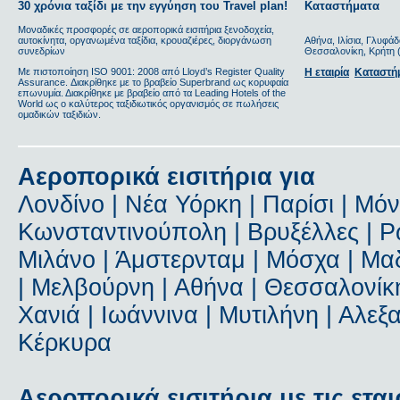
30 χρόνια ταξίδι με την εγγύηση του Travel plan!
Καταστήματα
Μοναδικές προσφορές σε αεροπορικά εισιτήρια ξενοδοχεία,
αυτοκίνητα, οργανωμένα ταξίδια, κρουαζιέρες, διοργάνωση
Αθήνα, Ιλίσια, Γλυφάδ
συνεδρίων
Θεσσαλονίκη, Κρήτη (
Με πιστοποίηση ΙSO 9001: 2008 από Lloyd’s Register Quality
Η εταιρία
Καταστή
Assurance. Διακρίθηκε με το βραβείο Superbrand ως κορυφαία
επωνυμία. Διακρίθηκε με βραβείο από τα Leading Hotels of the
World ως ο καλύτερος ταξιδιωτικός οργανισμός σε πωλήσεις
ομαδικών ταξιδιών.
Αεροπορικά εισιτήρια για
Λονδίνο | Νέα Υόρκη | Παρίσι | Μόν
Κωνσταντινούπολη | Βρυξέλλες | Ρώ
Μιλάνο | Άμστερνταμ | Μόσχα | Μαδ
| Μελβούρνη | Αθήνα | Θεσσαλονίκη
Χανιά | Ιωάννινα | Μυτιλήνη | Αλε
Κέρκυρα
Αεροπορικά εισιτήρια με τις εται