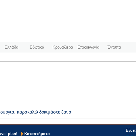
Ελλάδα
Εξωτικά
Κρουαζιέρα
Επικοινωνία
Έντυπα
ουργιά, παρακαλώ δοκιμάστε ξανά!
Εξυπ
avel plan!
Καταστήματα