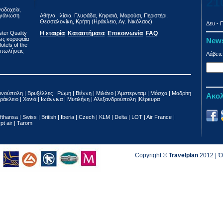
21
νοδοχεία,
οργάνωση
Αθήνα, Ιλίσια, Γλυφάδα, Κηφισιά, Μαρούσι, Περιστέρι,
Θεσσαλονίκη, Κρήτη (Ηράκλειο, Αγ. Νικόλαος)
Δευ - Π
ter Quality
Η εταιρία
Καταστήματα
Επικοινωνία
FAQ
 ως κορυφαία
News
tels of the
ε πωλήσεις
Λάβετε
ινούπολη | Βρυξέλλες | Ρώμη | Βιέννη | Μιλάνο | Άμστερνταμ | Μόσχα | Μαδρίτη
Ακολ
ράκλειο | Χανιά | Ιωάννινα | Μυτιλήνη | Αλεξανδρούπολη |Κέρκυρα
fthansa | Swiss | British | Iberia | Czech | KLM | Delta | LOT | Air France |
ypt air | Tarom
Copyright ©
Travelplan
2012 |
Ό