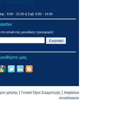
0 3333300
αρ : 9:00 - 21:00 & Σαβ: 9:00 - 14:00
letter
 στο email σας μοναδικές προσφορές!
ουθήστε μας
|
|
ροι χρήσης
Γενικοί Όροι Συμμετοχής
Ασφάλεια
συναλλαγών