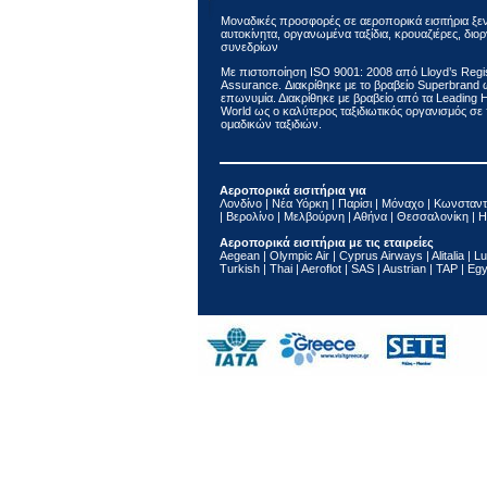
Μοναδικές προσφορές σε αεροπορικά εισιτήρια ξε
αυτοκίνητα, οργανωμένα ταξίδια, κρουαζιέρες, δι
συνεδρίων
Με πιστοποίηση ΙSO 9001: 2008 από Lloyd’s Regis
Assurance. Διακρίθηκε με το βραβείο Superbrand
επωνυμία. Διακρίθηκε με βραβείο από τα Leading Ho
World ως ο καλύτερος ταξιδιωτικός οργανισμός σ
ομαδικών ταξιδιών.
Αεροπορικά εισιτήρια για
Λονδίνο | Νέα Υόρκη | Παρίσι | Μόναχο | Κωνσταντ
| Βερολίνο | Μελβούρνη | Αθήνα | Θεσσαλονίκη | Η
Αεροπορικά εισιτήρια με τις εταιρείες
Aegean | Olympic Air | Cyprus Airways | Alitalia | Lu
Turkish | Thai | Aeroflot | SAS | Austrian | TAP | Eg