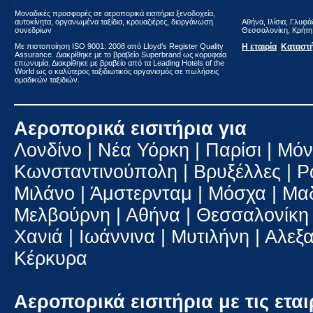
Μοναδικές προσφορές σε αεροπορικά εισιτήρια ξενοδοχεία,
αυτοκίνητα, οργανωμένα ταξίδια, κρουαζιέρες, διοργάνωση
Αθήνα, Ιλίσια, Γλυφά
συνεδρίων
Θεσσαλονίκη, Κρήτη 
Με πιστοποίηση ΙSO 9001: 2008 από Lloyd’s Register Quality
Η εταιρία
Καταστ
Assurance. Διακρίθηκε με το βραβείο Superbrand ως κορυφαία
επωνυμία. Διακρίθηκε με βραβείο από τα Leading Hotels of the
World ως ο καλύτερος ταξιδιωτικός οργανισμός σε πωλήσεις
ομαδικών ταξιδιών.
Αεροπορικά εισιτήρια για
Λονδίνο | Νέα Υόρκη | Παρίσι | Μόν
Κωνσταντινούπολη | Βρυξέλλες | Ρώ
Μιλάνο | Άμστερνταμ | Μόσχα | Μαδ
Μελβούρνη | Αθήνα | Θεσσαλονίκη 
Χανιά | Ιωάννινα | Μυτιλήνη | Αλε
Κέρκυρα
Αεροπορικά εισιτήρια με τις εται