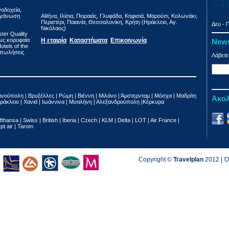
21
νοδοχεία,
οργάνωση
Αθήνα, Ιλίσια, Πειραιάς, Γλυφάδα, Κηφισιά, Μαρούσι, Κολωνάκι,
Περιστέρι, Παιανία, Θεσσαλονίκη, Κρήτη (Ηράκλειο, Αγ.
Δευ - Π
Νικόλαος)
ter Quality
 ως κορυφαία
Η εταιρία
Καταστήματα
Επικοινωνία
News
tels of the
ε πωλήσεις
Λάβετε
ινούπολη | Βρυξέλλες | Ρώμη | Βιέννη | Μιλάνο | Άμστερνταμ | Μόσχα | Μαδρίτη
Ακολ
ράκλειο | Χανιά | Ιωάννινα | Μυτιλήνη | Αλεξανδρούπολη |Κέρκυρα
fthansa | Swiss | British | Iberia | Czech | KLM | Delta | LOT | Air France |
ypt air | Tarom
Copyright ©
Travelplan
2012 |
Ό