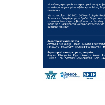
Μοναδικές προσφορές σε αεροπορικά εισιτήρια ξε
αυτοκίνητα, οργανωμένα ταξίδια, κρουαζιέρες, δι
συνεδρίων
Με πιστοποίηση ΙSO 9001: 2000 από Lloyd’s Regis
Assurance. Διακρίθηκε με το βραβείο Superbrand
επωνυμία. Διακρίθηκε με βραβείο από τα Leading Ho
World ως ο καλύτερος ταξιδιωτικός οργανισμός σ
ομαδικών ταξιδιών.
Αεροπορικά εισιτήρια για
Λονδίνο | Νέα Υόρκη | Παρίσι | Μόναχο | Κωνσταντ
| Βερολίνο | Μελβούρνη | Αθήνα | Θεσσαλονίκη | Η
Αεροπορικά εισιτήρια με τις εταιρείες
Aegean | Olympic Air | Cyprus Airways | Alitalia | Lu
Turkish | Thai | Aeroflot | SAS | Austrian | TAP | Eg