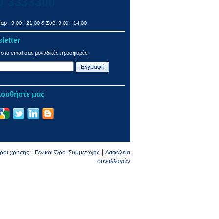
0 3333300
αρ : 9:00 - 21:00 & Σαβ: 9:00 - 14:00
letter
 στο email σας μοναδικές προσφορές!
ουθήστε μας
|
|
ροι χρήσης
Γενικοί Όροι Συμμετοχής
Ασφάλεια
συναλλαγών