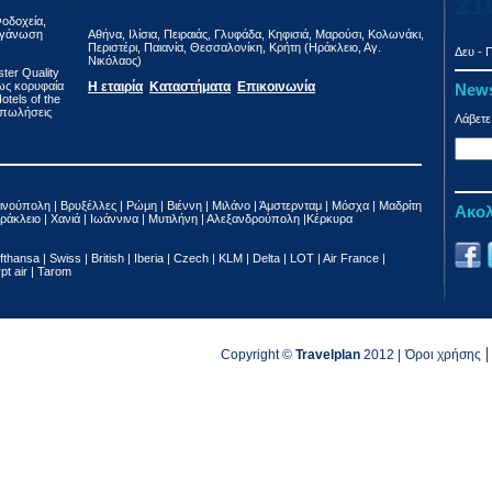
21
νοδοχεία,
οργάνωση
Αθήνα, Ιλίσια, Πειραιάς, Γλυφάδα, Κηφισιά, Μαρούσι, Κολωνάκι,
Περιστέρι, Παιανία, Θεσσαλονίκη, Κρήτη (Ηράκλειο, Αγ.
Δευ - Π
Νικόλαος)
ter Quality
 ως κορυφαία
Η εταιρία
Καταστήματα
Επικοινωνία
News
tels of the
ε πωλήσεις
Λάβετε
ινούπολη | Βρυξέλλες | Ρώμη | Βιέννη | Μιλάνο | Άμστερνταμ | Μόσχα | Μαδρίτη
Ακολ
ράκλειο | Χανιά | Ιωάννινα | Μυτιλήνη | Αλεξανδρούπολη |Κέρκυρα
fthansa | Swiss | British | Iberia | Czech | KLM | Delta | LOT | Air France |
ypt air | Tarom
|
Copyright ©
Travelplan
2012 |
Όροι χρήσης