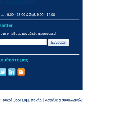
0 3333300
αρ : 9:00 - 18:00 & Σαβ: 9:00 - 14:00
letter
 στο email σας μοναδικές προσφορές!
ουθήστε μας
|
Γενικοί Όροι Συμμετοχής
Ασφάλεια συναλλαγών