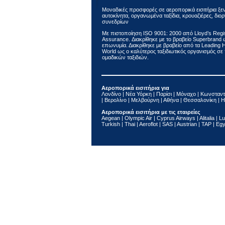
Μοναδικές προσφορές σε αεροπορικά εισιτήρια ξε
αυτοκίνητα, οργανωμένα ταξίδια, κρουαζιέρες, δι
συνεδρίων
Με πιστοποίηση ΙSO 9001: 2000 από Lloyd’s Regis
Assurance. Διακρίθηκε με το βραβείο Superbrand
επωνυμία. Διακρίθηκε με βραβείο από τα Leading Ho
World ως ο καλύτερος ταξιδιωτικός οργανισμός σ
ομαδικών ταξιδιών.
Αεροπορικά εισιτήρια για
Λονδίνο | Νέα Υόρκη | Παρίσι | Μόναχο | Κωνσταντ
| Βερολίνο | Μελβούρνη | Αθήνα | Θεσσαλονίκη | Η
Αεροπορικά εισιτήρια με τις εταιρείες
Aegean | Olympic Air | Cyprus Airways | Alitalia | Lu
Turkish | Thai | Aeroflot | SAS | Austrian | TAP | Eg