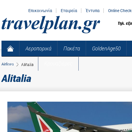
Επικοινωνία
Εταιρεία
Έντυπα
Online Check
Τηλ. εξ
Αεροπορικά
Πακέτα
GoldenAge50
Αυτοκίνητα
Κρουαζιέρες
Airlines
Alitalia
Alitalia