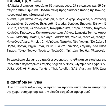
Πτήσεις της
Alitalia
H Alitalia εξυπηρετεί συνολικά 86 προορισμούς, 27 εγχώριους και 59 δ
πτήσεις από Αθήνα και Θεσσαλονίκη προς διάφορες πόλεις της Ιταλίας κ
προορισμοί που εξυπηρετεί είναι:
Αβάνα, Αγία Πετρούπολη, Άγκυρα, Αθήνα, Αλγέρι, Αλγκέρο, Άμστερντα
Βαρκελώνη, Βαρσοβία, Βελιγράδι, Βενετία, Βερόνα, Βηρυτός, Βιέννη,
Γενεύη, Γένοβα, Θεσσαλονίκη, Καζαμπλάνκα, Κάιρο, Κάλιαρι, Καράκας
Κραϊόβα, Κρότωνας, Κωνσταντινούπολη, Λάγος, Lamezia Terme, Λάρνα
Λυών, Μαδρίτη, Μαϊάμι, Μάλαγα, Μασσαλία, Μιλάνο, Μόναχο, Μόσχα
Μπουένος Άιρες, Μπρίντιζι, Ναϊρόμπι, Νάπολη, Νέα Υόρκη, Νέο Δελχί, Ν
Πόρτο, Πράγα, Ρήγιο, Ρίγα, Ρίμινι, Ρίο ντε Τζανέιρο, Σαγκάη, Σάο Πάολ
Τίρανα, Τόκιο, Τορίνο, Τορόντο, Τουλούζη, Τρίπολη, Τύνιδα, Φλωρεντί
Το www.travelplan.gr σας παρέχει εγγυημένα τα φθηνότερα εισιτήρια της 
υπόλοιπες αεροπορικές εταιρίες Aegean Airlines, Olympic Air, Cyprus Air
Delta, LOT, Air France, Turkish, Thai, Aeroflot, SAS, Austrian, TAP, Egyp
Διαβατήρια και
Visa
Πριν από κάθε ταξίδι σας θα πρέπει να προσκομίσετε όλα τα απαραίτη
την χώρα αναχώρησης και την είσοδο στη χώρα προορισμού.