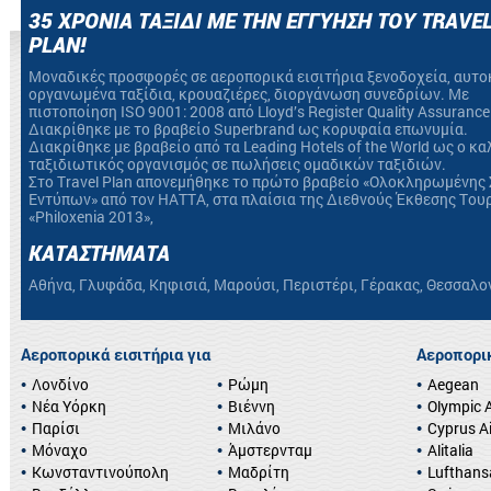
35 ΧΡΟΝΙΑ ΤΑΞΙΔΙ ΜΕ ΤΗΝ ΕΓΓΥΗΣΗ ΤΟΥ TRAVE
PLAN!
Mοναδικές προσφορές σε αεροπορικά εισιτήρια ξενοδοχεία, αυτο
οργανωμένα ταξίδια, κρουαζιέρες, διοργάνωση συνεδρίων. Με
πιστοποίηση ΙSO 9001: 2008 από Lloyd’s Register Quality Assurance
Διακρίθηκε με το βραβείο Superbrand ως κορυφαία επωνυμία.
Διακρίθηκε με βραβείο από τα Leading Hotels of the World ως ο κ
ταξιδιωτικός οργανισμός σε πωλήσεις ομαδικών ταξιδιών.
Στο Travel Plan απονεμήθηκε το πρώτο βραβείο «Ολοκληρωμένης 
Εντύπων» από τον HATTA, στα πλαίσια της Διεθνούς Έκθεσης Του
«Philoxenia 2013»,
ΚΑΤΑΣΤΗΜΑΤΑ
Αθήνα, Γλυφάδα, Κηφισιά, Μαρούσι, Περιστέρι, Γέρακας, Θεσσαλο
Αεροπορικά εισιτήρια για
Αεροπορικ
Λονδίνο
Ρώμη
Aegean
Νέα Υόρκη
Βιέννη
Olympic A
Παρίσι
Μιλάνο
Cyprus A
Μόναχο
Άμστερνταμ
Alitalia
Κωνσταντινούπολη
Μαδρίτη
Lufthans