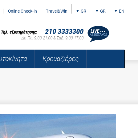
Online Check-in
Travel&Win
GR
GR
EN
210 3333300
Τηλ. εξυπηρέτησης:
Δε-Πα: 9:00-21:00 & Σαβ: 9:00-17:00
υτοκίνητα
Κρουαζιέρες