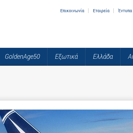
Επικοινωνία
Εταιρεία
Έντυπα
GoldenAge50
Εξωτικά
Ελλάδα
Α