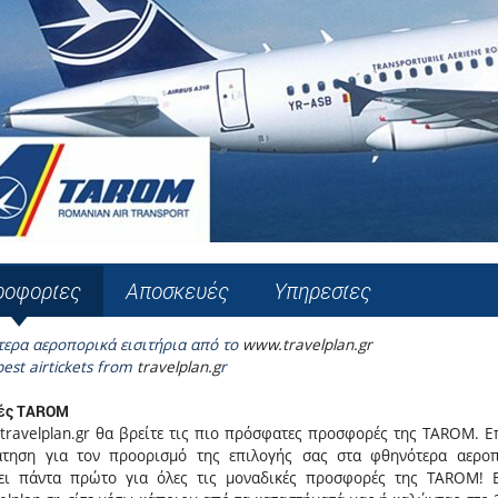
ροφορίες
Αποσκευές
Υπηρεσίες
τερα αεροπορικά εισιτήρια από το
www.travelplan.gr
est airtickets from
travelplan.g
r
ές TAROM
ravelplan.gr θα βρείτε τις πιο πρόσφατες προσφορές της TAROM. Επ
άτηση για τον προορισμό της επιλογής σας στα φθηνότερα αεροπο
ει πάντα πρώτο για όλες τις μοναδικές προσφορές της TAROM! Ε