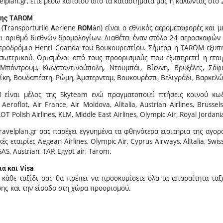
lplan.gr, είτε μέσω κάποιου από τα καταστήματά μας ή καλώντας στο
της
TAROM
(
T
ransporturile
A
eriene
ROM
ân) είναι ο εθνικός αερομεταφορές και 
ι αριθμό διεθνών δρομολογίων. Διαθέτει έναν στόλο 24 αεροσκαφών 
Αεροδρόμιο Henri Coanda του Βουκουρεστίου. Σήμερα η TAROM εξυπη
σωτερικού. Ορισμένοι από τους προορισμούς που εξυπηρετεί η εταιρ
 Μπόντρουμ, Κωνσταντινούπολη, Ντουμπάι, Βίεννη, Βρυξέλες, Σόφ
κη, Βουδαπέστη, Ρώμη, Άμστερνταμ, Βουκουρέστι, Βελιγράδι, Βαρκελώ
είναι μέλος της Skyteam ενώ πραγματοποιεί πτήσεις κοινού κωδι
 Aeroflot, Air France, Air Moldova, Alitalia, Austrian Airlines, Brussel
OT Polish Airlines, KLM, Middle East Airlines, Olympic Air, Royal Jordan
avelplan.gr σας παρέχει εγγυημένα τα φθηνότερα εισιτήρια της αγορ
ς εταιρίες Aegean Airlines, Olympic Air, Cyprus Airways, Alitalia, Swiss, 
SAS, Austrian, TAP, Egypt air, Tarom.
ια και
Visa
 κάθε ταξίδι σας θα πρέπει να προσκομίσετε όλα τα απαραίτητα τα
ης και την είσοδο στη χώρα προορισμού.