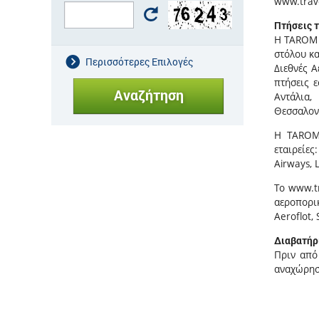
www.trave
Πτήσεις 
Η TAROM 
στόλου κα
Περισσότερες Επιλογές
Διεθνές 
πτήσεις ε
Αντάλια,
Θεσσαλονί
H TAROM 
εταιρείες:
Airways, L
Το www.tr
αεροπορικέ
Aeroflot, 
Διαβατήρ
Πριν από
αναχώρησ