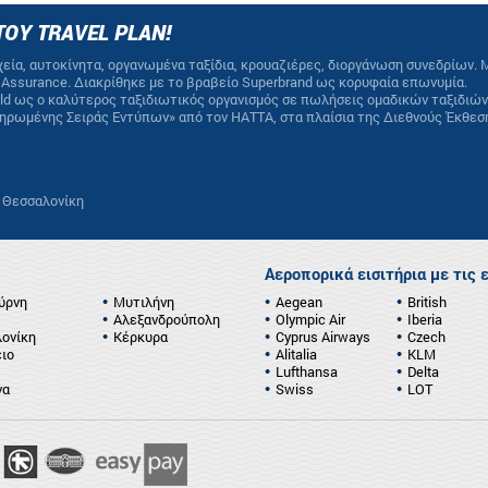
ΤΟΥ TRAVEL PLAN!
εία, αυτοκίνητα, οργανωμένα ταξίδια, κρουαζιέρες, διοργάνωση συνεδρίων. 
ty Assurance. Διακρίθηκε με το βραβείο Superbrand ως κορυφαία επωνυμία.
orld ως ο καλύτερος ταξιδιωτικός οργανισμός σε πωλήσεις ομαδικών ταξιδιών
ληρωμένης Σειράς Εντύπων» από τον HATTA, στα πλαίσια της Διεθνούς Έκθεσ
, Θεσσαλονίκη
Αεροπορικά εισιτήρια με τις 
ύρνη
Μυτιλήνη
Aegean
British
Αλεξανδρούπολη
Olympic Air
Iberia
ονίκη
Κέρκυρα
Cyprus Airways
Czech
ιο
Alitalia
KLM
Lufthansa
Delta
να
Swiss
LOT