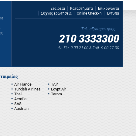
Εταιρεία
Καταστήματα
Επικοινωνία
Συχνές ερωτήσεις
Online Check-in
Έντυπα
Με
.
Τηλ. εξυπηρέτησης:
ης
210 3333300
Δε-Πα: 9:00-21:00 & Σαβ: 9:00-17:00
εταιρείες
Air France
TAP
Turkish Airlines
Egypt Air
Thai
Tarom
Aeroflot
SAS
Austrian