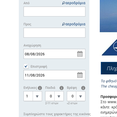
αεροδρόμια
Από
αεροδρόμια
Προς
Αναχώρηση
Επιστροφή
Πλη
Τα φθηνό
The cheap
Ενήλικες
Παιδιά
Βρέφη
Προσφορ
Στο www.t
2-11 ετών
<2 ετών
κάντε κρ
ενημερών
Συμπληρώστε τους χαρακτήρες της εικόνας