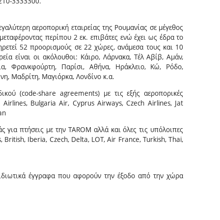
 210-3333300.
μεγαλύτερη αεροπορική εταιρείας της Ρουμανίας σε μέγεθος
μεταφέροντας περίπου 2 εκ. επιβάτες ενώ έχει ως έδρα το
ρετεί 52 προορισμούς σε 22 χώρες, ανάμεσα τους και 10
εία είναι οι ακόλουθοι: Κάιρο, Λάρνακα, Τέλ Αβίβ, Αμάν,
ια, Φρανκφούρτη, Παρίσι, Αθήνα, Ηράκλειο, Κώ, Ρόδο,
νη, Μαδρίτη, Μαγιόρκα, Λονδίνο κ.α.
κού (code-share agreements) με τις εξής αεροπορικές
s Airlines, Bulgaria Air, Cyprus Airways, Czech Airlines, Jat
ian
άς για πτήσεις με την TAROM αλλά και όλες τις υπόλοιπες
British, Iberia, Czech, Delta, LOT, Air France, Turkish, Thai,
ξιδιωτικά έγγραφα που αφορούν την έξοδο από την χώρα