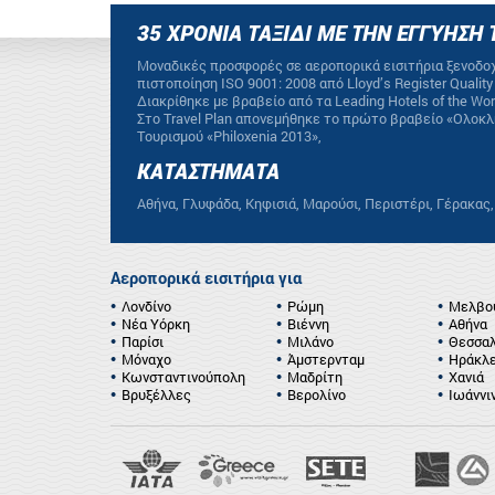
35 ΧΡΟΝΙΑ ΤΑΞΙΔΙ ΜΕ ΤΗΝ ΕΓΓΥΗΣΗ 
Mοναδικές προσφορές σε αεροπορικά εισιτήρια ξενοδοχ
πιστοποίηση ΙSO 9001: 2008 από Lloyd’s Register Quali
Διακρίθηκε με βραβείο από τα Leading Hotels of the W
Στο Travel Plan απονεμήθηκε το πρώτο βραβείο «Ολοκ
Τουρισμού «Philoxenia 2013»,
ΚΑΤΑΣΤΗΜΑΤΑ
Αθήνα, Γλυφάδα, Κηφισιά, Μαρούσι, Περιστέρι, Γέρακας
Αεροπορικά εισιτήρια για
Λονδίνο
Ρώμη
Μελβο
Νέα Υόρκη
Βιέννη
Αθήνα
Παρίσι
Μιλάνο
Θεσσαλ
Μόναχο
Άμστερνταμ
Ηράκλε
Κωνσταντινούπολη
Μαδρίτη
Χανιά
Βρυξέλλες
Βερολίνο
Ιωάννι