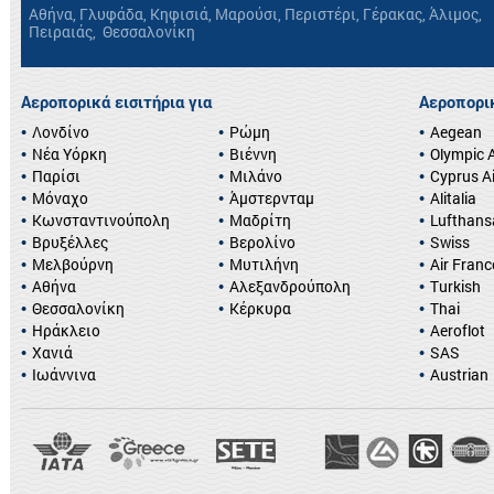
Αθήνα, Γλυφάδα, Κηφισιά, Μαρούσι, Περιστέρι, Γέρακας, Άλιμος,
Πειραιάς, Θεσσαλονίκη
Αεροπορικά εισιτήρια για
Αεροπορικ
Λονδίνο
Ρώμη
Aegean
Νέα Υόρκη
Βιέννη
Olympic A
Παρίσι
Μιλάνο
Cyprus A
Μόναχο
Άμστερνταμ
Alitalia
Κωνσταντινούπολη
Μαδρίτη
Lufthans
Βρυξέλλες
Βερολίνο
Swiss
Μελβούρνη
Μυτιλήνη
Air Franc
Αθήνα
Αλεξανδρούπολη
Turkish
Θεσσαλονίκη
Κέρκυρα
Thai
Ηράκλειο
Aeroflot
Χανιά
SAS
Ιωάννινα
Austrian