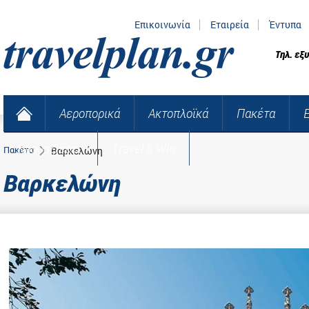
Επικοινωνία
Εταιρεία
Έντυπα
Τηλ. εξ
Αεροπορικά
Ακτοπλοϊκά
Πακέτα
Κρουαζιέρες
Travel & Win
Πακέτα
Βαρκελώνη
Βαρκελώνη