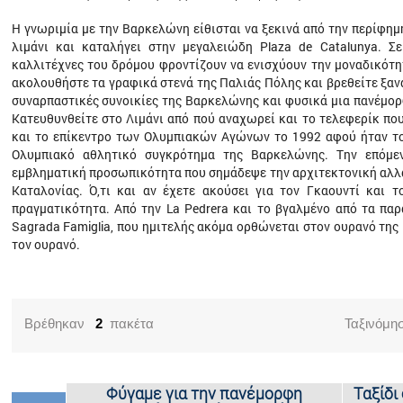
Η γνωριµία µε την Βαρκελώνη είθισται να ξεκινά από την περίφηµ
λιµάνι και καταλήγει στην µεγαλειώδη Plaza de Catalunya. Σ
καλλιτέχνες του δρόµου φροντίζουν να ενισχύουν την µοναδικότη
ακολουθήστε τα γραφικά στενά της Παλιάς Πόλης και βρεθείτε ξανά 
συναρπαστικές συνοικίες της Βαρκελώνης και φυσικά µια πανέµορ
Κατευθυνθείτε στο Λιµάνι από πού αναχωρεί και το τελεφερίκ που
και το επίκεντρο των Ολυµπιακών Αγώνων το 1992 αφού ήταν το 
Ολυµπιακό αθλητικό συγκρότηµα της Βαρκελώνης. Την επόµε
εµβληµατική προσωπικότητα που σηµάδεψε την αρχιτεκτονική αλλ
Καταλονίας. Ό,τι και αν έχετε ακούσει για τον Γκαουντί και τ
πραγµατικότητα. Από την La Pedrera και το βγαλµένο από τα πα
Sagrada Famiglia, που ηµιτελής ακόµα ορθώνεται στον ουρανό της
τον ουρανό.
Βρέθηκαν
2
πακέτα
Ταξινόμη
Φύγαμε για την πανέμορφη
Ταξίδι