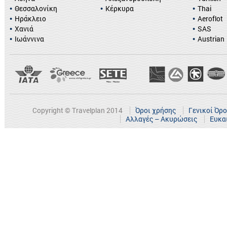
Θεσσαλονίκη
Κέρκυρα
Thai
Ηράκλειο
Aeroflot
Χανιά
SAS
Ιωάννινα
Austrian
Copyright © Travelplan 2014
Όροι χρήσης
Γενικοί Όρ
Αλλαγές – Ακυρώσεις
Ευκα