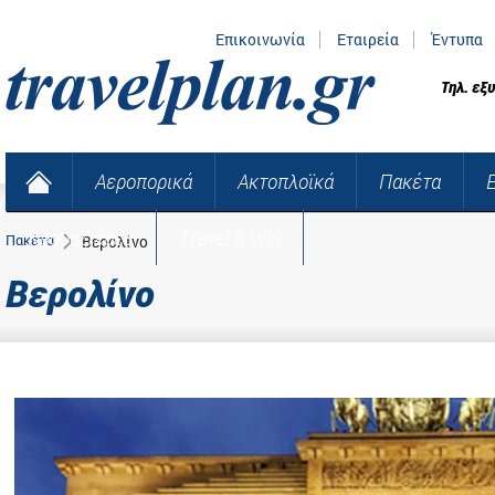
Επικοινωνία
Εταιρεία
Έντυπα
Τηλ. εξ
Αεροπορικά
Ακτοπλοϊκά
Πακέτα
Κρουαζιέρες
Travel & Win
Πακέτα
Βερολίνο
Βερολίνο