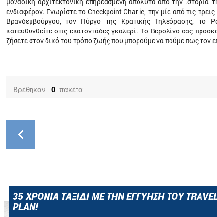
µοναδική αρχιτεκτονική επηρεασµένη απόλυτα από την ιστορία τη
ενδιαφέρον. Γνωρίστε το Checkpoint Charlie, την µία από τις τρει
Βρανδεµβούργου, τον Πύργο της Κρατικής Τηλεόρασης, το Ρ
κατευθυνθείτε στις εκατοντάδες γκαλερί. Το Βερολίνο σας προσκα
ζήσετε στον δικό του τρόπο ζωής που µπορούµε να πούµε πως τον επ
Βρέθηκαν
0
πακέτα
35 ΧΡΟΝΙΑ ΤΑΞΙΔΙ ΜΕ ΤΗΝ ΕΓΓΥΗΣΗ ΤΟΥ TRAVE
PLAN!