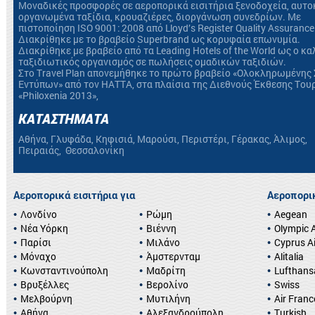
Mοναδικές προσφορές σε αεροπορικά εισιτήρια ξενοδοχεία, αυτο
οργανωμένα ταξίδια, κρουαζιέρες, διοργάνωση συνεδρίων. Με
πιστοποίηση ΙSO 9001: 2008 από Lloyd’s Register Quality Assurance
Διακρίθηκε με το βραβείο Superbrand ως κορυφαία επωνυμία.
Διακρίθηκε με βραβείο από τα Leading Hotels of the World ως ο κ
ταξιδιωτικός οργανισμός σε πωλήσεις ομαδικών ταξιδιών.
Στο Travel Plan απονεμήθηκε το πρώτο βραβείο «Ολοκληρωμένης 
Εντύπων» από τον HATTA, στα πλαίσια της Διεθνούς Έκθεσης Του
«Philoxenia 2013»,
ΚΑΤΑΣΤΗΜΑΤΑ
Αθήνα, Γλυφάδα, Κηφισιά, Μαρούσι, Περιστέρι, Γέρακας, Άλιμος,
Πειραιάς, Θεσσαλονίκη
Αεροπορικά εισιτήρια για
Αεροπορικ
Λονδίνο
Ρώμη
Aegean
Νέα Υόρκη
Βιέννη
Olympic A
Παρίσι
Μιλάνο
Cyprus A
Μόναχο
Άμστερνταμ
Alitalia
Κωνσταντινούπολη
Μαδρίτη
Lufthans
Βρυξέλλες
Βερολίνο
Swiss
Μελβούρνη
Μυτιλήνη
Air Franc
Αθήνα
Αλεξανδρούπολη
Turkish