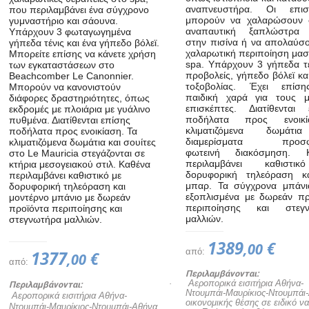
αναπνευστήρα. Οι επισ
που περιλαμβάνει ένα σύγχρονο
μπορούν να χαλαρώσουν 
γυμναστήριο και σάουνα.
αναπαυτική ξαπλώστρα 
Υπάρχουν 3 φωταγωγημένα
στην πισίνα ή να απολαύσο
γήπεδα τένις και ένα γήπεδο βόλεϊ.
χαλαρωτική περιποίηση μασ
Μπορείτε επίσης να κάνετε χρήση
spa. Υπάρχουν 3 γήπεδα τέ
των εγκαταστάσεων στο
προβολείς, γήπεδο βόλεϊ κα
Beachcomber Le Canonnier.
τοξοβολίας. Έχει επίσ
Μπορούν να κανονιστούν
παιδική χαρά για τους μ
διάφορες δραστηριότητες, όπως
επισκέπτες. Διατίθενται 
εκδρομές με πλοιάρια με γυάλινο
ποδήλατα προς ενοικία
πυθμένα. Διατίθενται επίσης
κλιματιζόμενα δωμάτι
ποδήλατα προς ενοικίαση. Τα
διαμερίσματα προσφ
κλιματιζόμενα δωμάτια και σουίτες
φωτεινή διακόσμηση. Κ
στο Le Mauricia στεγάζονται σε
περιλαμβάνει καθιστι
κτήρια μεσογειακού στιλ. Καθένα
δορυφορική τηλεόραση κα
περιλαμβάνει καθιστικό με
μπαρ. Τα σύγχρονα μπάνια
δορυφορική τηλεόραση και
εξοπλισμένα με δωρεάν πρ
μοντέρνο μπάνιο με δωρεάν
περιποίησης και στεγν
προϊόντα περιποίησης και
μαλλιών.
στεγνωτήρα μαλλιών.
1389
€
,00
από:
1377
€
,00
από:
Περιλαμβάνονται:
Περιλαμβάνονται:
· Αεροπορικά εισιτήρια Αθήνα-
Ντουμπάι-Μαυρίκιος-Ντουμπάι
 Αεροπορικά εισιτήρια Αθήνα-
οικονομικής θέσης σε ειδικό ν
Ντουμπάι-Μαυρίκιος-Ντουμπάι-Αθήνα