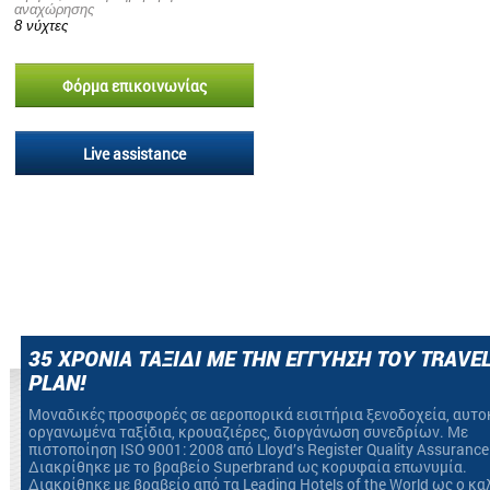
αναχώρησης
8 νύχτες
Φόρμα επικοινωνίας
Live assistance
35 ΧΡΟΝΙΑ ΤΑΞΙΔΙ ΜΕ ΤΗΝ ΕΓΓΥΗΣΗ ΤΟΥ TRAVE
PLAN!
Mοναδικές προσφορές σε αεροπορικά εισιτήρια ξενοδοχεία, αυτο
οργανωμένα ταξίδια, κρουαζιέρες, διοργάνωση συνεδρίων. Με
πιστοποίηση ΙSO 9001: 2008 από Lloyd’s Register Quality Assurance
Διακρίθηκε με το βραβείο Superbrand ως κορυφαία επωνυμία.
Διακρίθηκε με βραβείο από τα Leading Hotels of the World ως ο κ