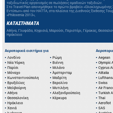
ταξιδιωτικός οργανισμός σε πωλήσεις ομαδικών ταξιδιών.
Στο Travel Plan απονεμήθηκε το πρώτο βραβείο «Ολοκληρωμένης 
Εντύπων» από τον HATTA, στα πλαίσια της Διεθνούς Έκθεσης Του
«Philoxenia 2013»,
ΚΑΤΑΣΤΗΜΑΤΑ
Αθήνα, Γλυφάδα, Κηφισιά, Μαρούσι, Περιστέρι, Γέρακας, Θεσσαλο
Ηράκλειο
Αεροπορικά εισιτήρια για
Αεροπορικ
Λονδίνο
Ρώμη
Aegean
Νέα Υόρκη
Βιέννη
Olympic A
Παρίσι
Μιλάνο
Cyprus A
Μόναχο
Άμστερνταμ
Alitalia
Κωνσταντινούπολη
Μαδρίτη
Lufthans
Βρυξέλλες
Βερολίνο
Swiss
Μελβούρνη
Μυτιλήνη
Air Franc
Αθήνα
Αλεξανδρούπολη
Turkish A
Θεσσαλονίκη
Κέρκυρα
Thai
Ηράκλειο
Aeroflot
Χανιά
SAS
Ιωάννινα
Austrian