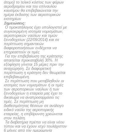
άτομο) το τελικό κόστος των φόρων
αεροδρομίου και του επίναυλου
καυσίμου θα επιβεβαιώνεται την
ημέρα έκδοσης των αεροπορικών
εισιτηρίων
Σημειώσεις:
 Ο τιμοκατάλογος έχει υπολογιστεί με
συγκεκριμένη ισοτιμία νομισμάτων,
αεροπορικών ναύλων και τιμών
ξενοδοχείων (22/09/2014) και σε
περίπτωση σημαντικών
διαφοροποιήσεων ενδέχεται να
επηρεαστούν οι τιμές
 Για την επιβεβαίωση της κράτησης
απαιτείται προκαταβολή 30%. Η
εξόφληση γίνεται 15 μέρες πριν την
αναχώρηση. Σε διαφορετική
περίπτωση η κράτηση δεν θεωρείται
επιβεβαιωμένη.
 Σε περίπτωση που μεταβληθούν οι
ισοτιμίες των νομισμάτων ή οι τιμές
των αεροπορικών ναύλων ή των
ξενοδοχείων η εταιρεία μας έχει το
δικαίωμα να αναπροσαρμόσει τις
τιμές. Σε περίπτωση μη
διαθεσιμότητας θέσεων σε ανάλογο
ειδικό ναύλο της αεροπορικής
εταιρείας, η επιβάρυνση χρεώνεται
στον πελάτη.
 Τα διαβατήρια πρέπει να είναι νέου
τύπου και να έχουν ισχύ τουλάχιστον
6 μήνες από την ημερομηνία