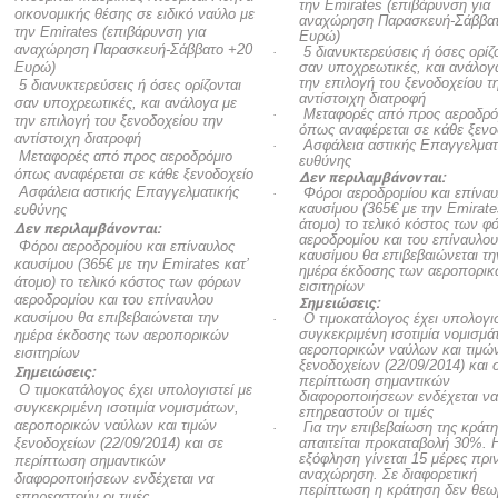
την Emirates (επιβάρυνση για
οικονομικής θέσης σε ειδικό ναύλο με
αναχώρηση Παρασκευή-Σάββα
την Emirates (επιβάρυνση για
Ευρώ)
αναχώρηση Παρασκευή-Σάββατο +20
· 5 διανυκτερεύσεις ή όσες ορίζο
Ευρώ)
σαν υποχρεωτικές, και ανάλογ
την επιλογή του ξενοδοχείου τ
 5 διανυκτερεύσεις ή όσες ορίζονται
αντίστοιχη διατροφή
σαν υποχρεωτικές, και ανάλογα με
· Μεταφορές από προς αεροδρό
την επιλογή του ξενοδοχείου την
όπως αναφέρεται σε κάθε ξενο
αντίστοιχη διατροφή
· Ασφάλεια αστικής Επαγγελματ
 Μεταφορές από προς αεροδρόμιο
ευθύνης
όπως αναφέρεται σε κάθε ξενοδοχείο
Δεν περιλαμβάνονται:
 Ασφάλεια αστικής Επαγγελματικής
· Φόροι αεροδρομίου και επίναυ
καυσίμου (365€ με την Emirate
ευθύνης
άτομο) το τελικό κόστος των 
Δεν περιλαμβάνονται:
αεροδρομίου και του επίναυλο
 Φόροι αεροδρομίου και επίναυλος
καυσίμου θα επιβεβαιώνεται τη
καυσίμου (365€ με την Emirates κατ’
ημέρα έκδοσης των αεροπορι
άτομο) το τελικό κόστος των φόρων
εισιτηρίων
αεροδρομίου και του επίναυλου
Σημειώσεις:
καυσίμου θα επιβεβαιώνεται την
· Ο τιμοκατάλογος έχει υπολογισ
συγκεκριμένη ισοτιμία νομισμά
ημέρα έκδοσης των αεροπορικών
αεροπορικών ναύλων και τιμώ
εισιτηρίων
ξενοδοχείων (22/09/2014) και 
Σημειώσεις:
περίπτωση σημαντικών
 Ο τιμοκατάλογος έχει υπολογιστεί με
διαφοροποιήσεων ενδέχεται ν
συγκεκριμένη ισοτιμία νομισμάτων,
επηρεαστούν οι τιμές
αεροπορικών ναύλων και τιμών
· Για την επιβεβαίωση της κράτ
ξενοδοχείων (22/09/2014) και σε
απαιτείται προκαταβολή 30%. 
εξόφληση γίνεται 15 μέρες πρι
περίπτωση σημαντικών
αναχώρηση. Σε διαφορετική
διαφοροποιήσεων ενδέχεται να
περίπτωση η κράτηση δεν θεωρ
επηρεαστούν οι τιμές