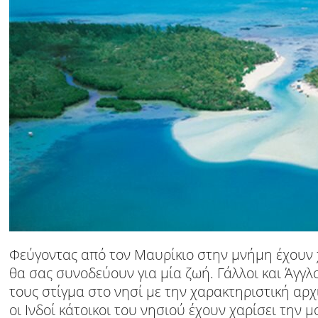
Φεύγοντας από τον Μαυρίκιο στην µνήµη έχουν χ
θα σας συνοδεύουν για µία ζωή. Γάλλοι και Άγγλο
τους στίγµα στο νησί µε την χαρακτηριστική αρχι
οι Ινδοί κάτοικοι του νησιού έχουν χαρίσει την 