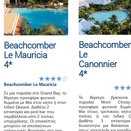
Beachcomber
Beachcomber
Le
Le Mauricia
Canonnier
4*
4*
Beachcomber Le Mauricia
Σε μια παραλία στο Grand Bay, το
Το θέρετρο βρίσκεται
θέρετρο προσφέρει φωτεινά
παραλία Mont Chois
δωμάτια με θέα στον κήπο ή στον
προσφέρει φωτεινά δωμά
Ινδικό Ωκεανό. Διαθέτει 2
θέα στους τροπικούς κήπου
εστιατόρια και pool bar που
πισίνες ή τον Ινδικό Ω
περιβάλλεται από 2 πισίνες
Διαθέτει 3 εστιατόρι
υπερχείλισης. Οι επισκέπτες
δυνατότητα για θαλάσσια
μπορούν να απολαύσουν
όπως ιστιοπλοΐα και καταδύ
χαλαρωτικές θεραπείες στο spa,