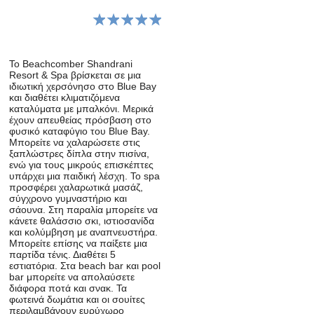
Το Beachcomber Shandrani
Resort & Spa βρίσκεται σε μια
ιδιωτική χερσόνησο στο Blue Bay
και διαθέτει κλιματιζόμενα
καταλύματα με μπαλκόνι. Μερικά
έχουν απευθείας πρόσβαση στο
φυσικό καταφύγιο του Blue Bay.
Μπορείτε να χαλαρώσετε στις
ξαπλώστρες δίπλα στην πισίνα,
ενώ για τους μικρούς επισκέπτες
υπάρχει μια παιδική λέσχη. Το spa
προσφέρει χαλαρωτικά μασάζ,
σύγχρονο γυμναστήριο και
σάουνα. Στη παραλία μπορείτε να
κάνετε θαλάσσιο σκι, ιστιοσανίδα
και κολύμβηση με αναπνευστήρα.
Μπορείτε επίσης να παίξετε μια
παρτίδα τένις. Διαθέτει 5
εστιατόρια. Στα beach bar και pool
bar μπορείτε να απολαύσετε
διάφορα ποτά και σνακ. Τα
φωτεινά δωμάτια και οι σουίτες
περιλαμβάνουν ευρύχωρο