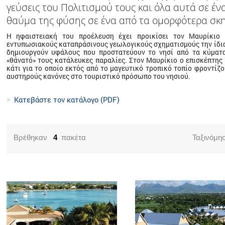
γεύσεις του Πολιτισµού τους και όλα αυτά σε έ
θαύµα της φύσης σε ένα από τα οµορφότερα σκη
Η ηφαιστειακή του προέλευση έχει προικίσει τον Μαυρίκιο 
εντυπωσιακούς καταπράσινους γεωλογικούς σχηµατισµούς την ίδια 
δηµιουργούν υφάλους που προστατεύουν το νησί από τα κύµατ
«θάνατό» τους κατάλευκες παραλίες. Στον Μαυρίκιο ο επισκέπτης 
κάτι για το οποίο εκτός από το µαγευτικό τροπικό τοπίο φροντίζο
αυστηρούς κανόνες στο τουριστικό πρόσωπο του νησιού.
Κατεβάστε τον κατάλογο (PDF)
Βρέθηκαν
4
πακέτα
Ταξινόμη