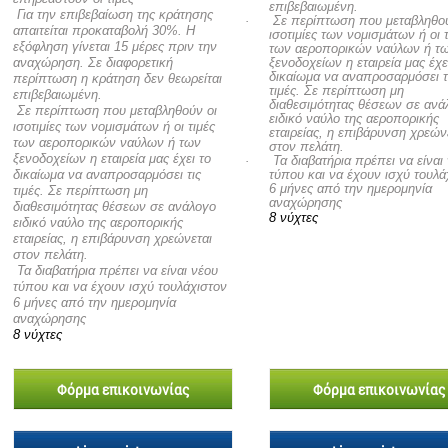
επιβεβαιωμένη.
 Για την επιβεβαίωση της κράτησης
· Σε περίπτωση που μεταβληθού
απαιτείται προκαταβολή 30%. Η
ισοτιμίες των νομισμάτων ή οι τ
εξόφληση γίνεται 15 μέρες πριν την
των αεροπορικών ναύλων ή τ
αναχώρηση. Σε διαφορετική
ξενοδοχείων η εταιρεία μας έχε
δικαίωμα να αναπροσαρμόσει τ
περίπτωση η κράτηση δεν θεωρείται
τιμές. Σε περίπτωση μη
επιβεβαιωμένη.
διαθεσιμότητας θέσεων σε ανά
 Σε περίπτωση που μεταβληθούν οι
ειδικό ναύλο της αεροπορικής
ισοτιμίες των νομισμάτων ή οι τιμές
εταιρείας, η επιβάρυνση χρεών
των αεροπορικών ναύλων ή των
στον πελάτη.
ξενοδοχείων η εταιρεία μας έχει το
· Τα διαβατήρια πρέπει να είναι
δικαίωμα να αναπροσαρμόσει τις
τύπου και να έχουν ισχύ τουλά
6 μήνες από την ημερομηνία
τιμές. Σε περίπτωση μη
αναχώρησης
διαθεσιμότητας θέσεων σε ανάλογο
8 νύχτες
ειδικό ναύλο της αεροπορικής
εταιρείας, η επιβάρυνση χρεώνεται
στον πελάτη.
 Τα διαβατήρια πρέπει να είναι νέου
τύπου και να έχουν ισχύ τουλάχιστον
6 μήνες από την ημερομηνία
αναχώρησης
8 νύχτες
Φόρμα επικοινωνίας
Φόρμα επικοινωνίας