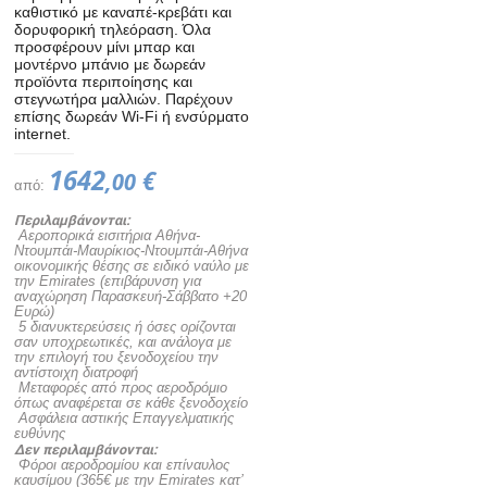
καθιστικό με καναπέ-κρεβάτι και
δορυφορική τηλεόραση. Όλα
προσφέρουν μίνι μπαρ και
μοντέρνο μπάνιο με δωρεάν
προϊόντα περιποίησης και
στεγνωτήρα μαλλιών. Παρέχουν
επίσης δωρεάν Wi-Fi ή ενσύρματο
internet.
1642
€
,00
από:
Περιλαμβάνονται:
 Αεροπορικά εισιτήρια Αθήνα-
Ντουμπάι-Μαυρίκιος-Ντουμπάι-Αθήνα
οικονομικής θέσης σε ειδικό ναύλο με
την Emirates (επιβάρυνση για
αναχώρηση Παρασκευή-Σάββατο +20
Ευρώ)
 5 διανυκτερεύσεις ή όσες ορίζονται
σαν υποχρεωτικές, και ανάλογα με
την επιλογή του ξενοδοχείου την
αντίστοιχη διατροφή
 Μεταφορές από προς αεροδρόμιο
όπως αναφέρεται σε κάθε ξενοδοχείο
 Ασφάλεια αστικής Επαγγελματικής
ευθύνης
Δεν περιλαμβάνονται:
 Φόροι αεροδρομίου και επίναυλος
καυσίμου (365€ με την Emirates κατ’