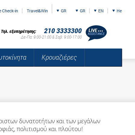
e Check-in
Travel&Win
GR
GR
EN
He
210 3333300
Τηλ. εξυπηρέτησης:
Δε-Πα: 9:00-21:00 & Σαβ: 9:00-17:00
υτοκίνητα
Κρουαζιέρες
ριστων δυνατοτήτων και των μεγάλων
φιάς, πολιτισμού και πλούτου!