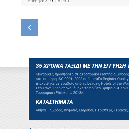
Βρέθηκαν
0
πακέτα
35 ΧΡΟΝΙΑ ΤΑΞΙΔΙ ΜΕ ΤΗΝ ΕΓΓΥΗΣΗ 
Mοναδικές προσφορές σε αεροπορικά εισιτήρια ξενοδοχ
πιστοποίηση ΙSO 9001: 2008 από Lloyd’s Register Quali
Διακρίθηκε με βραβείο από τα Leading Hotels of the W
Στο Travel Plan απονεμήθηκε το πρώτο βραβείο «Ολοκ
Τουρισμού «Philoxenia 2013»,
ΚΑΤΑΣΤΗΜΑΤΑ
Αθήνα, Γλυφάδα, Κηφισιά, Μαρούσι, Περιστέρι, Γέρακας