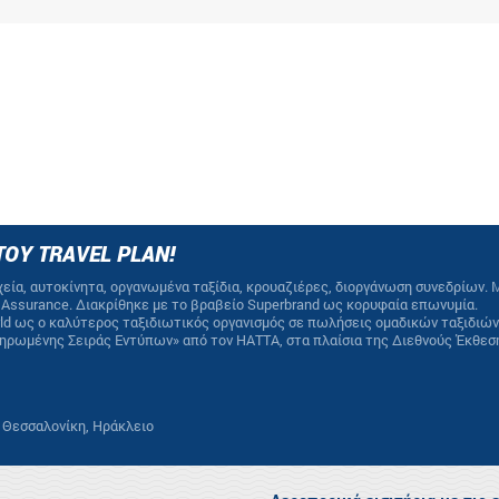
ΤΟΥ TRAVEL PLAN!
εία, αυτοκίνητα, οργανωμένα ταξίδια, κρουαζιέρες, διοργάνωση συνεδρίων. 
ty Assurance. Διακρίθηκε με το βραβείο Superbrand ως κορυφαία επωνυμία.
orld ως ο καλύτερος ταξιδιωτικός οργανισμός σε πωλήσεις ομαδικών ταξιδιών
ληρωμένης Σειράς Εντύπων» από τον HATTA, στα πλαίσια της Διεθνούς Έκθεσ
, Θεσσαλονίκη, Ηράκλειο