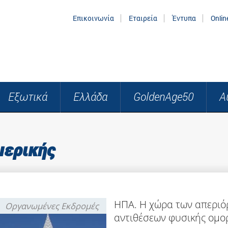
Επικοινωνία
Εταιρεία
Έντυπα
Onlin
Εξωτικά
Ελλάδα
GoldenAge50
Α
μερικής
ΗΠΑ. Η χώρα των απεριό
Οργανωμένες Εκδρομές
αντιθέσεων φυσικής ομορ