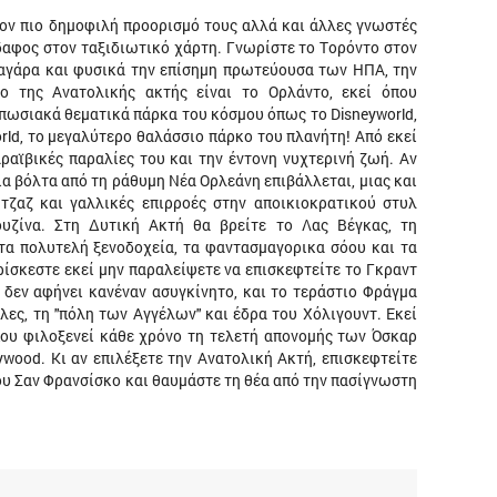
τον πιο δημοφιλή προορισμό τους αλλά και άλλες γνωστές
δαφος στον ταξιδιωτικό χάρτη. Γνωρίστε το Τορόντο στον
ιαγάρα και φυσικά την επίσημη πρωτεύουσα των ΗΠΑ, την
ρο της Ανατολικής ακτής είναι το Ορλάντο, εκεί όπου
υπωσιακά θεματικά πάρκα του κόσμου όπως το Disneyworld,
World, το μεγαλύτερο θαλάσσιο πάρκο του πλανήτη! Από εκεί
ραϊβικές παραλίες του και την έντονη νυχτερινή ζωή. Αν
μια βόλτα από τη ράθυμη Νέα Ορλεάνη επιβάλλεται, μιας και
τζαζ και γαλλικές επιρροές στην αποικιοκρατικού στυλ
ουζίνα. Στη Δυτική Ακτή θα βρείτε το Λας Βέγκας, τη
τα πολυτελή ξενοδοχεία, τα φαντασμαγορικα σόου και τα
ίσκεστε εκεί μην παραλείψετε να επισκεφτείτε το Γκραντ
 δεν αφήνει κανέναν ασυγκίνητο, και το τεράστιο Φράγμα
ες, τη "πόλη των Αγγέλων" και έδρα του Χόλιγουντ. Εκεί
 που φιλοξενεί κάθε χρόνο τη τελετή απονομής των Όσκαρ
lywood. Κι αν επιλέξετε την Ανατολική Ακτή, επισκεφτείτε
υ Σαν Φρανσίσκο και θαυμάστε τη θέα από την πασίγνωστη