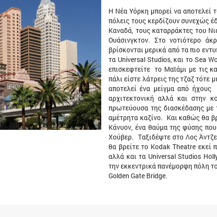
Η Νέα Υόρκη μπορεί να αποτελεί 
πόλεις τους κερδίζουν συνεχώς έ
Καναδά, τους καταρράκτες του Ν
Ουάσινγκτον. Στο νοτιότερο άκ
βρίσκονται μερικά από τα πιο εντ
τα Universal Studios, και το Sea 
επισκεφτείτε το Μαϊάμι με τις κα
πάλι είστε λάτρεις της τζαζ τότε 
αποτελεί ένα μείγμα από ήχους 
αρχιτεκτονική αλλά και στην κ
πρωτεύουσα της διασκέδασης με 
αμέτρητα καζίνο. Και καθώς θα βρ
Κάνυον, ένα θαύμα της φύσης που
Χούβερ. Ταξιδέψτε στο Λος Άντζελ
θα βρείτε το Kodak Theatre εκεί
αλλά και τα Universal Studios Hol
την εκκεντρικά πανέμορφη πόλη το
Golden Gate Bridge.