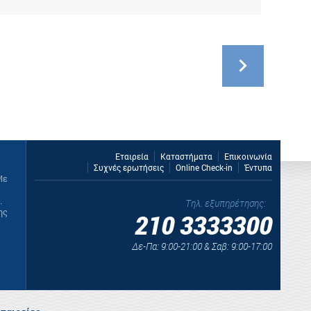
Εταιρεία
Καταστήματα
Επικοινωνία
Συχνές ερωτήσεις
Online Check-in
Έντυπα
Με
.
Τηλ. εξυπηρέτησης:
ης
210 3333300
Δε-Πα: 9:00-21:00 & Σαβ: 9:00-17:00