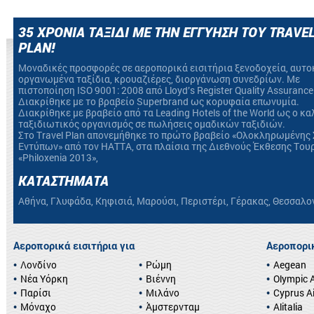
35 ΧΡΟΝΙΑ ΤΑΞΙΔΙ ΜΕ ΤΗΝ ΕΓΓΥΗΣΗ ΤΟΥ TRAVE
PLAN!
Mοναδικές προσφορές σε αεροπορικά εισιτήρια ξενοδοχεία, αυτο
οργανωμένα ταξίδια, κρουαζιέρες, διοργάνωση συνεδρίων. Με
πιστοποίηση ΙSO 9001: 2008 από Lloyd’s Register Quality Assurance
Διακρίθηκε με το βραβείο Superbrand ως κορυφαία επωνυμία.
Διακρίθηκε με βραβείο από τα Leading Hotels of the World ως ο κ
ταξιδιωτικός οργανισμός σε πωλήσεις ομαδικών ταξιδιών.
Στο Travel Plan απονεμήθηκε το πρώτο βραβείο «Ολοκληρωμένης 
Εντύπων» από τον HATTA, στα πλαίσια της Διεθνούς Έκθεσης Του
«Philoxenia 2013»,
ΚΑΤΑΣΤΗΜΑΤΑ
Αθήνα, Γλυφάδα, Κηφισιά, Μαρούσι, Περιστέρι, Γέρακας, Θεσσαλο
Αεροπορικά εισιτήρια για
Αεροπορικ
Λονδίνο
Ρώμη
Aegean
Νέα Υόρκη
Βιέννη
Olympic A
Παρίσι
Μιλάνο
Cyprus A
Μόναχο
Άμστερνταμ
Alitalia