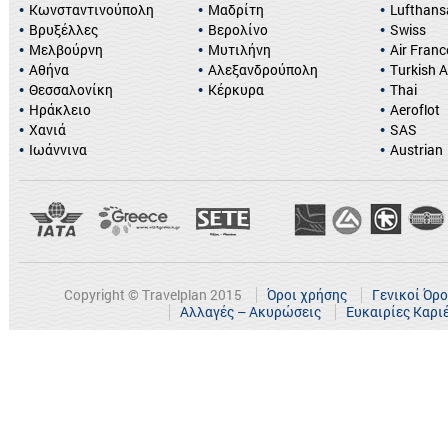
Κωνσταντινούπολη
Μαδρίτη
Lufthans
Βρυξέλλες
Βερολίνο
Swiss
Μελβούρνη
Μυτιλήνη
Air Franc
Αθήνα
Αλεξανδρούπολη
Turkish A
Θεσσαλονίκη
Κέρκυρα
Thai
Ηράκλειο
Aeroflot
Χανιά
SAS
Ιωάννινα
Austrian
Copyright © Travelplan 2015
Όροι χρήσης
Γενικοί Όρ
Αλλαγές – Ακυρώσεις
Ευκαιρίες Καρι