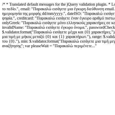
/* * Translated default messages for the jQuery validation plugin. 
το πεδίο.", email: "Παρακαλώ εισάγετε μια έγκυρη διεύθυνση emai
ημερομηνία της μορφής dd/mm/yyyy.", dateISO: "Παρακαλώ εισάγετε
ψηφία.", creditcard: "Παρακαλώ εισάγετε έναν έγκυρο αριθμό πιστωτ
onlyGreek: "Παρακαλώ εισάγετε μόνο ελληνικούς χαρακτήρες σε κεφα
invalidName: "Παρακαλώ εισάγετε έγκυρο όνομα.", passwordCheck:
$.validator.format("Παρακαλώ εισάγετε μέχρι και {0} χαρακτήρες.")
μια τιμή με μήκος μεταξύ {0} και {1} χαρακτήρων."), range: $.vali
του {0}."), min: $.validator.format("Παρακαλώ εισάγετε μια τιμή μ
αναζήτησης"; var pleaseWait = "Παρακαλώ περιμένετε..."