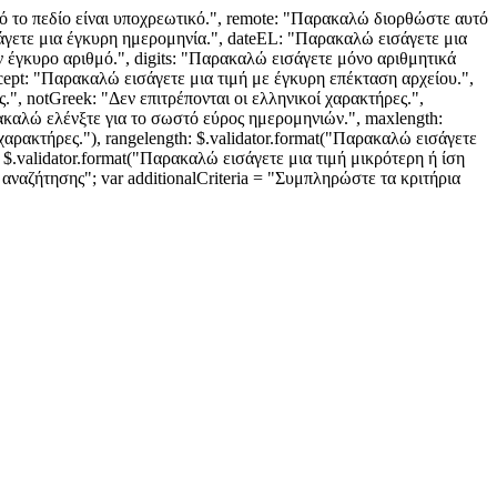
"Αυτό το πεδίο είναι υποχρεωτικό.", remote: "Παρακαλώ διορθώστε αυτό
σάγετε μια έγκυρη ημερομηνία.", dateEL: "Παρακαλώ εισάγετε μια
έγκυρο αριθμό.", digits: "Παρακαλώ εισάγετε μόνο αριθμητικά
ccept: "Παρακαλώ εισάγετε μια τιμή με έγκυρη επέκταση αρχείου.",
, notGreek: "Δεν επιτρέπονται οι ελληνικοί χαρακτήρες.",
καλώ ελένξτε για το σωστό εύρος ημερομηνιών.", maxlength:
χαρακτήρες."), rangelength: $.validator.format("Παρακαλώ εισάγετε
 $.validator.format("Παρακαλώ εισάγετε μια τιμή μικρότερη ή ίση
αναζήτησης"; var additionalCriteria = "Συμπληρώστε τα κριτήρια