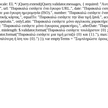
* Locale: EL */ jQuery.extend(jQuery.validator.messages, { required: 
l.", url: "Παρακαλώ εισάγετε ένα έγκυρο URL.", date: "Παρακαλώ ει
 μια έγκυρη ημερομηνία (ISO).", number: "Παρακαλώ εισάγετε έναν 
ικής κάρτας.", equalTo: "Παρακαλώ εισάγετε την ίδια τιμή ξανά.", a
λαία.", onlyLatin: "Παρακαλώ εισάγετε μόνο αγγλικούς χαρακτήρες."
 "Παρακαλώ εισάγετε μόνο έγκυρους χαρακτήρες.", afterDate: "Παρα
, minlength: $.validator.format("Παρακαλώ εισάγετε τουλάχιστον {0} 
dator.format("Παρακαλώ εισάγετε μια τιμή μεταξύ {0} και {1}."), max:
εγαλύτερη ή ίση του {0}.") }); var emptyTerms = "Συμπληρώστε όρους 