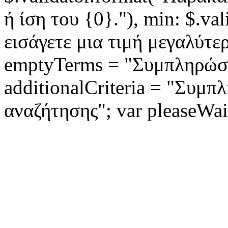
ή ίση του {0}."), min: $.v
εισάγετε μια τιμή μεγαλύτερ
emptyTerms = "Συμπληρώστ
additionalCriteria = "Συμπ
αναζήτησης"; var pleaseWai