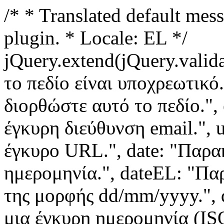
/* * Translated default mess
plugin. * Locale: EL */
jQuery.extend(jQuery.valida
το πεδίο είναι υποχρεωτικό
διορθώστε αυτό το πεδίο.",
έγκυρη διεύθυνση email.", 
έγκυρο URL.", date: "Παρα
ημερομηνία.", dateEL: "Πα
της μορφής dd/mm/yyyy.", 
μια έγκυρη ημερομηνία (IS