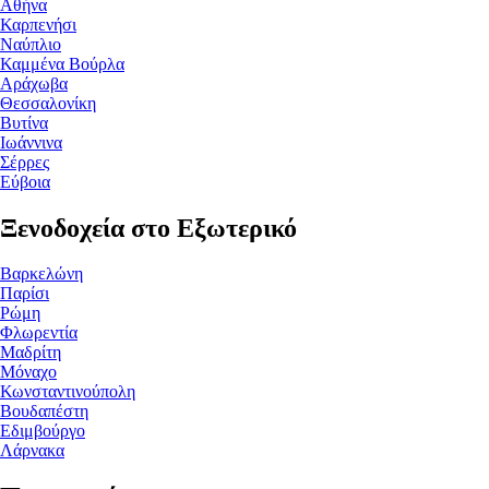
Αθήνα
Καρπενήσι
Ναύπλιο
Καμμένα Βούρλα
Αράχωβα
Θεσσαλονίκη
Βυτίνα
Ιωάννινα
Σέρρες
Εύβοια
Ξενοδοχεία στο Εξωτερικό
Βαρκελώνη
Παρίσι
Ρώμη
Φλωρεντία
Μαδρίτη
Μόναχο
Κωνσταντινούπολη
Βουδαπέστη
Εδιμβούργο
Λάρνακα