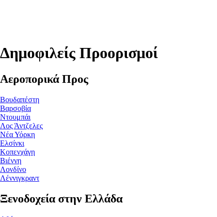
Δημοφιλείς Προορισμοί
Αεροπορικά Προς
Βουδαπέστη
Βαρσοβία
Ντουμπάι
Λος Άντζελες
Νέα Υόρκη
Ελσίνκι
Κοπενχάγη
Βιέννη
Λονδίνο
Λέννιγκραντ
Ξενοδοχεία στην Ελλάδα