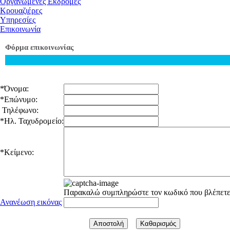
Οργανωμένες Εκδρομές
Κρουαζιέρες
Υπηρεσίες
Επικοινωνία
Φόρμα επικοινωνίας
*
Όνομα:
*
Επώνυμο:
Τηλέφωνο:
*
Ηλ. Ταχυδρομείο:
*
Κείμενο:
Παρακαλώ συμπληρώστε τον κωδικό που βλέπετε 
Ανανέωση εικόνας
Αποστολή
Καθαρισμός