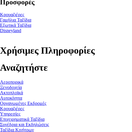
Προσφορές
Κρουαζιέρες
Γαμήλια Ταξίδια
Εξωτικά Ταξίδια
Disneyland
Χρήσιμες Πληροφορίες
Αναζητήστε
Αεροπορικά
Ξενοδοχεία
Ακτοπλοϊκά
Αυτοκίνητα
Οργανωμένες Εκδρομές
Κρουαζιέρες
Υπηρεσίες
Επιχειρηματικά Ταξίδια
Συνέδρια και Εκδηλώσεις
Ταξίδια Κινήτρων