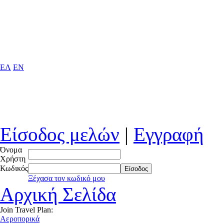
ΕΛ
EN
Είσοδος μελών
|
Εγγραφή
Όνομα
Χρήστη
Κωδικός
Είσοδος
Ξέχασα τον κωδικό μου
Αρχική Σελίδα
Join Travel Plan:
Αεροπορικά