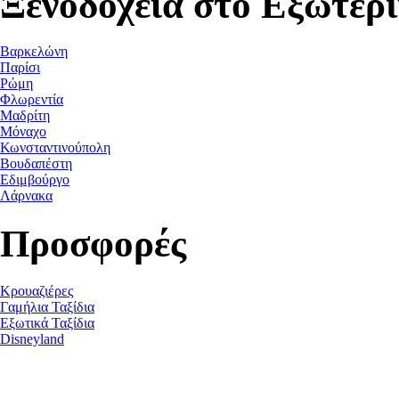
Ξενοδοχεία στο Εξωτερ
Βαρκελώνη
Παρίσι
Ρώμη
Φλωρεντία
Μαδρίτη
Μόναχο
Κωνσταντινούπολη
Βουδαπέστη
Εδιμβούργο
Λάρνακα
Προσφορές
Κρουαζιέρες
Γαμήλια Ταξίδια
Εξωτικά Ταξίδια
Disneyland