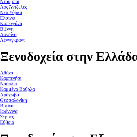
Ντουμπάι
Λος Άντζελες
Νέα Υόρκη
Ελσίνκι
Κοπενχάγη
Βιέννη
Λονδίνο
Λέννιγκραντ
Ξενοδοχεία στην Ελλάδ
Αθήνα
Καρπενήσι
Ναύπλιο
Καμμένα Βούρλα
Αράχωβα
Θεσσαλονίκη
Βυτίνα
Ιωάννινα
Σέρρες
Εύβοια