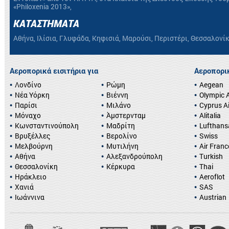
«Philoxenia 2013»,
ΚΑΤΑΣΤΗΜΑΤΑ
Αθήνα, Ιλίσια, Γλυφάδα, Κηφισιά, Μαρούσι, Περιστέρι, Θεσσαλονί
Αεροπορικά εισιτήρια για
Αεροπορικ
Λονδίνο
Ρώμη
Aegean
Νέα Υόρκη
Βιέννη
Olympic A
Παρίσι
Μιλάνο
Cyprus A
Μόναχο
Άμστερνταμ
Alitalia
Κωνσταντινούπολη
Μαδρίτη
Lufthans
Βρυξέλλες
Βερολίνο
Swiss
Μελβούρνη
Μυτιλήνη
Air Franc
Αθήνα
Αλεξανδρούπολη
Turkish
Θεσσαλονίκη
Κέρκυρα
Thai
Ηράκλειο
Aeroflot
Χανιά
SAS
Ιωάννινα
Austrian