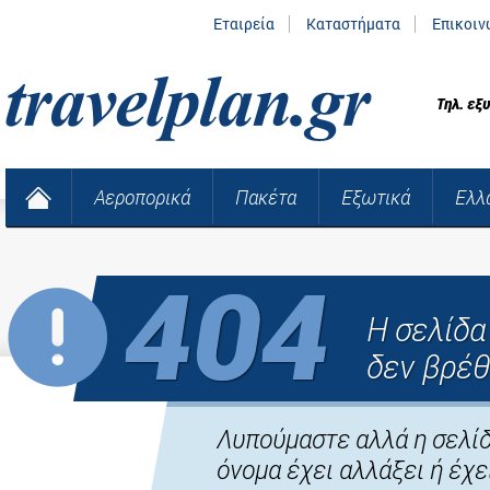
Εταιρεία
Καταστήματα
Επικοιν
Τηλ. εξ
Αεροπορικά
Πακέτα
Εξωτικά
Ελλ
Η σελίδ
δεν βρέθ
Λυπούμαστε αλλά η σελίδ
όνομα έχει αλλάξει ή έχει