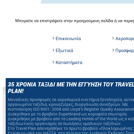
Μπορείτε να επιστρέψετε στην προηγούμενη σελίδα ή να περιη
Επικοινωνία
Αεροπορ
Εξωτικά
Προσφορ
Καταστήματα
35 ΧΡΟΝΙΑ ΤΑΞΙΔΙ ΜΕ ΤΗΝ ΕΓΓΥΗΣΗ ΤΟΥ TRAVE
PLAN!
Mοναδικές προσφορές σε αεροπορικά εισιτήρια ξενοδοχεία, αυτο
οργανωμένα ταξίδια, κρουαζιέρες, διοργάνωση συνεδρίων. Με
πιστοποίηση ΙSO 9001: 2008 από Lloyd’s Register Quality Assurance
Διακρίθηκε με το βραβείο Superbrand ως κορυφαία επωνυμία.
Διακρίθηκε με βραβείο από τα Leading Hotels of the World ως ο κ
ταξιδιωτικός οργανισμός σε πωλήσεις ομαδικών ταξιδιών.
Στο Travel Plan απονεμήθηκε το πρώτο βραβείο «Ολοκληρωμένης 
Εντύπων» από τον HATTA, στα πλαίσια της Διεθνούς Έκθεσης Του