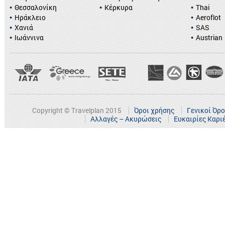
Θεσσαλονίκη
Κέρκυρα
Thai
Ηράκλειο
Aeroflot
Χανιά
SAS
Ιωάννινα
Austrian
Copyright © Travelplan 2015
Όροι χρήσης
Γενικοί Όρ
Αλλαγές – Ακυρώσεις
Ευκαιρίες Καρι