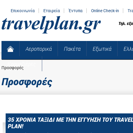
Επικοινωνία
Εταιρεία
Έντυπα
Online Check-in
Tr
Τηλ. εξ
Αεροπορικά
Πακέτα
Εξωτικά
Ελλ
Κρουαζιέρες
Προσφορές
Προσφορές
35 ΧΡΟΝΙΑ ΤΑΞΙΔΙ ΜΕ ΤΗΝ ΕΓΓΥΗΣΗ ΤΟΥ TRAVE
PLAN!