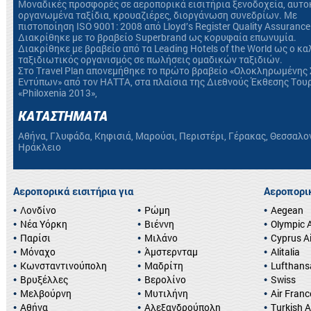
Mοναδικές προσφορές σε αεροπορικά εισιτήρια ξενοδοχεία, αυτο
οργανωμένα ταξίδια, κρουαζιέρες, διοργάνωση συνεδρίων. Με
πιστοποίηση ΙSO 9001: 2008 από Lloyd’s Register Quality Assurance
Διακρίθηκε με το βραβείο Superbrand ως κορυφαία επωνυμία.
Διακρίθηκε με βραβείο από τα Leading Hotels of the World ως ο κ
ταξιδιωτικός οργανισμός σε πωλήσεις ομαδικών ταξιδιών.
Στο Travel Plan απονεμήθηκε το πρώτο βραβείο «Ολοκληρωμένης 
Εντύπων» από τον HATTA, στα πλαίσια της Διεθνούς Έκθεσης Του
«Philoxenia 2013»,
ΚΑΤΑΣΤΗΜΑΤΑ
Αθήνα, Γλυφάδα, Κηφισιά, Μαρούσι, Περιστέρι, Γέρακας, Θεσσαλο
Ηράκλειο
Αεροπορικά εισιτήρια για
Αεροπορικ
Λονδίνο
Ρώμη
Aegean
Νέα Υόρκη
Βιέννη
Olympic A
Παρίσι
Μιλάνο
Cyprus A
Μόναχο
Άμστερνταμ
Alitalia
Κωνσταντινούπολη
Μαδρίτη
Lufthans
Βρυξέλλες
Βερολίνο
Swiss
Μελβούρνη
Μυτιλήνη
Air Franc
Αθήνα
Αλεξανδρούπολη
Turkish A