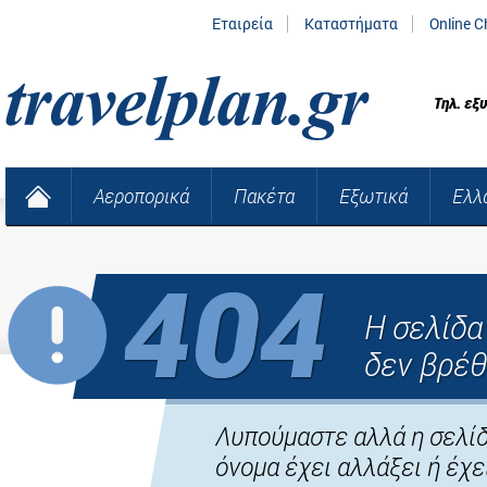
Εταιρεία
Καταστήματα
Online C
Τηλ. εξ
Αεροπορικά
Πακέτα
Εξωτικά
Ελλ
Η σελίδ
δεν βρέθ
Λυπούμαστε αλλά η σελίδ
όνομα έχει αλλάξει ή έχει