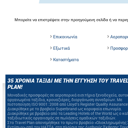
Μπορείτε να επιστρέψετε στην προηγούμενη σελίδα ή να περιη
Επικοινωνία
Αεροπορ
Εξωτικά
Προσφορ
Καταστήματα
35 ΧΡΟΝΙΑ ΤΑΞΙΔΙ ΜΕ ΤΗΝ ΕΓΓΥΗΣΗ ΤΟΥ TRAVE
PLAN!
Mοναδικές προσφορές σε αεροπορικά εισιτήρια ξενοδοχεία, αυτο
οργανωμένα ταξίδια, κρουαζιέρες, διοργάνωση συνεδρίων. Με
πιστοποίηση ΙSO 9001: 2008 από Lloyd’s Register Quality Assurance
Διακρίθηκε με το βραβείο Superbrand ως κορυφαία επωνυμία.
Διακρίθηκε με βραβείο από τα Leading Hotels of the World ως ο κ
ταξιδιωτικός οργανισμός σε πωλήσεις ομαδικών ταξιδιών.
Στο Travel Plan απονεμήθηκε το πρώτο βραβείο «Ολοκληρωμένης 
Εντύπων» από τον HATTA, στα πλαίσια της Διεθνούς Έκθεσης Του