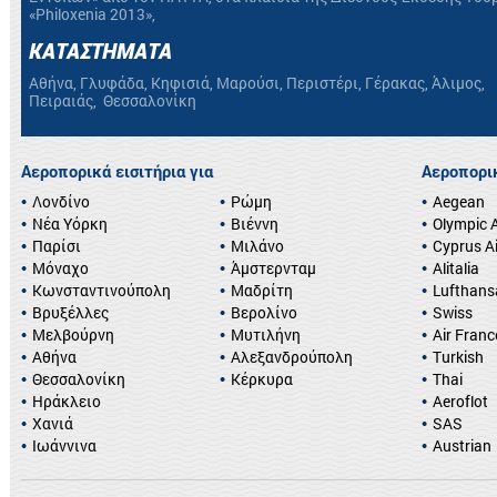
«Philoxenia 2013»,
ΚΑΤΑΣΤΗΜΑΤΑ
Αθήνα, Γλυφάδα, Κηφισιά, Μαρούσι, Περιστέρι, Γέρακας, Άλιμος,
Πειραιάς, Θεσσαλονίκη
Αεροπορικά εισιτήρια για
Αεροπορικ
Λονδίνο
Ρώμη
Aegean
Νέα Υόρκη
Βιέννη
Olympic A
Παρίσι
Μιλάνο
Cyprus A
Μόναχο
Άμστερνταμ
Alitalia
Κωνσταντινούπολη
Μαδρίτη
Lufthans
Βρυξέλλες
Βερολίνο
Swiss
Μελβούρνη
Μυτιλήνη
Air Franc
Αθήνα
Αλεξανδρούπολη
Turkish
Θεσσαλονίκη
Κέρκυρα
Thai
Ηράκλειο
Aeroflot
Χανιά
SAS
Ιωάννινα
Austrian