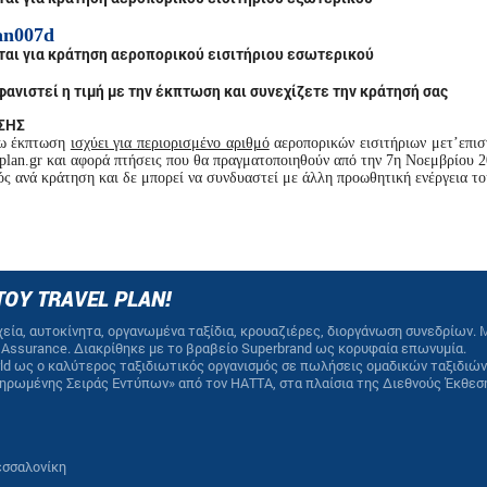
lan007d
ται για κράτηση αεροπορικού εισιτήριου εσωτερικού
φανιστεί η τιμή με την έκπτωση και συνεχίζετε την κράτησή σας
ΣΗΣ
ω έκπτωση
ισχύει για περιορισμένο αριθμό
αεροπορικών εισιτήριων μετ’επισ
plan.gr και αφορά πτήσεις που θα πραγματοποιηθούν από την 7η Νοεμβρίου 2
ός ανά κράτηση και δε μπορεί να συνδυαστεί με άλλη προωθητική ενέργεια το
ΤΟΥ TRAVEL PLAN!
εία, αυτοκίνητα, οργανωμένα ταξίδια, κρουαζιέρες, διοργάνωση συνεδρίων. 
ty Assurance. Διακρίθηκε με το βραβείο Superbrand ως κορυφαία επωνυμία.
orld ως ο καλύτερος ταξιδιωτικός οργανισμός σε πωλήσεις ομαδικών ταξιδιών
ληρωμένης Σειράς Εντύπων» από τον HATTA, στα πλαίσια της Διεθνούς Έκθεσ
Θεσσαλονίκη