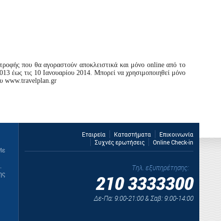
τροφής που θα αγοραστούν αποκλειστικά και μόνο online από το
013 έως τις 10 Ιανουαρίου 2014. Μπορεί να χρησιμοποιηθεί μόνο
υ www.travelplan.gr
Εταιρεία
Καταστήματα
Επικοινωνία
Συχνές ερωτήσεις
Online Check-in
Με
.
Τηλ. εξυπηρέτησης:
ης
210 3333300
Δε-Πα: 9:00-21:00 & Σαβ: 9:00-14:00