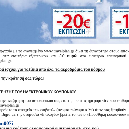
ργασία με το ανανεωμένο www.travelplan.gr δίνει τη δυνατότητα στους επισκ
-10 ευρώ
στα εισιτήρια εξωτερικού και
στα εισιτήρια εσωτερικού 
lan.gr.
ά ισχύει για ταξίδια από όλα τα αεροδρόμια του κόσμου
 την κράτησή σας τώρα!
ΧΡΗΣΗΣ ΤΟΥ ΗΛΕΚΤΡΟΝΙΚΟΥ ΚΟΥΠΟΝΙΟΥ
την αναζήτηση του αεροπορικού σας εισιτηρίου στις ημερομηνίες που επιθυ
avelplan.gr
ρώστε τα στοιχεία των επιβατών (ονοματεπώνυμο κ.λπ) όταν σας ζητηθούν
 Βήμα με την ονομασία «Επιλογές» βρείτε το πεδίο «Προσθήκη κουπονιού» κα
an007i
ται για κράτηση αεροπορικού εισιτηρίου εξωτερικού