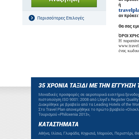
ή
travelp
αν πρόκει
Περισσότερες Επιλογές
Θα σας εμ
ΌΡΟΙ ΧΡΗ
Η παραπάν
www.travel
ένας κωδικ
35 ΧΡΟΝΙΑ ΤΑΞΙΔΙ ΜΕ ΤΗΝ ΕΓΓΥΗΣΗ 
Mοναδικές προσφορές σε αεροπορικά εισιτήρια ξενοδοχ
πιστοποίηση ΙSO 9001: 2008 από Lloyd’s Register Quali
Διακρίθηκε με βραβείο από τα Leading Hotels of the W
Στο Travel Plan απονεμήθηκε το πρώτο βραβείο «Ολοκ
Τουρισμού «Philoxenia 2013»,
ΚΑΤΑΣΤΗΜΑΤΑ
Αθήνα, Ιλίσια, Γλυφάδα, Κηφισιά, Μαρούσι, Περιστέρι, 