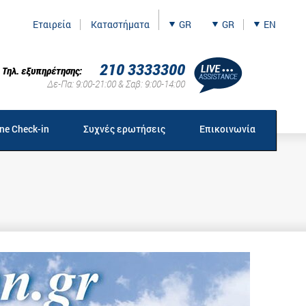
Εταιρεία
Καταστήματα
GR
GR
EN
210 3333300
Τηλ. εξυπηρέτησης:
Δε-Πα: 9:00-21:00 & Σαβ: 9:00-14:00
ine Check-in
Συχνές ερωτήσεις
Επικοινωνία