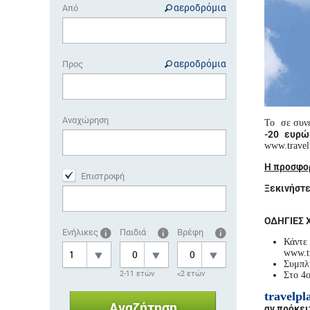
αεροδρόμια
Από
αεροδρόμια
Προς
Αναχώρηση
Το
σε συνε
-20 ευρώ
www.travelp
Η προσφορ
Επιστροφή
Ξεκινήστε
ΟΔΗΓΙΕΣ 
Ενήλικες
Παιδιά
Βρέφη
Κάντε 
www.tr
Συμπλη
2-11 ετών
<2 ετών
Στο 4ο
travelpl
αν πρόκει