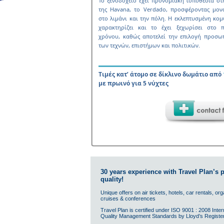
To ξενοδοχείο έχει προνοµιακή τοποθεσία στ
της Havana, το Verdado, προσφέροντας µον
στο λιµάνι και την πόλη. Η εκλεπτυσµένη κο
χαρακτηρίζει και το έχει ξεχωρίσει στο 
χρόνου, καθώς αποτελεί την επιλογή προσω
των τεχνών, επιστήµων και πολιτικών.
Τιµές κατ’ άτοµο σε δίκλινο δωµάτιο από
µε πρωινό για 5 νύχτες
30 years experience with Travel Plan’s
quality!
Unique offers on air tickets, hotels, car rentals, or
cruises & conferences
Travel Plan is certified under ISO 9001 : 2008 Inter
Quality Management Standards by Lloyd’s Register