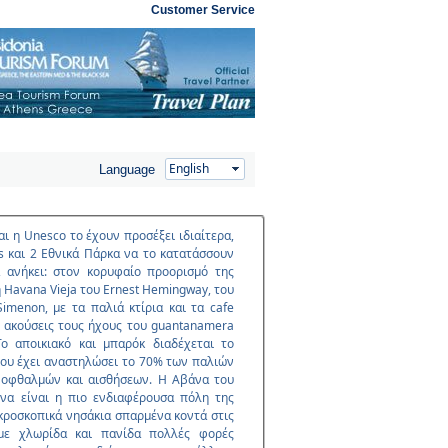
Customer Service
Language
αι η Unesco το έχουν προσέξει ιδιαίτερα,
es και 2 Εθνικά Πάρκα να το κατατάσσουν
ά ανήκει: στον κορυφαίο προορισµό της
 Havana Vieja του Ernest Hemingway, του
menon, µε τα παλιά κτίρια και τα cafe
α ακούσεις τους ήχους του guantanamera
ο αποικιακό και µπαρόκ διαδέχεται το
που έχει αναστηλώσει το 70% των παλιών
α οφθαλµών και αισθήσεων. Η Αβάνα του
να είναι η πιο ενδιαφέρουσα πόλη της
ικροσκοπικά νησάκια σπαρµένα κοντά στις
, µε χλωρίδα και πανίδα πολλές φορές