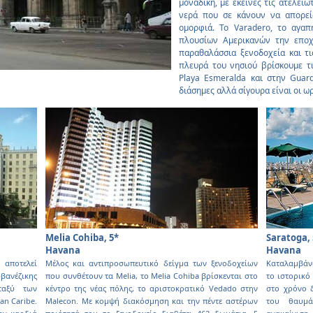
µοναδική, µε εκείνες τις ατελείω
νερά που σε κάνουν να απορεί
οµορφιά. Το Varadero, το αγα
πλουσίων Αµερικανών την εποχ
παραθαλάσσια ξενοδοχεία και τι
πλευρά του νησιού βρίσκουµε τι
Playa Esmeralda και στην Guar
διάσηµες αλλά σίγουρα είναι οι ω
Melia Cohiba, 5*
Saratoga, 
Havana
Havana
 αποτελεί
Μέλος και αντιπροσωπευτικό δείγµα των ξενοδοχείων
Καταλαµβάν
βανέζικης
που συνθέτουν τα Melia, το Melia Cohiba βρίσκενται στο
το ιστορικό
ταξύ των
κέντρο της νέας πόλης, το αριστοκρατικό Vedado στην
στο χρόνο 
an Caribe.
Malecon. Με κοµψή διακόσµηση και την πέντε αστέρων
του θαυµά