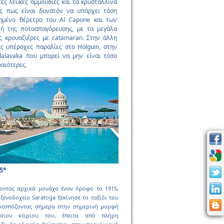
τες λευκές αµµουδιές και τα κρυστάλλινα
ς πως είναι δυνατόν να υπάρχει τόση
πηµένο θέρετρο του Al Capone και των
ή της ποτοαπαγόρευσης, µε τα µεγάλα
ς κρουαζιέρες µε catamaran. Στην άλλη
ς υπέροχες παραλίες στο Holguin, στην
dalavaka που µπορεί να µην είναι τόσο
ραιότερες.
5*
οντας αρχικά µονάχα έναν όροφο το 1915,
 ξενοδοχείο Saratoga ξεκίνησε το ταξίδι του
δεσπόζοντας σήµερα στην σηµερινή µορφή
σιου κτιρίου του, έπειτα από πλήρη