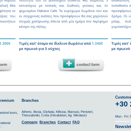
ην καρδιά
ποιότητά του το ξενοδοχείο διαθέτει 462 δωµάτια, 5
ανακαίνιση.
αδική θέα
εστιατόρια µε τοπικές και διεθνείς γεύσεις και το
τοποθεσία σ
µψότητα το
φηµισµένο Habana Cafe. Τα ευρύχωρα δωµάτια του και
προσφέρουν
πέρας του
οι σύγχρονες ανέσεις που προσφέρουν θα σας χαρίσουν
δρόµο. Οι υ
πικοτήτων
στιγµές χαλάρωσης έπειτα από µία ηµέρα στο περίφηµο
µπαρ, πισ
κέντρο της πόλης.
γυµναστήριο
1.300€
Τιµές κατ’ άτοµο σε δίκλινο δωµάτιο από
1.340€
Τιµές κατ’
µε πρωινό για 5 νύχτες
µε πρωινό 
Custome
 premium
Branches
+30 
Athens, Ilissia, Glyfada, Kifissia, Marousi, Peristeri,
ganized tours,
Thessaloniki, Creta (Herakleion, Ag. Nikolaos)
Mon - Fri:
Company
Branches
Contact
FAQ
national
Newslet
.