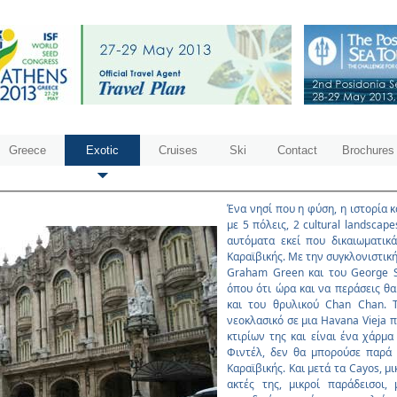
Greece
Exotic
Cruises
Ski
Contact
Brochures
Ένα νησί που η φύση, η ιστορία κ
µε 5 πόλεις, 2 cultural landscap
αυτόµατα εκεί που δικαιωµατικ
Καραϊβικής. Με την συγκλονιστική
Graham Green και του George Si
όπου ότι ώρα και να περάσεις θ
και του θρυλικού Chan Chan. Τ
νεοκλασικό σε µια Havana Vieja 
κτιρίων της και είναι ένα χάρµ
Φιντέλ, δεν θα µπορούσε παρά 
Καραϊβικής. Και µετά τα Cayos, µ
ακτές της, µικροί παράδεισοι