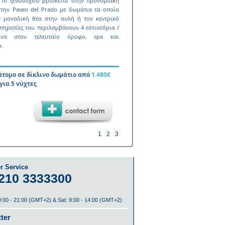
 Το ξενοδοχείο βρίσκεται στην προνοµιακή
την Paseo del Prado µε δωµάτια τα οποία
 µοναδική θέα στην αυλή ή τον κεντρικό
πηρεσίες του περιλαµβάνουν 4 εστιατόρια /
ίνα στον τελευταίο όροφο, spa και
.
 άτοµο σε δίκλινο δωµάτιο από
1.480€
για 5 νύχτες
1
2
3
r Service
210 3333300
 9:00 - 21:00 (GMT+2) & Sat: 9:00 - 14:00 (GMT+2)
ter