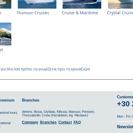
s
Cruise
Cruise & Maritime
Crystal Cruis
Thomson
s
ys
 για όλα όσα πρέπει να γνωρίζεται πριν τη κρουαζιέρα
Custome
 premium
Branches
+30 
Athens, Ilissia, Glyfada, Kifissia, Marousi, Peristeri,
ganized tours,
Thessaloniki, Creta (Herakleion, Ag. Nikolaos)
Mon - Fri:
Company
Branches
Contact
FAQ
national
Newslet
.