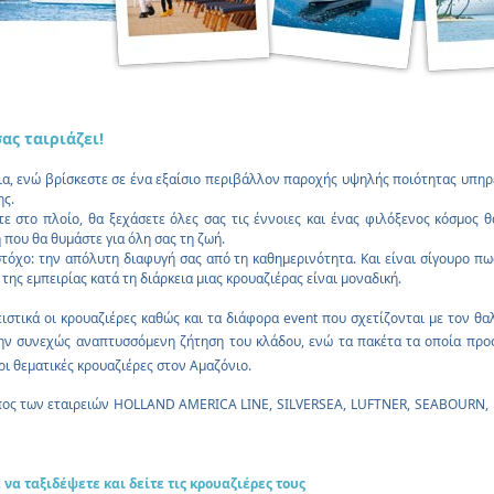
ς ταιριάζει!
εια, ενώ βρίσκεστε σε ένα εξαίσιο περιβάλλον παροχής υψηλής ποιότητας υπηρ
ης.
ε στο πλοίο, θα ξεχάσετε όλες σας τις έννοιες και ένας φιλόξενος κόσμος 
που θα θυμάστε για όλη σας τη ζωή.
στόχο: την απόλυτη διαφυγή σας από τη καθημερινότητα. Και είναι σίγουρο π
ης εμπειρίας κατά τη διάρκεια μιας κρουαζιέρας είναι μοναδική.
ειστικά οι κρουαζιέρες καθώς και τα διάφορα event που σχετίζονται με τον θ
 στην συνεχώς αναπτυσσόμενη ζήτηση του κλάδου, ενώ τα πακέτα τα οποία πρ
ρι θεματικές κρουαζιέρες
στον Αμαζόνιο.
πος των εταιρειών
HOLLAND AMERICA LINE,
SILVERSEA,
LUFTNER,
SEABOURN,
 να ταξιδέψετε και δείτε τις κρουαζιέρες τους