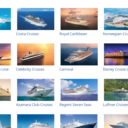
Costa Cruises
Royal Caribbean
Norwegian Cru
 Line
Celebrity Cruises
Carnival
Disney Cruise 
Azamara Club Cruises
Regent Seven Seas
Luftner Cruise