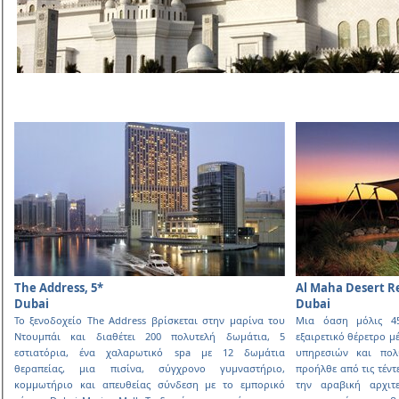
The Address, 5*
Al Maha Desert Re
Dubai
Dubai
Το ξενοδοχείο The Address βρίσκεται στην µαρίνα του
Μια όαση µόλις 4
Ντουµπάι και διαθέτει 200 πολυτελή δωµάτια, 5
εξαιρετικό θέρετρο µ
εστιατόρια, ένα χαλαρωτικό spa µε 12 δωµάτια
υπηρεσιών και πολ
θεραπείας, µια πισίνα, σύγχρονο γυµναστήριο,
προήλθε από τις τέν
κοµµωτήριο και απευθείας σύνδεση µε το εµπορικό
την αραβική αρχιτε