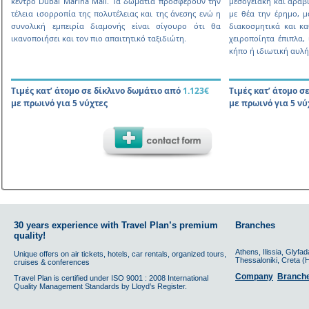
κέντρο Dubai Marina Mall. Τα δωµάτια προσφέρουν την
µεσογειακή και αραβι
τέλεια ισορροπία της πολυτέλειας και της άνεσης ενώ η
µε θέα την έρηµο, µ
συνολική εµπειρία διαµονής είναι σίγουρο ότι θα
διακοσµητικά και κα
ικανοποιήσει και τον πιο απαιτητικό ταξιδιώτη.
χειροποίητα έπιπλα, 
κήπο ή ιδιωτική αυλή
Τιµές κατ’ άτοµο σε δίκλινο δωµάτιο από
1.123€
Τιµές κατ’ άτοµο σ
µε πρωινό για 5 νύχτες
µε πρωινό για 5 νύ
30 years experience with Travel Plan’s premium
Branches
quality!
Athens, Ilissia, Glyfada
Unique offers on air tickets, hotels, car rentals, organized tours,
Thessaloniki, Creta (H
cruises & conferences
Company
Branch
Travel Plan is certified under ISO 9001 : 2008 International
Quality Management Standards by Lloyd’s Register.