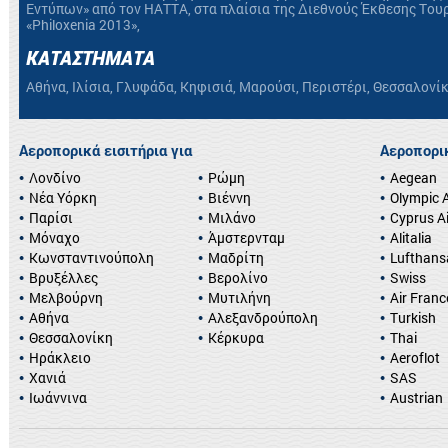
Εντύπων» από τον HATTA, στα πλαίσια της Διεθνούς Έκθεσης Του
«Philoxenia 2013»,
ΚΑΤΑΣΤΗΜΑΤΑ
Αθήνα, Ιλίσια, Γλυφάδα, Κηφισιά, Μαρούσι, Περιστέρι, Θεσσαλονί
Αεροπορικά εισιτήρια για
Αεροπορικ
Λονδίνο
Ρώμη
Aegean
Νέα Υόρκη
Βιέννη
Olympic A
Παρίσι
Μιλάνο
Cyprus A
Μόναχο
Άμστερνταμ
Alitalia
Κωνσταντινούπολη
Μαδρίτη
Lufthans
Βρυξέλλες
Βερολίνο
Swiss
Μελβούρνη
Μυτιλήνη
Air Franc
Αθήνα
Αλεξανδρούπολη
Turkish
Θεσσαλονίκη
Κέρκυρα
Thai
Ηράκλειο
Aeroflot
Χανιά
SAS
Ιωάννινα
Austrian