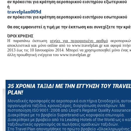
αν πρόκειται για κράτηση αεροπορικού εισιτηρίου εξωτερικού
ή
travelplan009d
αν πρόκειται για κράτηση αεροπορικού εισιτήριου εσωτερικού
Θα σας εμφανιστεί η τιμή με την έκπτωση και συνεχίζετε την κρ
ΌΡΟΙ ΧΡΗΣΗΣ
Η παραπάνω έκπτωση
ισχύει για περιορισμένο αριθμό
αεροπορικών
αποκλειστικά και μόνο online από το www.travelplan.gr και αφορά πτή
2013 έως τις 10 Ιανουαρίου 2014. Μπορεί να χρησιμοποιηθεί μόνο ένας 
άλλη προωθητική ενέργεια του www.travelplan.gr
35 ΧΡΟΝΙΑ ΤΑΞΙΔΙ ΜΕ ΤΗΝ ΕΓΓΥΗΣΗ ΤΟΥ TRAVE
PLAN!
Mοναδικές προσφορές σε αεροπορικά εισιτήρια ξενοδοχεία, αυτο
οργανωμένα ταξίδια, κρουαζιέρες, διοργάνωση συνεδρίων. Με
πιστοποίηση ΙSO 9001: 2008 από Lloyd’s Register Quality Assurance
Διακρίθηκε με το βραβείο Superbrand ως κορυφαία επωνυμία.
Διακρίθηκε με βραβείο από τα Leading Hotels of the World ως ο κ
ταξιδιωτικός οργανισμός σε πωλήσεις ομαδικών ταξιδιών.
Στο Travel Plan απονεμήθηκε το πρώτο βραβείο «Ολοκληρωμένης 