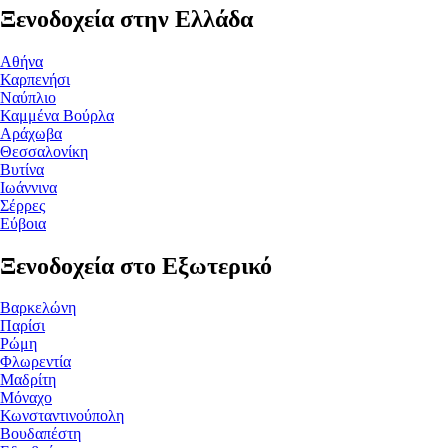
Ξενοδοχεία στην Ελλάδα
Αθήνα
Καρπενήσι
Ναύπλιο
Καμμένα Βούρλα
Αράχωβα
Θεσσαλονίκη
Βυτίνα
Ιωάννινα
Σέρρες
Εύβοια
Ξενοδοχεία στο Εξωτερικό
Βαρκελώνη
Παρίσι
Ρώμη
Φλωρεντία
Μαδρίτη
Μόναχο
Κωνσταντινούπολη
Βουδαπέστη