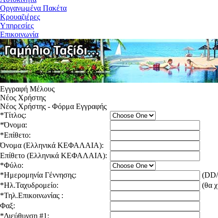
Οργανωμένα Πακέτα
Κρουαζιέρες
Υπηρεσίες
Επικοινωνία
Εγγραφή Μέλους
Νέος Χρήστης
Νέος Χρήστης - Φόρμα Εγγραφής
*
Τίτλος:
*
Όνομα:
*
Επίθετο:
Όνομα (Ελληνικά ΚΕΦΑΛΑΙΑ):
Επίθετο (Ελληνικά ΚΕΦΑΛΑΙΑ):
*
Φύλο:
*
Ημερομηνία Γέννησης:
(DD
*
Ηλ.Ταχυδρομείο:
(θα χ
*
Τηλ.Επικοινωνίας :
Φαξ:
*
Διεύθυνση #1: