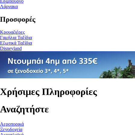
Εδιμβούργο
Λάρνακα
Προσφορές
Κρουαζιέρες
Γαμήλια Ταξίδια
Εξωτικά Ταξίδια
Disneyland
Χρήσιμες Πληροφορίες
Αναζητήστε
Αεροπορικά
Ξενοδοχεία
Ακτοπλοϊκά