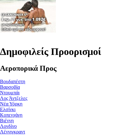
Δημοφιλείς Προορισμοί
Αεροπορικά Προς
Βουδαπέστη
Βαρσοβία
Ντουμπάι
Λος Άντζελες
Νέα Υόρκη
Ελσίνκι
Κοπενχάγη
Βιέννη
Λονδίνο
Λέννιγκραντ