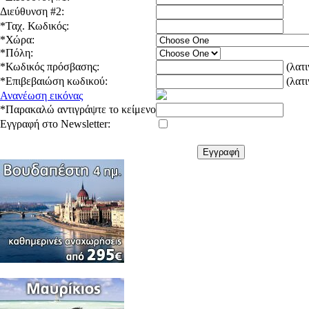
Διεύθυνση #2:
*
Ταχ. Κωδικός:
*
Χώρα:
*
Πόλη:
*
Κωδικός πρόσβασης:
(λατι
*
Επιβεβαιώση κωδικού:
(λατ
Ανανέωση εικόνας
*
Παρακαλώ αντιγράψτε το κείμενο
Εγγραφή στο Newsletter:
Εγγραφή