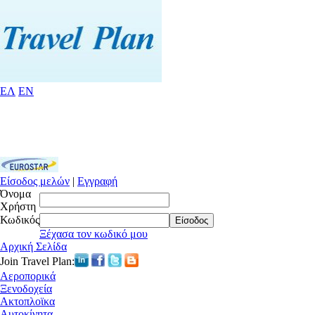
ΕΛ
EN
Είσοδος μελών
|
Εγγραφή
Όνομα
Χρήστη
Κωδικός
Είσοδος
Ξέχασα τον κωδικό μου
Αρχική Σελίδα
Join Travel Plan:
Αεροπορικά
Ξενοδοχεία
Ακτοπλοϊκα
Αυτοκίνητα